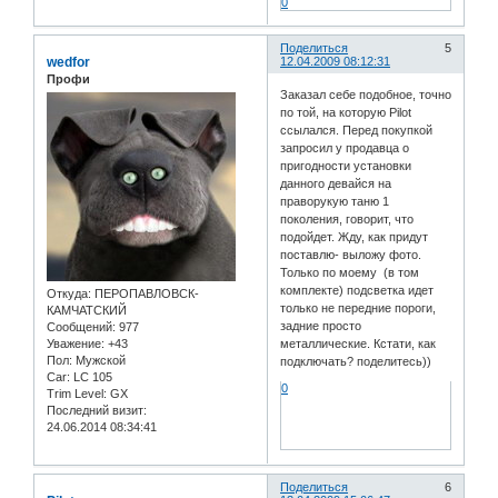
0
Поделиться
5
wedfor
12.04.2009 08:12:31
Профи
Заказал себе подобное, точно
по той, на которую Pilot
ссылался. Перед покупкой
запросил у продавца о
пригодности установки
данного девайся на
праворукую таню 1
поколения, говорит, что
подойдет. Жду, как придут
поставлю- выложу фото.
Только по моему (в том
комплекте) подсветка идет
Откуда:
ПЕРОПАВЛОВСК-
только не передние пороги,
КАМЧАТСКИЙ
задние просто
Сообщений:
977
металлические. Кстати, как
Уважение:
+43
Пол:
Мужской
подключать? поделитесь))
Car:
LC 105
0
Trim Level:
GX
Последний визит:
24.06.2014 08:34:41
Поделиться
6