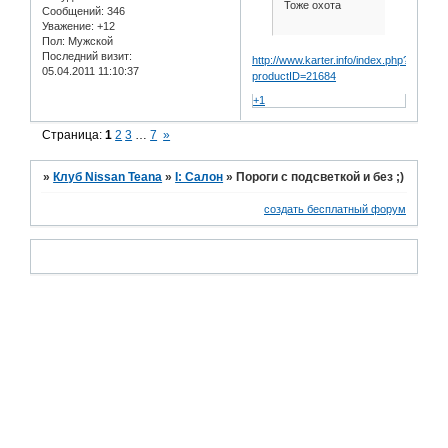
Тоже охота
Сообщений:
346
Уважение:
+12
Пол:
Мужской
Последний визит:
http://www.karter.info/index.php?
05.04.2011 11:10:37
productID=21684
+1
Страница:
1
2
3
…
7
»
»
Клуб Nissan Teana
»
I: Салон
»
Пороги с подсветкой и без ;)
создать бесплатный форум