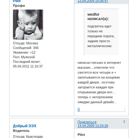
Pilot
13.04.2009 15:06:47
Профи
wedfor
написал(а):
подсветка идет
только не
передние пороги,
задние просто
Откуда:
Москва
металлические.
Сообщений:
346
Уважение:
+12
Пол:
Мужской
Последний визит:
написал письмо в интернет
05.04.2011 11:10:37
магазин....ответили что
светятся все четыре и +
запитываются на концевик
каждой двери...поэтому
загорается каждая при
открывании двери вот....
теперь с нетерпением
ожидаю данный девайс..
0
Поделиться
7
Добрый ЭЭХ
14.04.2009 13:24:26
Водитель
Pilot
Откуда:
Краснодар