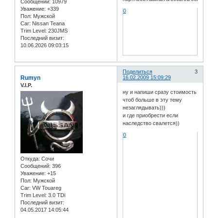
Сообщений:
10979
Уважение:
+339
0
Пол:
Мужской
Car:
Nissan Teana
Trim Level:
230JMS
Последний визит:
10.06.2026 09:03:15
Поделиться
3
Rumyn
16.02.2009 15:09:29
V.I.P.
ну и напиши сразу стоимость
чтоб больше в эту тему
незаглядывать)))
и где приобрести если
наследство свалется))
0
Откуда:
Сочи
Сообщений:
396
Уважение:
+15
Пол:
Мужской
Car:
VW Touareg
Trim Level:
3.0 TDi
Последний визит:
04.05.2017 14:05:44