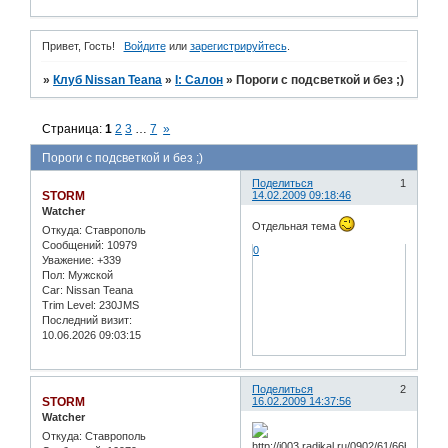
Привет, Гость!
Войдите
или
зарегистрируйтесь
.
»
Клуб Nissan Teana
»
I: Салон
»
Пороги с подсветкой и без ;)
Страница:
1
2
3
…
7
»
Пороги с подсветкой и без ;)
Поделиться
1
STORM
14.02.2009 09:18:46
Watcher
Отдельная тема
Откуда:
Ставрополь
Сообщений:
10979
0
Уважение:
+339
Пол:
Мужской
Car:
Nissan Teana
Trim Level:
230JMS
Последний визит:
10.06.2026 09:03:15
Поделиться
2
STORM
16.02.2009 14:37:56
Watcher
Откуда:
Ставрополь