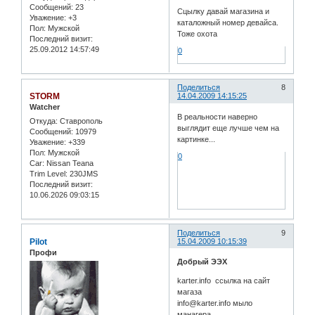
Сообщений:
23
Сцылку давай магазина и
Уважение:
+3
каталожный номер девайса.
Пол:
Мужской
Тоже охота
Последний визит:
25.09.2012 14:57:49
0
Поделиться
8
STORM
14.04.2009 14:15:25
Watcher
В реальности наверно
Откуда:
Ставрополь
выглядит еще лучше чем на
Сообщений:
10979
картинке...
Уважение:
+339
Пол:
Мужской
0
Car:
Nissan Teana
Trim Level:
230JMS
Последний визит:
10.06.2026 09:03:15
Поделиться
9
Pilot
15.04.2009 10:15:39
Профи
Добрый ЭЭХ
karter.info ссылка на сайт
магаза
info@karter.info мыло
манагера