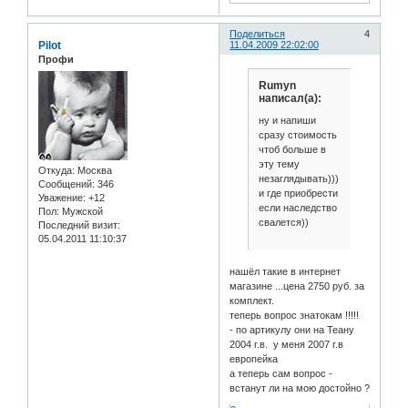
Поделиться
4
Pilot
11.04.2009 22:02:00
Профи
Rumyn
написал(а):
ну и напиши
сразу стоимость
чтоб больше в
эту тему
Откуда:
Москва
незаглядывать)))
Сообщений:
346
и где приобрести
Уважение:
+12
если наследство
Пол:
Мужской
свалется))
Последний визит:
05.04.2011 11:10:37
нашёл такие в интернет
магазине ...цена 2750 руб. за
комплект.
теперь вопрос знатокам !!!!!
- по артикулу они на Теану
2004 г.в. у меня 2007 г.в
европейка
а теперь сам вопрос -
встанут ли на мою достойно ?