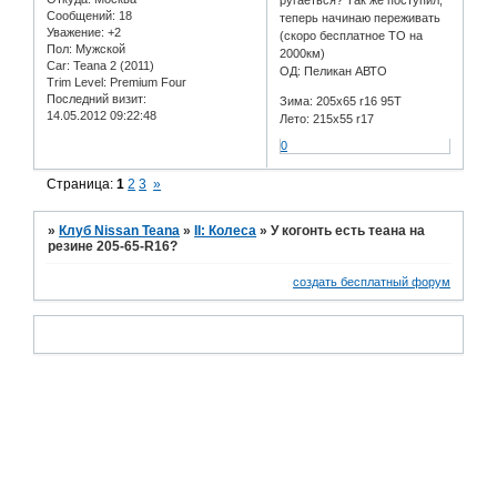
Сообщений:
18
теперь начинаю переживать
Уважение:
+2
(скоро бесплатное ТО на
Пол:
Мужской
2000км)
Car:
Teana 2 (2011)
ОД: Пеликан АВТО
Trim Level:
Premium Four
Последний визит:
Зима: 205x65 r16 95T
14.05.2012 09:22:48
Лето: 215x55 r17
0
Страница:
1
2
3
»
»
Клуб Nissan Teana
»
II: Колеса
»
У когонть есть теана на
резине 205-65-R16?
создать бесплатный форум