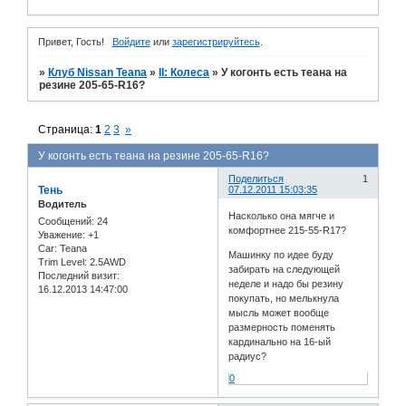
Привет, Гость!
Войдите
или
зарегистрируйтесь
.
»
Клуб Nissan Teana
»
II: Колеса
»
У когонть есть теана на
резине 205-65-R16?
Страница:
1
2
3
»
У когонть есть теана на резине 205-65-R16?
Поделиться
1
Тень
07.12.2011 15:03:35
Водитель
Насколько она мягче и
Сообщений:
24
комфортнее 215-55-R17?
Уважение:
+1
Car:
Teana
Машинку по идее буду
Trim Level:
2.5AWD
забирать на следующей
Последний визит:
неделе и надо бы резину
16.12.2013 14:47:00
покупать, но мелькнула
мысль может вообще
размерность поменять
кардинально на 16-ый
радиус?
0