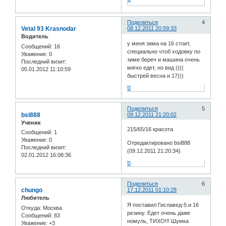
Поделиться
4
Vetal 93 Krasnodar
08.12.2011 20:59:33
Водитель
у меня зима на 16 стоит,
Сообщений:
16
специально чтоб ходовку по
Уважение:
0
зиме береч и машина очень
Последний визит:
мягко едет, но вид ((((
05.01.2012 11:10:59
быстрей весна и 17)))
0
Поделиться
5
bsi888
09.12.2011 21:20:02
Ученик
215/65/16 красота
Сообщений:
1
Уважение:
0
Отредактировано bsi888
Последний визит:
(09.12.2011 21:20:34)
02.01.2012 16:08:36
0
Поделиться
6
chungo
17.12.2011 01:10:28
Любитель
Я поставил Гиславед-5 и 16
Откуда:
Москва
резину. Едет очень даже
Сообщений:
83
номуль, ТИХО!!! Шумка
Уважение:
+3