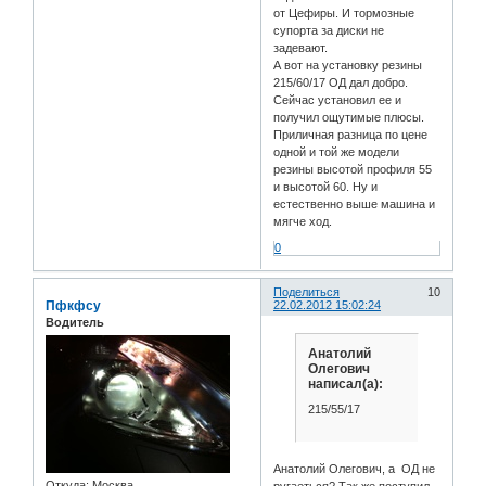
от Цефиры. И тормозные
супорта за диски не
задевают.
А вот на установку резины
215/60/17 ОД дал добро.
Сейчас установил ее и
получил ощутимые плюсы.
Приличная разница по цене
одной и той же модели
резины высотой профиля 55
и высотой 60. Ну и
естественно выше машина и
мягче ход.
0
Поделиться
10
Пфкфсу
22.02.2012 15:02:24
Водитель
Анатолий
Олегович
написал(а):
215/55/17
Анатолий Олегович, а ОД не
Откуда:
Москва
ругаеться? Так же поступил,