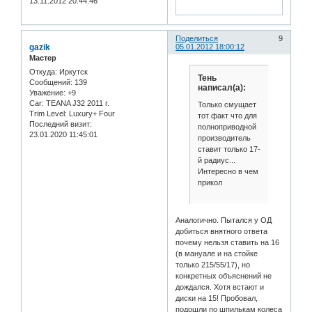
13.11.2012 20:44:46
Поделиться
9
gazik
05.01.2012 18:00:12
Мастер
Откуда:
Иркутск
Тень
Сообщений:
139
написал(а):
Уважение:
+9
Car:
TEANA J32 2011 г.
Только смущает
Trim Level:
Luxury+ Four
тот факт что для
Последний визит:
полноприводной
23.01.2020 11:45:01
производитель
ставит только 17-
й радиус...
Интересно в чем
прикол
Аналогично. Пытался у ОД
добиться внятного ответа
почему нельзя ставить на 16
(в мануале и на стойке
только 215/55/17), но
конкретных объяснений не
дождался. Хотя встают и
диски на 15! Пробовал,
подошли по шпилькам колеса