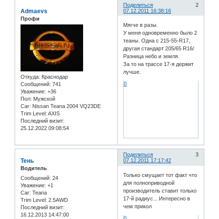
Поделиться
2
Admaevs
07.12.2011 16:38:16
Профи
Мягче в разы.
У меня одновременно было 2
теаны. Одна с 215-55-R17,
другая стандарт 205/65 R16/
Разница небо и земля.
За то на трассе 17-я держит
лучше.
Откуда:
Краснодар
0
Сообщений:
741
Уважение:
+36
Пол:
Мужской
Car:
Nissan Teana 2004 VQ23DE
Trim Level:
AXIS
Последний визит:
25.12.2022 09:08:54
Поделиться
3
Тень
07.12.2011 17:17:42
Водитель
Только смущает тот факт что
Сообщений:
24
для полноприводной
Уважение:
+1
производитель ставит только
Car:
Teana
17-й радиус... Интересно в
Trim Level:
2.5AWD
чем прикол
Последний визит:
16.12.2013 14:47:00
0