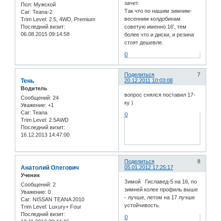
зачет.
Пол:
Мужской
Так что по нашим зимним-
Car:
Teana-2
весенним колдобинам
Trim Level:
2.5, 4WD, Premium
Последний визит:
советую именно 16', тем
06.08.2015 09:14:58
более что и диски, и резина
стоят дешевле.
0
Поделиться
7
Тень
20.12.2011 10:03:08
Водитель
вопрос снялся поставил 17-
Сообщений:
24
ку )
Уважение:
+1
Car:
Teana
0
Trim Level:
2.5AWD
Последний визит:
16.12.2013 14:47:00
Поделиться
8
Анатолий Олегович
05.01.2012 17:25:17
Ученик
Зимой Гиславед-5 на 16, по
Сообщений:
2
зимней колее профиль выше
Уважение:
0
- лучше, летом на 17 лучше
Car:
NISSAN TEANA 2010
устойчивость.
Trim Level:
Luxury+ Four
Последний визит:
0