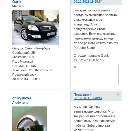
Garik!
08.12.2011 19:39:54
Мастер
Быстрая, юркая машина
всегда вызывающая зависть
у окружающих к ее
владельцу. Она
олицетворение стиля,
скорости. Если она открыла
перед вами дверцу, то ждет
от вас резкого нажатия на газ.
Porsche Boxter
Откуда:
Санкт-Петербург
Сообщений:
254
Отредактировано Garik!
Уважение:
+18
(08.12.2011 19:40:10)
Пол:
Мужской
Car:
J31 11.2007
0
Trim Level:
2.3 JM Premium
Последний визит:
30.10.2014 19:58:35
Поделиться
4
chikylikova
08.12.2011 19:48:44
Любитель
А у меня "Храбрая
вызывающая девочка. Что
так ревностно относиться к
соперникам. Она эпатирует
публику. Subaru Impreza
WRX" :crazy: