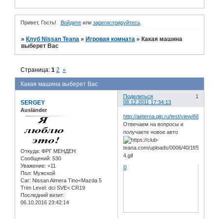
Привет, Гость!
Войдите
или
зарегистрируйтесь
.
»
Клуб Nissan Teana
»
Игровая комната
»
Какая машина
выберет Вас
Страница:
1
2
»
Какая машина выберет Вас
Поделиться
1
SERGEY
08.12.2011 17:34:13
Ausländer
http://aeterna.qip.ru/test/view/66654/
Отвечаем на вопросы и
получаете новое авто
Откуда:
ФРГ МЕНДЕН
Сообщений:
530
Уважение:
+11
0
Пол:
Мужской
Car:
Nissan Almera Tino<Mazda 5
Trim Level:
dci SVE< CR19
Последний визит:
06.10.2016 23:42:14