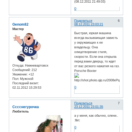
(08.12.2011 21:49:03)
0
Поделиться
6
Genom82
08.12.2011 23:03:21
Мастер
Быстрая, юркая машина
всегда вызывающая зависть
у окружающих к ее
владельцу. Она
олицетворение стиля,
скорости. Если она открыла
перед вами дверцу, то ждет
Откуда:
Нижневартовск
от вас резкого нажатия на газ.
Сообщений:
212
Porsche Boxter
Уважение:
+12
Пол:
Мужской
Последний визит:
0
02.11.2012 15:29:53
Поделиться
7
Сссснегурочка
23.12.2011 23:01:35
Любитель
а у меня, как обычно, олени..
:flirt:
0