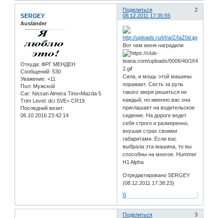
Поделиться
2
SERGEY
08.12.2011 17:35:55
Ausländer
Вот чем меня наградили
Откуда:
ФРГ МЕНДЕН
Сообщений:
530
Сила, и мощь этой машины
Уважение:
+11
поражает. Сесть за руль
Пол:
Мужской
такого зверя решиться не
Car:
Nissan Almera Tino<Mazda 5
каждый, но именно вас она
Trim Level:
dci SVE< CR19
приглашает на водительское
Последний визит:
06.10.2016 23:42:14
сидение. На дороге ведет
себя строго и размеренно,
внушая страх своими
габаритами. Если вас
выбрала эта машина, то вы
способны на многое. Hummer
H1 Alpha
Отредактировано SERGEY
(08.12.2011 17:38:23)
0
Поделиться
3