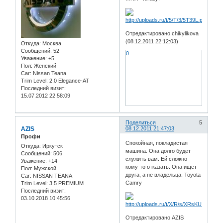
Отредактировано chikylikova
(08.12.2011 22:12:03)
Откуда:
Москва
Сообщений:
52
0
Уважение:
+5
Пол:
Женский
Car:
Nissan Teana
Trim Level:
2.0 Elegance-AT
Последний визит:
15.07.2012 22:58:09
Поделиться
5
AZIS
08.12.2011 21:47:03
Профи
Спокойная, покладистая
Откуда:
Иркутск
машина. Она долго будет
Сообщений:
506
служить вам. Ей сложно
Уважение:
+14
кому-то отказать. Она ищет
Пол:
Мужской
друга, а не владельца. Toyota
Car:
NISSAN TEANA
Camry
Trim Level:
3.5 PREMIUM
Последний визит:
03.10.2018 10:45:56
Отредактировано AZIS