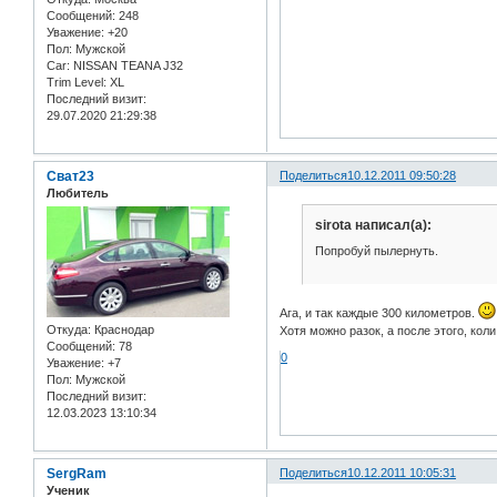
Сообщений:
248
Уважение:
+20
Пол:
Мужской
Car:
NISSAN TEANA J32
Trim Level:
XL
Последний визит:
29.07.2020 21:29:38
Сват23
Поделиться
10.12.2011 09:50:28
Любитель
sirota написал(а):
Попробуй пылернуть.
Ага, и так каждые 300 километров.
Откуда:
Краснодар
Хотя можно разок, а после этого, кол
Сообщений:
78
0
Уважение:
+7
Пол:
Мужской
Последний визит:
12.03.2023 13:10:34
SergRam
Поделиться
10.12.2011 10:05:31
Ученик