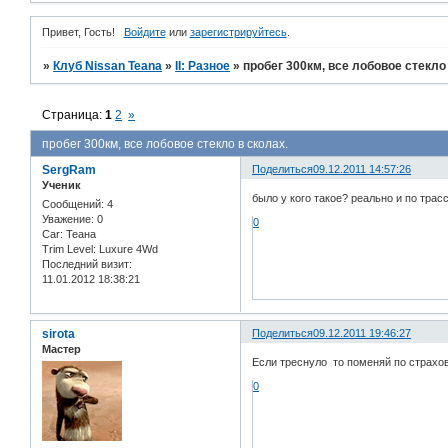
Привет, Гость!
Войдите
или
зарегистрируйтесь
.
»
Клуб Nissan Teana
»
II: Разное
»
пробег 300км, все лобовое стекло
Страница:
1
2
»
пробег 300км, все лобовое стекло в сколах.
SergRam
Поделиться
09.12.2011 14:57:26
Ученик
было у кого такое? реально и по трасс
Сообщений:
4
Уважение:
0
0
Car:
Теана
Trim Level:
Luxure 4Wd
Последний визит:
11.01.2012 18:38:21
sirota
Поделиться
09.12.2011 19:46:27
Мастер
Если треснуло то поменяй по страхо
0