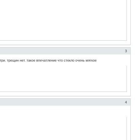
3
утри. трещин нет. такое впечатление что стекло очень мягкое
4