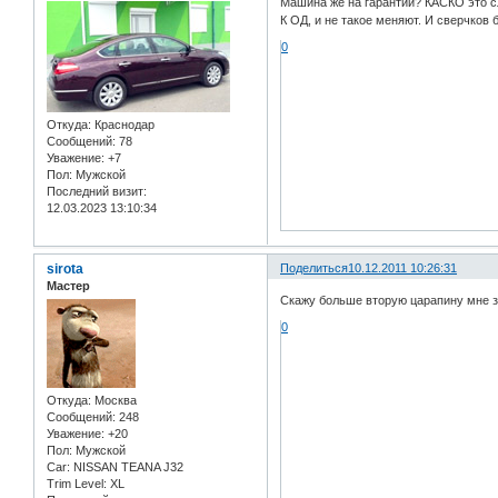
Машина же на гарантии? КАСКО это 
К ОД, и не такое меняют. И сверчков 
0
Откуда:
Краснодар
Сообщений:
78
Уважение:
+7
Пол:
Мужской
Последний визит:
12.03.2023 13:10:34
sirota
Поделиться
10.12.2011 10:26:31
Мастер
Скажу больше вторую царапину мне з
0
Откуда:
Москва
Сообщений:
248
Уважение:
+20
Пол:
Мужской
Car:
NISSAN TEANA J32
Trim Level:
XL