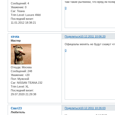
там такие рытвинки, что вряд ли полир
Сообщений:
4
Уважение:
0
0
Car:
Теана
Trim Level:
Luxure 4Wd
Последний визит:
11.01.2012 18:38:21
sirota
Поделиться
10.12.2011 10:06:20
Мастер
Офицеалы менять не будут скажут что
0
Откуда:
Москва
Сообщений:
248
Уважение:
+20
Пол:
Мужской
Car:
NISSAN TEANA J32
Trim Level:
XL
Последний визит:
29.07.2020 21:29:38
Сват23
Поделиться
10.12.2011 10:26:03
Любитель