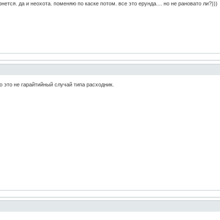
нется. да и неохота. поменяю по каске потом. все это ерунда.... но не рановато ли?)))
 это не гарайтийный случай типа расходник.