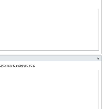
9
ружил полосу размером см5.