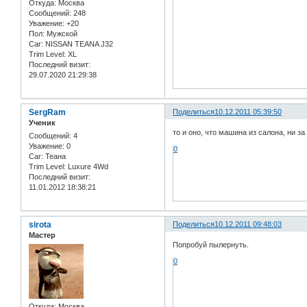
Откуда:
Москва
Сообщений:
248
Уважение:
+20
Пол:
Мужской
Car:
NISSAN TEANA J32
Trim Level:
XL
Последний визит:
29.07.2020 21:29:38
SergRam
Поделиться
10.12.2011 05:39:50
Ученик
то и оно, что машина из салона, ни за
Сообщений:
4
Уважение:
0
0
Car:
Теана
Trim Level:
Luxure 4Wd
Последний визит:
11.01.2012 18:38:21
sirota
Поделиться
10.12.2011 09:48:03
Мастер
Попробуй пылернуть.
0
Откуда:
Москва