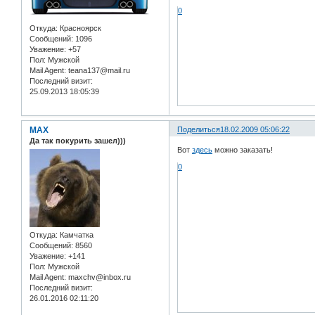
0
Откуда:
Красноярск
Сообщений:
1096
Уважение:
+57
Пол:
Мужской
Mail Agent:
teana137@mail.ru
Последний визит:
25.09.2013 18:05:39
MAX
Поделиться
18.02.2009 05:06:22
Да так покурить зашел)))
Вот
здесь
можно заказать!
0
Откуда:
Камчатка
Сообщений:
8560
Уважение:
+141
Пол:
Мужской
Mail Agent:
maxchv@inbox.ru
Последний визит:
26.01.2016 02:11:20