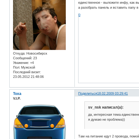
единственное - выложите инфу, как в
а разобрать панель и вставить папу 
0
Откуда:
Новосибирск
Сообщений:
23
Уважение:
+4
Пол:
Мужской
Последний визит:
23.05.2012 21:48:06
Toxa
Поделиться
18.02.2009 03:29:41
V.I.P.
sv_nsk написал(а):
да, интересная тема.единственн
я думаю не проблема))
Там на питание идут 2 провода, помо