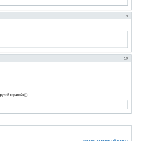
9
10
укой (правой)))).
создать бесплатный форум