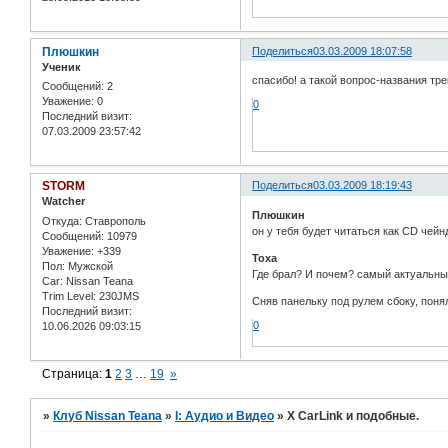
Плюшкин
Поделиться
03.03.2009 18:07:58
Ученик
спасибо! а такой вопрос-названия тр
Сообщений:
2
Уважение:
0
0
Последний визит:
07.03.2009 23:57:42
STORM
Поделиться
03.03.2009 18:19:43
Watcher
Плюшкин
Откуда:
Ставрополь
он у тебя будет читаться как CD чейн
Сообщений:
10979
Уважение:
+339
Toxa
Пол:
Мужской
Где брал? И почем? самый актуальны
Car:
Nissan Teana
Trim Level:
230JMS
Сняв панельку под рулем сбоку, понял
Последний визит:
0
10.06.2026 09:03:15
Страница:
1
2
3
…
19
»
»
Клуб Nissan Teana
»
I: Аудио и Bидео
»
X CarLink и подобные.