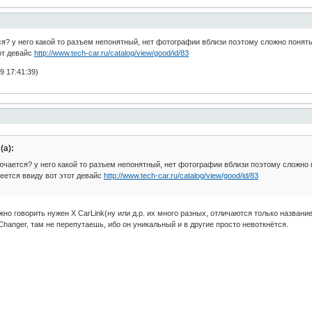
ся? у него какой то разъем непонятный, нет фотографии вблизи поэтому сложно понять
от девайс
http://www.tech-car.ru/catalog/view/good/id/83
 17:41:39)
а):
ючается? у него какой то разъем непонятный, нет фотографии вблизи поэтому сложно п
еется ввиду вот этот девайс
http://www.tech-car.ru/catalog/view/good/id/83
ужно говорить нужен X CarLink(ну или д.р. их много разных, отличаются только наз
Changer, там не перепутаешь, ибо он уникальный и в другие просто невоткнётся.