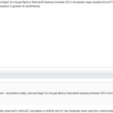
ыглядит (и откуда брать) бортовой провод питания 12V к которому надо прикрутиться??
в маму)) я думаю не проблема))
ое - выложите инфу, как выглядит (и откуда брать) бортовой провод питания 12V к ко
йму красный и жёлтый, находишь в любом месте там провода таких цветов и запитыва