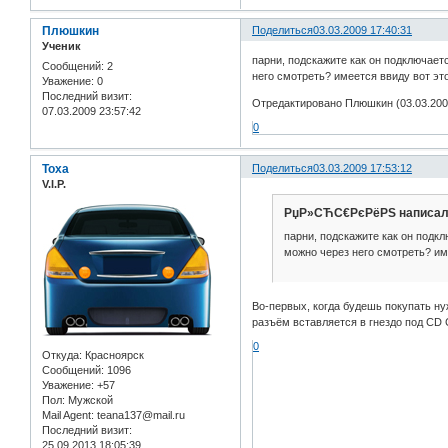
Плюшкин
Поделиться
03.03.2009 17:40:31
Ученик
парни, подскажите как он подключает
Сообщений:
2
него смотреть? имеется ввиду вот эт
Уважение:
0
Последний визит:
Отредактировано Плюшкин (03.03.2009
07.03.2009 23:57:42
0
Toxa
Поделиться
03.03.2009 17:53:12
V.I.P.
РџР»СЋС€РєРёРЅ написал(
парни, подскажите как он подкл
можно через него смотреть? им
Во-первых, когда будешь покупать н
разъём вставляется в гнездо под CD 
0
Откуда:
Красноярск
Сообщений:
1096
Уважение:
+57
Пол:
Мужской
Mail Agent:
teana137@mail.ru
Последний визит:
25.09.2013 18:05:39