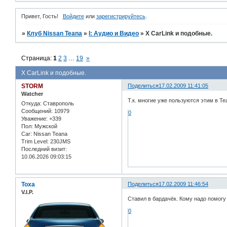
Привет, Гость!
Войдите
или
зарегистрируйтесь
.
»
Клуб Nissan Teana
»
I: Аудио и Bидео
»
X CarLink и подобные.
Страница:
1
2
3
…
19
»
X CarLink и подобные.
STORM
Поделиться
17.02.2009 11:41:05
Watcher
Т.к. многие уже пользуются этим в T
Откуда:
Ставрополь
Сообщений:
10979
0
Уважение:
+339
Пол:
Мужской
Car:
Nissan Teana
Trim Level:
230JMS
Последний визит:
10.06.2026 09:03:15
Toxa
Поделиться
17.02.2009 11:46:54
V.I.P.
Ставил в бардачёк. Кому надо помогу 
0