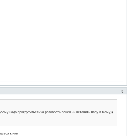
5
торому надо прикрутиться??а разобрать панель и вставить папу в маму))
ешься к ним.