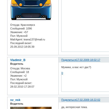
Откуда:
Красноярск
Сообщений:
1096
Уважение:
+57
Пол:
Мужской
Mail Agent:
teana137@mail.ru
Последний визит:
25.09.2013 18:05:39
Vladimir_B
Поделиться
17.02.2009 18:02:17
Водитель
Мужики, а вас ист дас?)
Откуда:
Москва
Сообщений:
18
0
Уважение:
+2
Пол:
Мужской
Последний визит:
28.02.2010 17:28:07
sv_nsk
Поделиться
17.02.2009 18:22:02
Водитель
да, интересная тема.