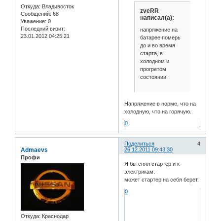
Откуда:
Владивосток
zveRR
Сообщений:
68
написал(а):
Уважение:
0
Последний визит:
напряжение на
23.01.2012 04:25:21
батарее померь
до и во время
старта, в
холодном и
прогретом
состоянии.
Напряжение в норме, что на
холодную, что на горячую.
0
Поделиться
4
Admaevs
26.12.2011 09:43:30
Профи
Я бы снял стартер и к
электрикам.
может стартер на себя берет.
0
Откуда:
Краснодар