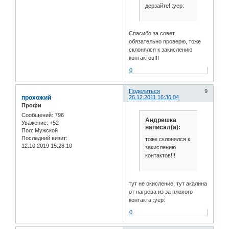
дерзайте! :yep:
Спасибо за совет,
обязательно проверю, тоже
склонялся к закислению
контактов!!!
0
Поделиться
9
прохожий
26.12.2011 16:36:04
Профи
Сообщений:
796
Андрешка
Уважение:
+52
написал(а):
Пол:
Мужской
Последний визит:
тоже склонялся к
12.10.2019 15:28:10
закислению
контактов!!!
тут не окисление, тут акалина
от нагрева из за плохого
контакта :yep:
0