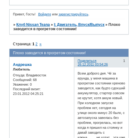
Привет, Гость!
Войдите
или
зарегистрируйтесь
.
»
Клуб Nissan Teana
»
I: Двигатель, Впуск/Выпуск
»
Плохо
заводится в прогретом состоянии!
Страница:
1
2
»
Плохо заводится в прогретом состоянии!
Поделиться
1
Андрешка
26.12.2011 03:54:26
Любитель
Всем доброго дня. Чё за
Откуда:
Владивосток
ерунда, у меня машина в
Сообщений:
68
прогретом состоянии хреново
Уважение:
0
заводится, как будто сдохший
Последний визит:
аккумулятор, стартер совсем
23.01.2012 04:25:21
не крутит, хотя аккум новый.
При холодном запуске
проблем нет, сегодня на
улице около минус 20 было, с
автозапуска завелась без
проблем, прогрелась, но вот
когда я пришел на стоянку и
давай заводить с
ключа..........не хотит....эта уже