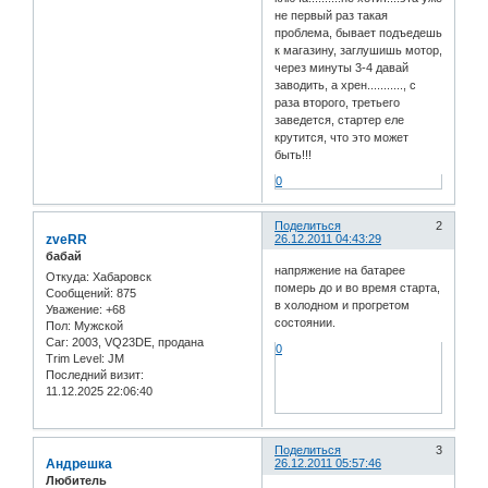
не первый раз такая
проблема, бывает подъедешь
к магазину, заглушишь мотор,
через минуты 3-4 давай
заводить, а хрен..........., с
раза второго, третьего
заведется, стартер еле
крутится, что это может
быть!!!
0
Поделиться
2
zveRR
26.12.2011 04:43:29
бабай
напряжение на батарее
Откуда:
Хабаровск
померь до и во время старта,
Сообщений:
875
в холодном и прогретом
Уважение:
+68
состоянии.
Пол:
Мужской
Car:
2003, VQ23DE, продана
0
Trim Level:
JM
Последний визит:
11.12.2025 22:06:40
Поделиться
3
Андрешка
26.12.2011 05:57:46
Любитель