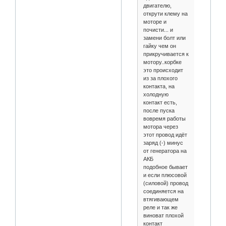
двигателю,
открути клему на
моторе и
почисти... и
замени болт или
гайку чем он
прикручивается к
мотору..корбке
это происходит
из за плохого
контакта, на
холодную
контакт есть,
после пуска
вовремя работы
мотора через
этот провод идёт
заряд (-) минус
от генератора на
АКБ
подобное бывает
и если плюсовой
(силовой) провод
соединяется на
втягивающем
реле и так же
виноват плохой
контакт