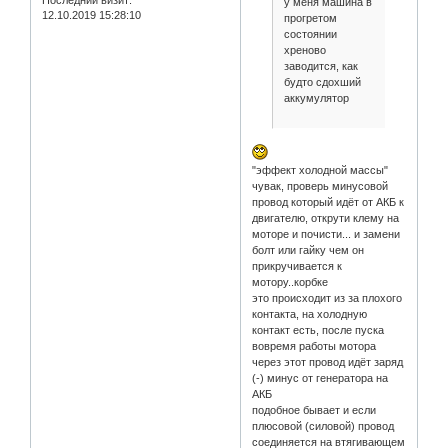
у меня машина в
12.10.2019 15:28:10
прогретом
состоянии
хреново
заводится, как
будто сдохший
аккумулятор
"эффект холодной массы"
чувак, проверь минусовой
провод который идёт от АКБ к
двигателю, открути клему на
моторе и почисти... и замени
болт или гайку чем он
прикручивается к
мотору..корбке
это происходит из за плохого
контакта, на холодную
контакт есть, после пуска
вовремя работы мотора
через этот провод идёт заряд
(-) минус от генератора на
АКБ
подобное бывает и если
плюсовой (силовой) провод
соединяется на втягивающем