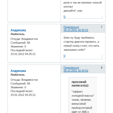
реле и так же виноват плохой
контакт
дерзайте! :yep:
0
Поделиться
7
Андрешка
26.12.2011 16:32:21
Любитель
блин ну буду пробовать
Откуда:
Владивосток
стартер диагностировать, а
Сообщений:
68
новый скока стоит, кто-нить
Уважение:
0
заказывал себе?
Последний визит:
23.01.2012 04:25:21
0
Поделиться
8
Андрешка
26.12.2011 16:34:51
Любитель
Откуда:
Владивосток
прохожий
Сообщений:
68
написал(а):
Уважение:
0
Последний визит:
"эффект
23.01.2012 04:25:21
холодной массы"
чувак, проверь
минусовой
провод который
идёт от АКБ к