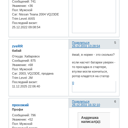
Сообщений:
741
Уважение:
+36
Пол:
Мужской
Car:
Nissan Teana 2004 VQ23DE
Trim Level:
AXIS
Последний визит:
25.12.2022 09:08:54
Поделиться
5
zveRR
26.12.2011 13:28:54
бабай
ёмаё, в норме - это сколько?
Откуда:
Хабаровск
Сообщений:
875
если насчет батареи уверен -
Уважение:
+68
то просадка в стартере,
Пол:
Мужской
втулки могли кончиться,
Car:
2003, VQ23DE, продана
ротор кладется на статор
Trim Level:
JM
Последний визит:
0
11.12.2025 22:06:40
Поделиться
6
прохожий
26.12.2011 16:32:10
Профи
Сообщений:
796
Андрешка
Уважение:
+52
написал(а):
Пол:
Мужской
Последний визит: