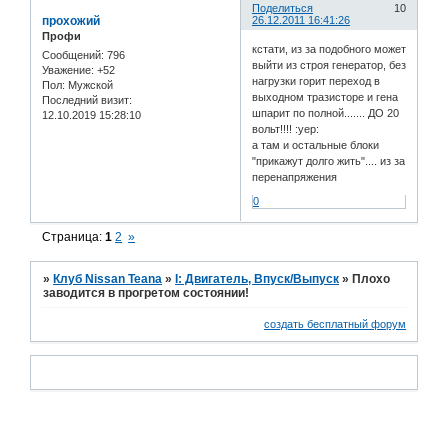
Поделиться
10
прохожий
26.12.2011 16:41:26
Профи
кстати, из за подобного может
Сообщений:
796
выйти из строя генератор, без
Уважение:
+52
нагрузки горит переход в
Пол:
Мужской
выходном тразисторе и гена
Последний визит:
шпарит по полной....... ДО 20
12.10.2019 15:28:10
вольт!!!! :yep:
а там и остальные блоки
"прикажут долго жить".... из за
перенапряжения
0
Страница:
1
2
»
»
Клуб Nissan Teana
»
I: Двигатель, Впуск/Выпуск
»
Плохо
заводится в прогретом состоянии!
создать бесплатный форум