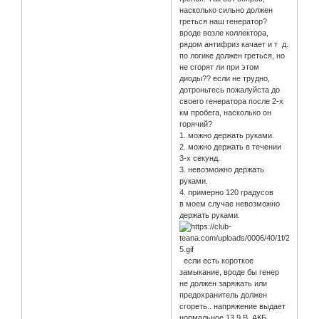
насколько сильно должен
греться наш генератор?
вроде возле коллектора,
рядом антифриз качает и т д.
по логике должен греться, но
не сгорят ли при этом
диоды?? если не трудно,
дотроньтесь пожалуйста до
своего генератора после 2-х
км пробега, насколько он
горячий?
1. можно держать руками.
2. можно держать в течении
3-х секунд.
3. невозможно держать
руками.
4. примерно 120 градусов
в моем случае невозможно
держать руками.
если есть короткое
замыкание, вроде бы генер
не должен заряжать или
предохранитель должен
сгореть.. напряжение выдает
нормальное 13,9 В. АКБ