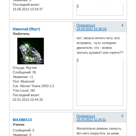
Последний визит:
0
15.06.2013 13:34:37
Поделиться
4
Николай (Якут)
14.03.2012 15:38:16
Любитель
нет, запаха ничего нету. все
исправно.. чуть холоднее
двигателя, это - можно
трогать руками? или горячо??
0
Откуда:
Якутия
Сообщений:
55
Уважение:
+1
Пол:
Мужской
Car:
Nissan Teana 2003 2,3
Trim Level:
JM
Последний визит:
02.01.2013 10:44:33
Поделиться
5
MAXIMA33
15.03.2012 11:24:11
Ученик
Желательно ремень скинуть,
Сообщений:
5
без него покрутить за шкив,
Уважение:
0