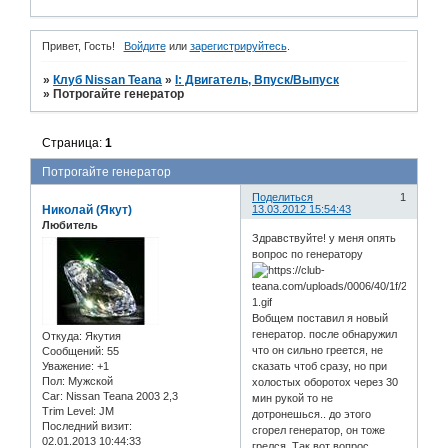
Привет, Гость!
Войдите
или
зарегистрируйтесь
.
»
Клуб Nissan Teana
»
I: Двигатель, Впуск/Выпуск
»
Потрогайте генератор
Страница:
1
Потрогайте генератор
Поделиться
1
Николай (Якут)
13.03.2012 15:54:43
Любитель
Здравствуйте! у меня опять
вопрос по генератору
Вобщем поставил я новый
генератор. после обнаружил
Откуда:
Якутия
что он сильно греется, не
Сообщений:
55
Уважение:
+1
сказать чтоб сразу, но при
Пол:
Мужской
холостых оборотох через 30
Car:
Nissan Teana 2003 2,3
мин рукой то не
Trim Level:
JM
дотронешься.. до этого
Последний визит:
сгорел генератор, он тоже
02.01.2013 10:44:33
грелся. Так вот вопрос,