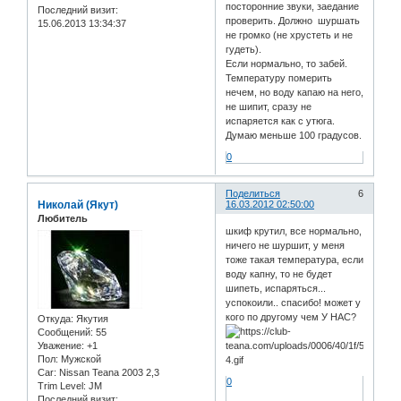
посторонние звуки, заедание
Последний визит:
проверить. Должно шуршать
15.06.2013 13:34:37
не громко (не хрустеть и не
гудеть).
Если нормально, то забей.
Температуру померить
нечем, но воду капаю на него,
не шипит, сразу не
испаряется как с утюга.
Думаю меньше 100 градусов.
0
Поделиться
6
Николай (Якут)
16.03.2012 02:50:00
Любитель
шкиф крутил, все нормально,
ничего не шуршит, у меня
тоже такая температура, если
воду капну, то не будет
шипеть, испаряться...
успокоили.. спасибо! может у
кого по другому чем У НАС?
Откуда:
Якутия
Сообщений:
55
Уважение:
+1
Пол:
Мужской
Car:
Nissan Teana 2003 2,3
0
Trim Level:
JM
Последний визит: