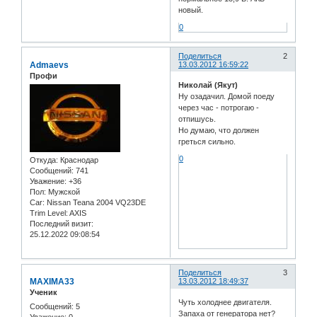
новый.
0
Поделиться
2
Admaevs
13.03.2012 16:59:22
Профи
Николай (Якут)
Ну озадачил. Домой поеду
через час - потрогаю -
отпишусь.
Но думаю, что должен
греться сильно.
0
Откуда:
Краснодар
Сообщений:
741
Уважение:
+36
Пол:
Мужской
Car:
Nissan Teana 2004 VQ23DE
Trim Level:
AXIS
Последний визит:
25.12.2022 09:08:54
Поделиться
3
MAXIMA33
13.03.2012 18:49:37
Ученик
Чуть холоднее двигателя.
Сообщений:
5
Запаха от генератора нет?
Уважение:
0