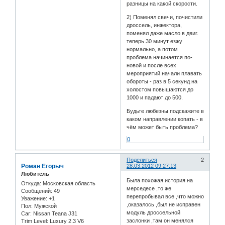
разницы на какой скорости.
2) Поменял свечи, почистили
дроссель, инжектора,
поменял даже масло в двиг.
теперь 30 минут езжу
нормально, а потом
проблема начинается по-
новой и после всех
мероприятий начали плавать
обороты - раз в 5 секунд на
холостом повышаются до
1000 и падают до 500.
Будьте любезны подскажите в
каком направлении копать - в
чём может быть проблема?
0
Поделиться
2
Роман Егорыч
28.03.2012 09:27:13
Любитель
Была похожая история на
Откуда:
Московская область
мерседесе ,то же
Сообщений:
49
перепробывал все ,что можно
Уважение:
+1
,оказалось ,был не исправен
Пол:
Мужской
модуль дроссельной
Car:
Nissan Teana J31
заслонки ,там он менялся
Trim Level:
Luxury 2.3 V6