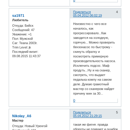
Поделиться
4
sa1971
05.04.2012 06:02:19
Любитель
Неизвестно с чего все
Откуда:
Бийск
началось, как
Сообщений:
47
прогрессировало...Как
Уважение:
+1
заводится на холодную,
Пол:
Мужской
горячую... Можно проверить
Car:
Teana 2003г.
бензонасос по быстрому -
Trim Level:
jk
Последний визит:
скинуть обратку и
09.08.2015 11:43:37
посмотреть примерную
производительность насоса.
Исключить подсос. Маф
продуть...Ну и на сканер,
смотреть, что выдает
педалька компу на самом
деле. Думаю грамотный
мастер со сканером найдет
причину мин за 30...
0
Поделиться
5
Nikolay_A6
05.04.2012 21:29:15
Мастер
такая же фигня. правда
Откуда:
Новый Уренгой
обороты не плавают и ошибок