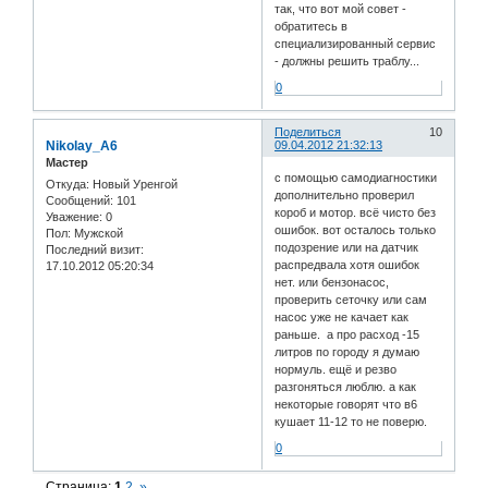
так, что вот мой совет -
обратитесь в
специализированный сервис
- должны решить траблу...
0
Поделиться
10
Nikolay_A6
09.04.2012 21:32:13
Мастер
с помощью самодиагностики
Откуда:
Новый Уренгой
дополнительно проверил
Сообщений:
101
короб и мотор. всё чисто без
Уважение:
0
ошибок. вот осталось только
Пол:
Мужской
подозрение или на датчик
Последний визит:
распредвала хотя ошибок
17.10.2012 05:20:34
нет. или бензонасос,
проверить сеточку или сам
насос уже не качает как
раньше. а про расход -15
литров по городу я думаю
нормуль. ещё и резво
разгоняться люблю. а как
некоторые говорят что в6
кушает 11-12 то не поверю.
0
Страница:
1
2
»