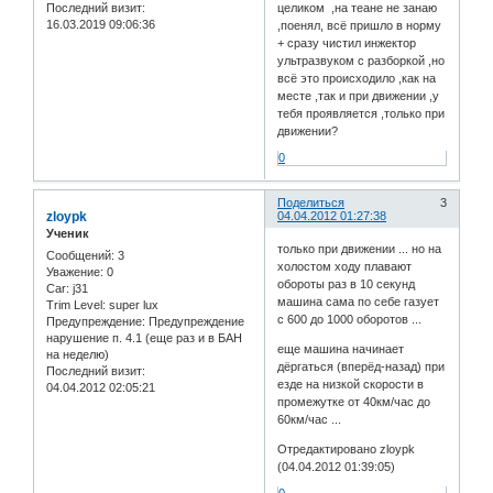
Последний визит:
целиком ,на теане не занаю
16.03.2019 09:06:36
,поенял, всё пришло в норму
+ сразу чистил инжектор
ультразвуком с разборкой ,но
всё это происходило ,как на
месте ,так и при движении ,у
тебя проявляется ,только при
движении?
0
Поделиться
3
zloypk
04.04.2012 01:27:38
Ученик
только при движении ... но на
Сообщений:
3
холостом ходу плавают
Уважение:
0
обороты раз в 10 секунд
Car:
j31
машина сама по себе газует
Trim Level:
super lux
с 600 до 1000 оборотов ...
Предупреждение:
Предупреждение
нарушение п. 4.1 (еще раз и в БАН
еще машина начинает
на неделю)
дёргаться (вперёд-назад) при
Последний визит:
езде на низкой скорости в
04.04.2012 02:05:21
промежутке от 40км/час до
60км/час ...
Отредактировано zloypk
(04.04.2012 01:39:05)
0