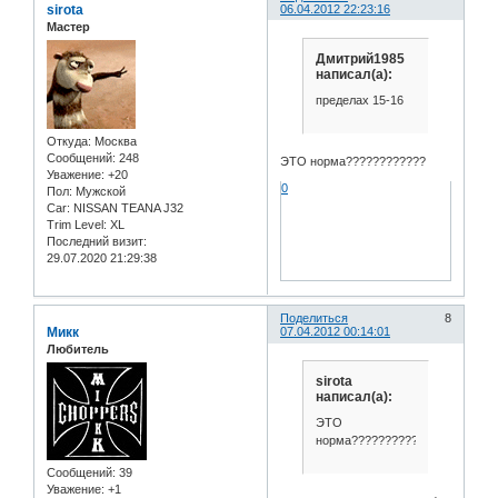
sirota
06.04.2012 22:23:16
Мастер
Дмитрий1985
написал(а):
пределах 15-16
Откуда:
Москва
Сообщений:
248
ЭТО норма????????????
Уважение:
+20
0
Пол:
Мужской
Car:
NISSAN TEANA J32
Trim Level:
XL
Последний визит:
29.07.2020 21:29:38
Поделиться
8
Микк
07.04.2012 00:14:01
Любитель
sirota
написал(а):
ЭТО
норма????????????
Сообщений:
39
Уважение:
+1