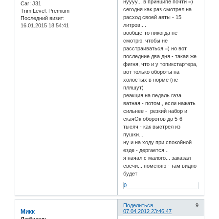
нуууу... в принципе почти =)
Car:
J31
сегодня как раз смотрел на
Trim Level:
Premium
расход своей авты - 15
Последний визит:
литров....
16.01.2015 18:54:41
вообще-то никогда не
смотрю, чтобы не
расстраиваться =) но вот
последние два дня - такая же
фигня, что и у топикстартера,
вот только обороты на
холостых в норме (не
пляшут)
реакция на педаль газа
ватная - потом., если нажать
сильнее - резкий набор и
скачОк оборотов до 5-6
тысяч - как выстрел из
пушки...
ну и на ходу при спокойной
езде - дергается...
я начал с малого... заказал
свечи... поменяю - там видно
будет
0
Поделиться
9
Микк
07.04.2012 23:46:47
Любитель