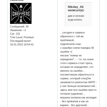
Nikolay_A6
написал(а):
даж и незнаю
куда копать
Сообщений:
39
Уважение:
+1
...сегодня в сервисе
Car:
J31
обратился с той же
Trim Level:
Premium
проблемой...
Последний визит:
подключили скан
16.01.2015 18:54:41
с коробки сняли порядка 30
ошибок =(
писало "номер не
определен"... - т.е. на скане
этого сервиса стоит прога,
которая не определяет, что
именно за ошибки...
посоветовали обратиться в
сервис, который спецОм
занимается ремонтом АКПП -
у них больше возможностей...
здесь мне все ошибки просто
потерли (удалили)....
машина поперла как молодая
- без провалов и как на
варике - без дерганий...