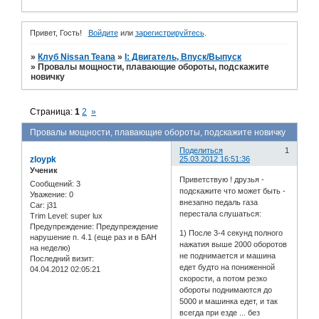
Привет, Гость!
Войдите
или
зарегистрируйтесь
.
»
Клуб Nissan Teana
»
I: Двигатель, Впуск/Выпуск
»
Провалы мощности, плавающие обороты, подскажите
новичку
Страница:
1
2
»
Провалы мощности, плавающие обороты, подскажите новичку
Поделиться
1
zloypk
25.03.2012 16:51:36
Ученик
Приветствую ! друзья -
Сообщений:
3
подскажите что может быть -
Уважение:
0
внезапно педаль газа
Car:
j31
перестала слушаться:
Trim Level:
super lux
Предупреждение:
Предупреждение
1) После 3-4 секунд полного
нарушение п. 4.1 (еще раз и в БАН
нажатия выше 2000 оборотов
на неделю)
не поднимается и машина
Последний визит:
едет будто на пониженной
04.04.2012 02:05:21
скорости, а потом резко
обороты поднимаются до
5000 и машинка едет, и так
всегда при езде ... без