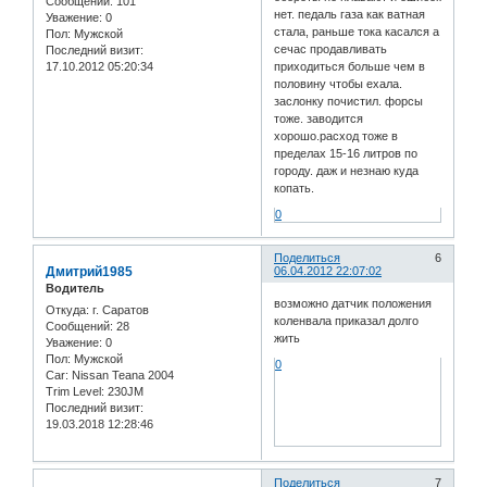
Сообщений:
101
нет. педаль газа как ватная
Уважение:
0
стала, раньше тока касался а
Пол:
Мужской
сечас продавливать
Последний визит:
приходиться больше чем в
17.10.2012 05:20:34
половину чтобы ехала.
заслонку почистил. форсы
тоже. заводится
хорошо.расход тоже в
пределах 15-16 литров по
городу. даж и незнаю куда
копать.
0
Поделиться
6
Дмитрий1985
06.04.2012 22:07:02
Водитель
возможно датчик положения
Откуда:
г. Саратов
коленвала приказал долго
Сообщений:
28
жить
Уважение:
0
Пол:
Мужской
0
Car:
Nissan Teana 2004
Trim Level:
230JM
Последний визит:
19.03.2018 12:28:46
Поделиться
7