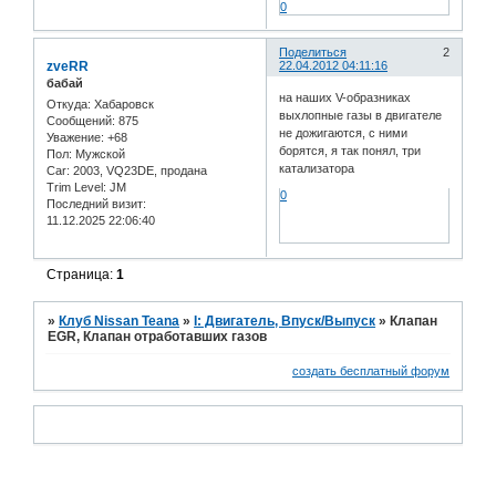
0
Поделиться
2
zveRR
22.04.2012 04:11:16
бабай
на наших V-образниках
Откуда:
Хабаровск
выхлопные газы в двигателе
Сообщений:
875
не дожигаются, с ними
Уважение:
+68
борятся, я так понял, три
Пол:
Мужской
катализатора
Car:
2003, VQ23DE, продана
Trim Level:
JM
0
Последний визит:
11.12.2025 22:06:40
Страница:
1
»
Клуб Nissan Teana
»
I: Двигатель, Впуск/Выпуск
»
Клапан
EGR, Клапан отработавших газов
создать бесплатный форум