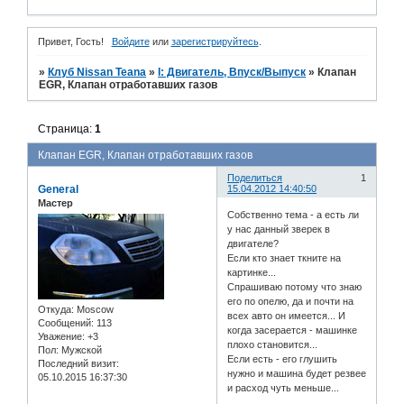
Привет, Гость!
Войдите
или
зарегистрируйтесь
.
»
Клуб Nissan Teana
»
I: Двигатель, Впуск/Выпуск
»
Клапан
EGR, Клапан отработавших газов
Страница:
1
Клапан EGR, Клапан отработавших газов
Поделиться
1
General
15.04.2012 14:40:50
Мастер
Собственно тема - а есть ли
у нас данный зверек в
двигателе?
Если кто знает ткните на
картинке...
Спрашиваю потому что знаю
его по опелю, да и почти на
Откуда:
Moscow
всех авто он имеется... И
Сообщений:
113
когда засерается - машинке
Уважение:
+3
плохо становится...
Пол:
Мужской
Если есть - его глушить
Последний визит:
нужно и машина будет резвее
05.10.2015 16:37:30
и расход чуть меньше...