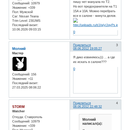
пишу нет мануала по T2.
Сообщений:
10979
Но вот предохранители на T1
Уважение:
+339
15А и 10А. Можно перебрать
Пол:
Мужской
все в салоне - минута делов.
Car:
Nissan Teana
Trim Level:
230JMS
Последний визит:
10.06.2026 09:03:15
0
Поделиться
3
Молний
08.06.2012 19:05:27
Мастер
Я дико извиняюсь))) ... а где
их искать в салоне???
0
Сообщений:
156
Уважение:
+11
Последний визит:
27.03.2025 08:06:22
Поделиться
4
STORM
08.06.2012 22:48:32
Watcher
Откуда:
Ставрополь
Молний
Сообщений:
10979
написал(а):
Уважение:
+339
Пол:
Мужской