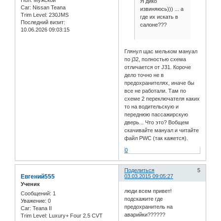
Я дико
Car:
Nissan Teana
извиняюсь))) ... а
Trim Level:
230JMS
где их искать в
Последний визит:
салоне???
10.06.2026 09:03:15
Глянул щас мельком мануал
по j32, полностью схема
отличается от J31. Короче
дело точно не в
предохранителях, иначе бы
все не работали. Там по
схеме 2 переключателя каких
то на водительскую и
переднюю пассажирскую
дверь... Что это? Вобщем
скачивайте мануал и читайте
файл PWC (так кажется).
0
Поделиться
5
Евгений555
03.03.2015 09:05:27
Ученик
люди всем привет!
Сообщений:
1
подскажите где
Уважение:
0
предохранитель на
Car:
Teana II
аварийки??????
Trim Level:
Luxury+ Four 2.5 CVT