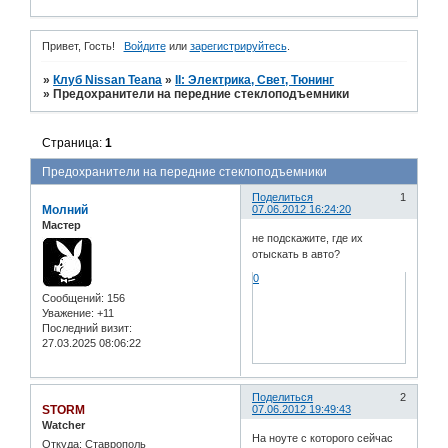
Привет, Гость!
Войдите
или
зарегистрируйтесь
.
»
Клуб Nissan Teana
»
II: Электрика, Свет, Тюнинг
»
Предохранители на передние стеклоподъемники
Страница:
1
Предохранители на передние стеклоподъемники
Поделиться
1
Молний
07.06.2012 16:24:20
Мастер
не подскажите, где их
отыскать в авто?
0
Сообщений:
156
Уважение:
+11
Последний визит:
27.03.2025 08:06:22
Поделиться
2
STORM
07.06.2012 19:49:43
Watcher
На ноуте с которого сейчас
Откуда:
Ставрополь