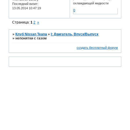
охлаждающей жидкости
Последний визит:
13.05.2014 10:47:19
0
Страница:
1
2
»
»
Клуб Nissan Teana
»
I: Двигатель, Впуск/Выпуск
»
непонятки с газом
создать бесплатный форум