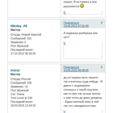
пошол. Я на тормоз а она
разгоняется
0
Поделиться
4
Nikolay_A6
14.06.2012 07:01:48
Мастер
А педалька разборная или
Откуда:
Новый Уренгой
нет?
Сообщений:
101
Уважение:
0
0
Пол:
Мужской
Последний визит:
17.10.2012 05:20:34
Поделиться
5
moroz
14.06.2012 08:48:06
Мастер
да уж пацаны жуть пишете
Откуда:
Россия
так и влетишь куда нибудь . Я
Сообщений:
156
давно с недоверием
Уважение:
+2
отношусь к такой газульке
Пол:
Мужской
как по мне так лучше тросик
Car:
Teana
с ним точно до дому доедешь
Trim Level:
jk 230
Последний визит:
. Единственный плюс в ней
19.03.2015 12:34:32
так это самодиагностика
0