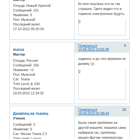
Кстати газулька это не так
Откуда:
Новый Уренгой
страшно. Гдето видел что и
Сообщений:
101
тормоза электронные будуть
Уважение:
0
Пол:
Мужской
0
Последний визит:
17.10.2012 05:20:34
Поделиться
9
moroz
14.06.2012 19:55:38
Мастер
надеюсь я до того времени не
Откуда:
Россия
доживу )))
Сообщений:
156
Уважение:
+2
0
Пол:
Мужской
Car:
Teana
Trim Level:
jk 230
Последний визит:
19.03.2015 12:34:32
Поделиться
10
Данилец на теанец
18.09.2013 02:48:44
Ученик
Была такая проблема на
Сообщений:
3
другой машине, машина сама
Уважение:
0
набирала газ, проблему
Car:
Nissan Teana 2.3
решил-Датчик температуры
Trim Level:
Luxury