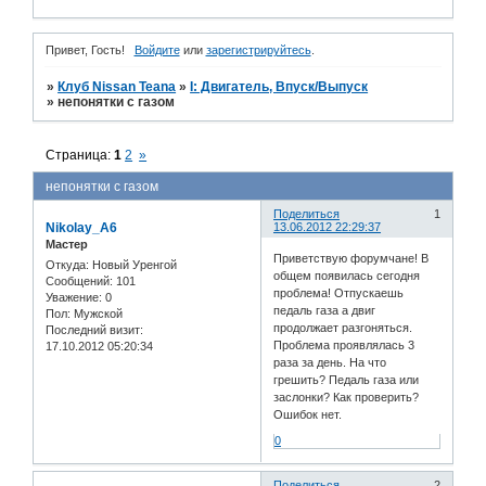
Привет, Гость!
Войдите
или
зарегистрируйтесь
.
»
Клуб Nissan Teana
»
I: Двигатель, Впуск/Выпуск
»
непонятки с газом
Страница:
1
2
»
непонятки с газом
Поделиться
1
Nikolay_A6
13.06.2012 22:29:37
Мастер
Приветствую форумчане! В
Откуда:
Новый Уренгой
общем появилась сегодня
Сообщений:
101
проблема! Отпускаешь
Уважение:
0
педаль газа а двиг
Пол:
Мужской
продолжает разгоняться.
Последний визит:
Проблема проявлялась 3
17.10.2012 05:20:34
раза за день. На что
грешить? Педаль газа или
заслонки? Как проверить?
Ошибок нет.
0
Поделиться
2