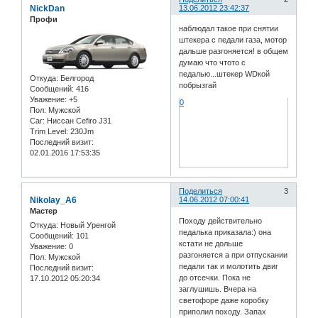
NickDan
13.06.2012 23:42:37
Профи
наблюдал такое при снятии
штекера с педали газа, мотор
дальше разгоняется! в общем
думаю что чтото с
педалью...штекер WDкой
Откуда:
Белгород
побрызгай
Сообщений:
416
Уважение:
+5
0
Пол:
Мужской
Car:
Ниссан Cefiro J31
Trim Level:
230Jm
Последний визит:
02.01.2016 17:53:35
Поделиться
3
Nikolay_A6
14.06.2012 07:00:41
Мастер
Походу действительно
Откуда:
Новый Уренгой
педалька приказала:) она
Сообщений:
101
кстати не дольше
Уважение:
0
разгоняется а при отпускании
Пол:
Мужской
педали так и молотить двиг
Последний визит:
до отсечки. Пока не
17.10.2012 05:20:34
заглушишь. Вчера на
светофоре даже коробку
приполил походу. Запах