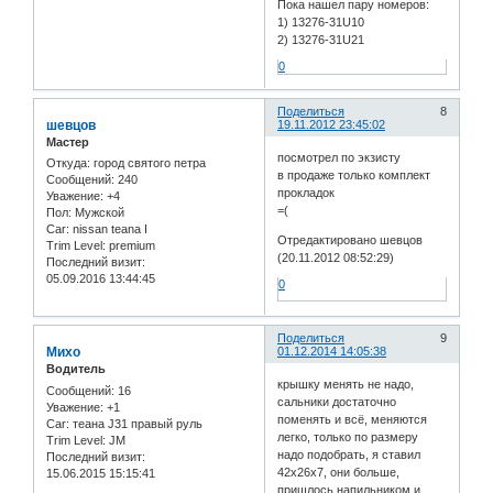
Пока нашел пару номеров:
1) 13276-31U10
2) 13276-31U21
0
Поделиться
8
шевцов
19.11.2012 23:45:02
Мастер
посмотрел по экзисту
Откуда:
город святого петра
в продаже только комплект
Сообщений:
240
прокладок
Уважение:
+4
=(
Пол:
Мужской
Car:
nissan teana I
Отредактировано шевцов
Trim Level:
premium
(20.11.2012 08:52:29)
Последний визит:
05.09.2016 13:44:45
0
Поделиться
9
Михо
01.12.2014 14:05:38
Водитель
крышку менять не надо,
Сообщений:
16
сальники достаточно
Уважение:
+1
поменять и всё, меняются
Car:
теана J31 правый руль
легко, только по размеру
Trim Level:
JM
надо подобрать, я ставил
Последний визит:
42х26х7, они больше,
15.06.2015 15:15:41
пришлось напильником и