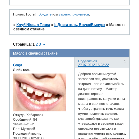
Привет, Гость!
Войдите
или
зарегистрируйтесь
.
»
Клуб Nissan Teana
»
I: Двигатель, Впуск/Выпуск
»
Масло в
свечном стакане
Страница:
1
2
3
»
Масло в свечном стакане
Поделиться
1
Goga
27.07.2012 16:28:22
Любитель
Доброго времени суток!
загорелся чек, двигатель
затроил - погнал автомобиль
на диагностику... Мастер
диагностировал
неисправность катушки из-за
масла в свечном стакане.
чтобы устранить течь масла
нужно поменять сальник
Откуда:
Хабаровск
клапанной крышки, но как
Сообщений:
54
утверждают в сервисе такая
Уважение:
+2
операция невозможна и
Пол:
Мужской
Последний визит:
придется менять всю крышку,
30.11.2013 18:50:08
а лучше обе, чтоб наверняка.