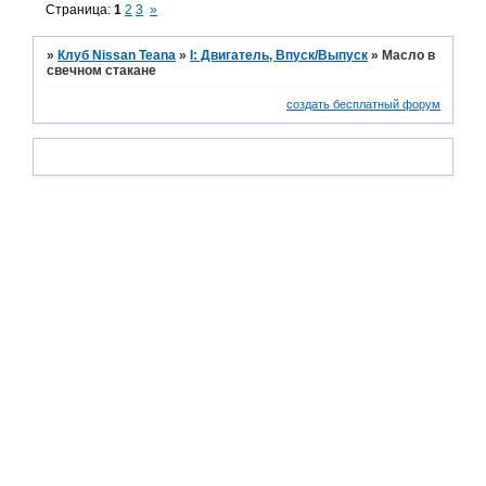
Страница:
1
2
3
»
»
Клуб Nissan Teana
»
I: Двигатель, Впуск/Выпуск
»
Масло в
свечном стакане
создать бесплатный форум