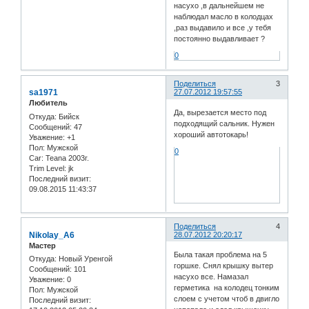
насухо ,в дальнейшем не
наблюдал масло в колодцах
,раз выдавило и все ,у тебя
постоянно выдавливает ?
0
Поделиться
3
sa1971
27.07.2012 19:57:55
Любитель
Да, вырезается место под
Откуда:
Бийск
подходящий сальник. Нужен
Сообщений:
47
хороший автотокарь!
Уважение:
+1
Пол:
Мужской
0
Car:
Teana 2003г.
Trim Level:
jk
Последний визит:
09.08.2015 11:43:37
Поделиться
4
Nikolay_A6
28.07.2012 20:20:17
Мастер
Была такая проблема на 5
Откуда:
Новый Уренгой
горшке. Снял крышку вытер
Сообщений:
101
насухо все. Намазал
Уважение:
0
герметика на колодец тонким
Пол:
Мужской
слоем с учетом чтоб в двигло
Последний визит: