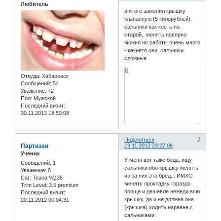
Любитель
в итоге заменил крышку
клапанную (5 килорублей),
сальники как кость на
старой, менять наверно
можно но работы очень много
- какието они, сальники
сложные
0
Откуда:
Хабаровск
Сообщений:
54
Уважение:
+2
Пол:
Мужской
Последний визит:
30.11.2013 18:50:08
Поделиться
7
Партизан
19.11.2012 23:27:08
Ученик
У меня вот таже беда, ищу
Сообщений:
1
сальники ибо крышку менять
Уважение:
0
из-за них это бред... ИМХО
Car:
Teana VQ35
менять прокладку гораздо
Trim Level:
3.5 premium
проще и дешевле нежеди всю
Последний визит:
крышку, да и не должна она
20.11.2012 00:04:31
(крышка) ходить наравне с
сальниками.