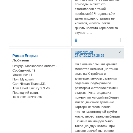
Комрады! может кто
сталкивался с такой
проблемой? Что делать? и
денег лишних отдавать не
хочется, и потом локти
грызть неохота коря себя за
скупость....
0
Поделиться
2
Роман Егорыч
27.07.2012 17:28:25
Любитель
На сколько слышал крышка
Откуда:
Московская область
меняется целиком ,но точно
Сообщений:
49
знаю на Х-трейлах и
Уважение:
+1
альмерах меняли сальники
Пол:
Мужской
отдельно ,подбирали по
Car:
Nissan Teana J31
размерам и ставили взамен
Trim Level:
Luxury 2.3 V6
Последний визит:
старых . Кстати одна из
16.03.2019 09:06:36
причин, по которой выбивает
масло ,высокое давление
картерных газов ,после
чистки газоотводной трубки
масло переставало выбивать
. У меня на мондео было
такое ,на двух котлах ,при
замене свечей вытер все