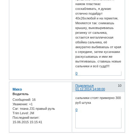
нажом пластмас
соскабливать, я думаю
отлично подайдут
40х26хлюбой и на герметик.
Меняются так: снимаешь
крышку, выковыриваешь
резинку от сальника,
остается металлическая
обойма сальника, её
аккуратно выбиваешь от края
к середине, затем кусачками
раскусываешь и ими же
вытягиваешь. ставишь новые
сальники и всё гудд!!!!
0
Поделиться
10
Михо
01.12.2014 14:08:00
Водитель
сальники стоят примерно 300
Сообщений:
16
руб штука
Уважение:
+1
Car:
теана J31 правый руль
0
Trim Level:
JM
Последний визит:
15.06.2015 15:15:41