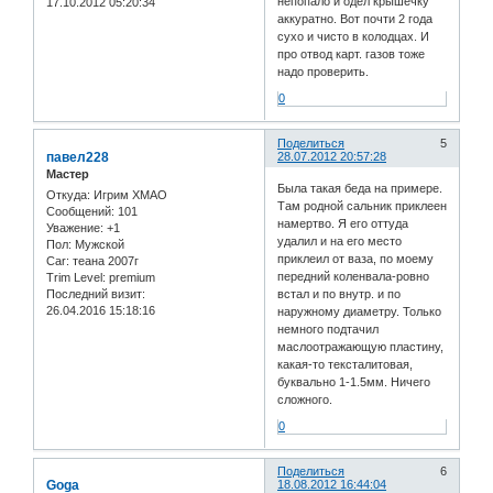
непопало и одел крышечку
17.10.2012 05:20:34
аккуратно. Вот почти 2 года
сухо и чисто в колодцах. И
про отвод карт. газов тоже
надо проверить.
0
Поделиться
5
павел228
28.07.2012 20:57:28
Мастер
Была такая беда на примере.
Откуда:
Игрим ХМАО
Там родной сальник приклеен
Сообщений:
101
намертво. Я его оттуда
Уважение:
+1
удалил и на его место
Пол:
Мужской
приклеил от ваза, по моему
Car:
теана 2007г
передний коленвала-ровно
Trim Level:
premium
Последний визит:
встал и по внутр. и по
26.04.2016 15:18:16
наружному диаметру. Только
немного подтачил
маслоотражающую пластину,
какая-то тексталитовая,
буквально 1-1.5мм. Ничего
сложного.
0
Поделиться
6
Goga
18.08.2012 16:44:04