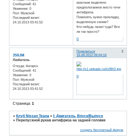
красным выделено
Сообщений:
41
предпологаемое место течи
Уважение:
0
антифриза.
Пол:
Мужской
Поменять нужно прокладку,
Последний визит:
выделенную синим?
24.10.2013 03:41:52
Кто-нибудь лазил туда? Все
ли так просто?
0
Поделиться
3
350JM
16.08.2012 09:04:16
Любитель
Откуда:
Ангарск
Сообщений:
41
Уважение:
0
0
Пол:
Мужской
Последний визит:
24.10.2013 03:41:52
Страница:
1
»
Клуб Nissan Teana
»
I: Двигатель, Впуск/Выпуск
»
Перепускной рукав антифриза на задней головке
создать бесплатный форум