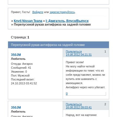
Привет, Гость!
Войдите
или
зарегистрируйтесь
.
»
Клуб Nissan Teana
»
I: Двигатель, Впуск/Выпуск
»
Перепускной рукав антифриза на задней головке
Страница:
1
Перепускной рукав антифриза на задней головке
Поделиться
1
350JM
14.08.2012 04:21:31
Любитель
Привет всем!
Откуда:
Ангарск
Не могу найти четкой
Сообщений:
41
информации по теме: что из
Уважение:
0
себя представляет, можно ли
Пол:
Мужской
купить или шаманить с
Последний визит:
имеющимся.
24.10.2013 03:41:52
Антифриз через него убегает.
0
Поделиться
2
350JM
16.08.2012 09:03:41
Любитель
Народ, вот на картинке
Откуда:
Ангарск