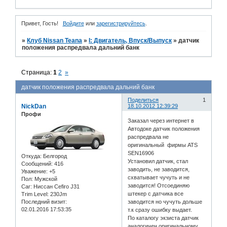
Привет, Гость!
Войдите
или
зарегистрируйтесь
.
»
Клуб Nissan Teana
»
I: Двигатель, Впуск/Выпуск
»
датчик
положения распредвала дальний банк
Страница:
1
2
»
датчик положения распредвала дальний банк
Поделиться
1
NickDan
18.10.2012 12:39:29
Профи
Заказал через интернет в
Автодоке датчик положения
распредвала не
оригинальный фирмы ATS
SEN16906
Откуда:
Белгород
Установил датчик, стал
Сообщений:
416
заводить, не заводится,
Уважение:
+5
схватывает чучуть и не
Пол:
Мужской
заводится! Отсоединяю
Car:
Ниссан Cefiro J31
штекер с датчика все
Trim Level:
230Jm
Последний визит:
заводится но чучуть дольше
02.01.2016 17:53:35
т.к сразу ошибку выдает.
По каталогу экзиста датчик
аналогичен оригинальному