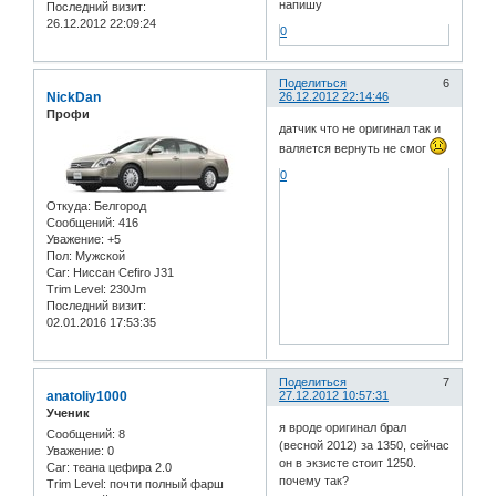
напишу
Последний визит:
26.12.2012 22:09:24
0
Поделиться
6
NickDan
26.12.2012 22:14:46
Профи
датчик что не оригинал так и
валяется вернуть не смог
0
Откуда:
Белгород
Сообщений:
416
Уважение:
+5
Пол:
Мужской
Car:
Ниссан Cefiro J31
Trim Level:
230Jm
Последний визит:
02.01.2016 17:53:35
Поделиться
7
anatoliy1000
27.12.2012 10:57:31
Ученик
я вроде оригинал брал
Сообщений:
8
(весной 2012) за 1350, сейчас
Уважение:
0
он в экзисте стоит 1250.
Car:
теана цефира 2.0
почему так?
Trim Level:
почти полный фарш