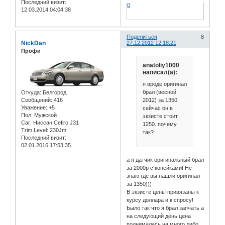
Последний визит:
0
12.03.2014 04:04:38
Поделиться
8
NickDan
27.12.2012 12:18:21
Профи
anatoliy1000
написал(а):
я вроде оригинал
брал (весной
Откуда:
Белгород
2012) за 1350,
Сообщений:
416
Уважение:
+5
сейчас он в
Пол:
Мужской
экзисте стоит
Car:
Ниссан Cefiro J31
1250. почему
Trim Level:
230Jm
так?
Последний визит:
02.01.2016 17:53:35
а я датчик оригинальный брал
за 2000р с копейками! Не
знаю где вы нашли оригинал
за 1350)))
В экзисте цены привязаны к
курсу доллара и к спросу!
Ьыло так что я брал запчать а
на следующий день цена
поднималась на много либо