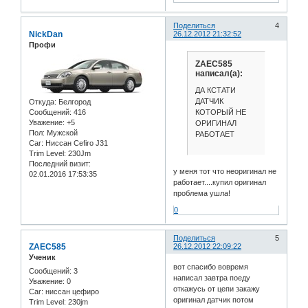
Поделиться
4
NickDan
26.12.2012 21:32:52
Профи
ZAEC585
написал(а):
ДА КСТАТИ
ДАТЧИК
Откуда:
Белгород
КОТОРЫЙ НЕ
Сообщений:
416
Уважение:
+5
ОРИГИНАЛ
Пол:
Мужской
РАБОТАЕТ
Car:
Ниссан Cefiro J31
Trim Level:
230Jm
Последний визит:
у меня тот что неоригинал не
02.01.2016 17:53:35
работает....купил оригинал
проблема ушла!
0
Поделиться
5
ZAEC585
26.12.2012 22:09:22
Ученик
вот спасибо вовремя
Сообщений:
3
написал завтра поеду
Уважение:
0
откажусь от цепи закажу
Car:
ниссан цефиро
оригинал датчик потом
Trim Level:
230jm