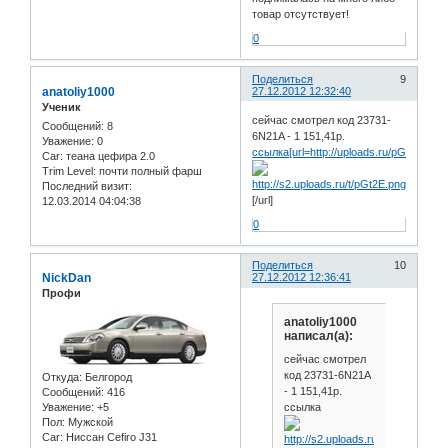
товар отсутствует!
0
Поделиться
9
anatoliy1000
27.12.2012 12:32:40
Ученик
сейчас смотрел код 23731-
Сообщений:
8
6N21A - 1 151,41р.
Уважение:
0
ссылка[url=http://uploads.ru/pGt2E.png]
Car:
теана цефира 2.0
Trim Level:
почти полный фарш
Последний визит:
[/url]
12.03.2014 04:04:38
0
Поделиться
10
NickDan
27.12.2012 12:36:41
Профи
anatoliy1000
написал(а):
сейчас смотрел
код 23731-6N21A
Откуда:
Белгород
- 1 151,41р.
Сообщений:
416
Уважение:
+5
ссылка
Пол:
Мужской
Car:
Ниссан Cefiro J31