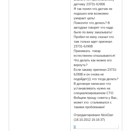
датчику 23731-6J906
Я так понял что датчик не
подошел или возможно
умирает цепь!
Помогите что делать? В
автодоке говорят что надо
было по вину заказывать!
Пробил по вину сказал что
там только идет оригинал
23731-6J90B
Принимать товар
естественно отказываются!
Что делать как можно его
вернуть?
Если закажу оригинал 23731-
6J90B и он снова не
подойдет))) что тогда делать?
В договоре написано что
устанавливать нужно на
специализированном СТО
Вобщем прощу совета у Вас,
может кто сталкивался с
такими проблемами!
Отредактировано NickDan
(18.10.2012 16:16:37)
0