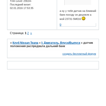
Trim Level:
230Jm
Последний визит:
02.01.2016 17:53:35
а ну у тебя датчик на ближний
банк походу он дешевле а
мой 23731-5M016
0
Страница:
1
2
»
»
Клуб Nissan Teana
»
I: Двигатель, Впуск/Выпуск
»
датчик
положения распредвала дальний банк
создать бесплатный форум