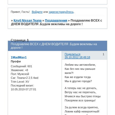
Привет, Гость!
Войдите
или
зарегистрируйтесь
.
»
Клуб Nissan Teana
»
Поздравления
»
Поздравляю ВСЕХ с
ДНЕМ ВОДИТЕЛЯ .Будем вежливы на дороге !
Страница:
1
Поздравляю ВСЕХ с ДНЕМ ВОДИТЕЛЯ .Будем вежливы на
дороге !
Поделиться
1
1MadMax1
26.10.2012 18:49:18
Профи
Любим мы автомобили,
Сообщений:
601
Как без них мы раньше
Уважение:
+8
жили?!
Пол:
Мужской
Как же ездили тогда
Car:
Teana+2 2.5 4wd
Мы в другие города?
Trim Level:
XV
Последний визит:
А теперь нас не догнать,
10.05.2019 07:27:01
Ветру нас не перегнать,
Мчимся мы быстрее птицы
Покоряем все границы!
За рулем всегда приятно,
Ловим кайф невероятный!