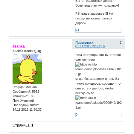
В этот радостный денек
Всем водилам — поздравок!
PS. ваше здоровье !!! Ни
гвоздя ни жезла ! легкой
дороги
+1
Поделиться
2
Teanka
01.11.2012 22:27:16
рыжая бестия)))))
тока не говори, шо ты это все
сам сочинил
м-да, без машинки очень бы
тяжко пришлось, хорошо, что
Откуда:
Москва
она есть и дай Бог, чтобы
Сообщений:
5962
всегда была
Уважение:
+85
Пол:
Женский
Последний визит:
14.11.2015 11:30:37
0
Страница:
1