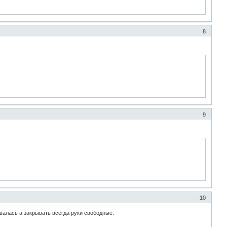
8
9
10
валась а закрывать всегда руки свободные.