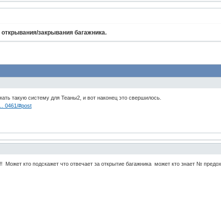
 открывания/закрывания багажника.
мать такую систему для Теаны2, и вот наконец это свершилось.
 … 0461/#post
 Может кто подскажет что отвечает за открытие багажника может кто знает № предох