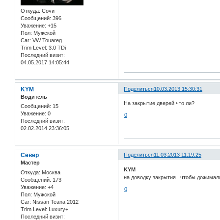
Откуда:
Сочи
Сообщений:
396
Уважение:
+15
Пол:
Мужской
Car:
VW Touareg
Trim Level:
3.0 TDi
Последний визит:
04.05.2017 14:05:44
KYM
Поделиться
10.03.2013 15:30:31
Водитель
На закрытие дверей что ли?
Сообщений:
15
Уважение:
0
0
Последний визит:
02.02.2014 23:36:05
Север
Поделиться
11.03.2013 11:19:25
Мастер
KYM
Откуда:
Москва
на доводку закрытия...чтобы дожимали
Сообщений:
173
Уважение:
+4
0
Пол:
Мужской
Car:
Nissan Teana 2012
Trim Level:
Luxury+
Последний визит: