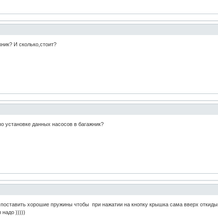
жник? И сколько,стоит?
 по установке данных насосов в багажник?
ве поставить хорошие пружины чтобы при нажатии на кнопку крышка сама вверх откиды
надо )))))