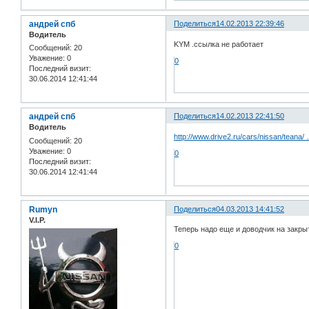
андрей спб
Поделиться
14.02.2013 22:39:46
Водитель
KYM .ссылка не работает
Сообщений:
20
Уважение:
0
0
Последний визит:
30.06.2014 12:41:44
андрей спб
Поделиться
14.02.2013 22:41:50
Водитель
http://www.drive2.ru/cars/nissan/teana/
Сообщений:
20
Уважение:
0
0
Последний визит:
30.06.2014 12:41:44
Rumyn
Поделиться
04.03.2013 14:41:52
V.I.P.
Теперь надо еще и доводчик на закрыт
0