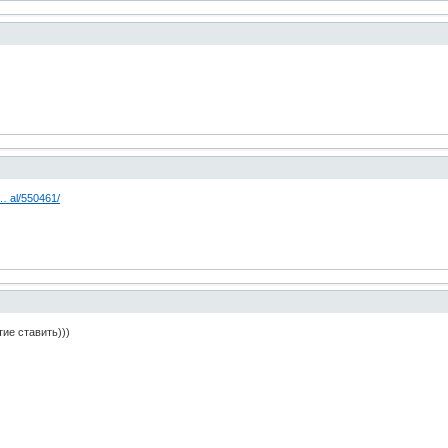
 … al/550461/
ие ставить)))