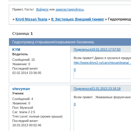
Привет, Гость!
Войдите
или
зарегистрируйтесь
.
»
Клуб Nissan Teana
»
II: Экстерьер, Внешний тюнинг
»
Гидропривод
Страница:
1
Гидропривод открывания/закрывания багажника.
KYM
Поделиться
19.01.2013 17:57:50
Водитель
Всем привет! Давно я грозился приду
Сообщений:
15
http://www.drive2.ru/cars/nissan/teana/
Уважение:
0
Последний визит:
0
02.02.2014 23:36:05
shevyman
Поделиться
21.01.2013 23:18:18
Ученик
Всем привет . Уважаемые форумчане!!
Сообщений:
4
Уважение:
0
0
Пол:
Мужской
Car:
teana 2 2.5
Trim Level:
полная (кроме крыши)
Последний визит:
18.03.2013 00:02:46