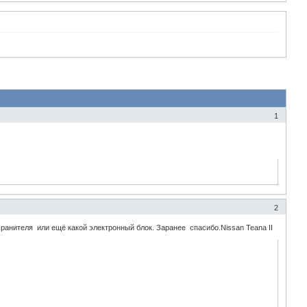
1
2
ранителя или ещё какой электронный блок. Заранее спасибо.Nissan Teana II