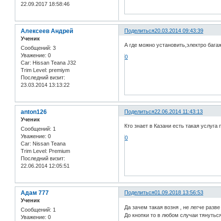
22.09.2017 18:58:46
Алексеев Андрей
Поделиться
20.03.2014 09:43:39
Ученик
А где можно установить,электро бага
Сообщений:
3
Уважение:
0
0
Car:
Hissan Teana J32
Trim Level:
premiym
Последний визит:
23.03.2014 13:13:22
anton126
Поделиться
22.06.2014 11:43:13
Ученик
Кто знает в Казани есть такая услуга
Сообщений:
1
Уважение:
0
0
Car:
Nissan Teana
Trim Level:
Premium
Последний визит:
22.06.2014 12:05:51
Адам 777
Поделиться
01.09.2018 13:56:53
Ученик
Да зачем такая возня , не легче раз
Сообщений:
1
До кнопки то в любом случаи тянуться 
Уважение:
0