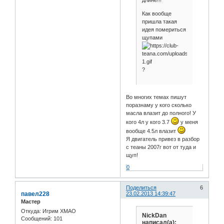
длине!!!
Как вообще
пришла такая
идея помериться
щупами
?
Во многих темах пишут
поразнаму у кого сколько
масла влазит до полного! У
кого 4л у кого 3.7
у меня
вообще 4.5л влазит
Я двигатель привез в разбор
с теаны 2007г вот от туда и
щуп!
0
Поделиться
6
павел228
23.02.2013 14:39:47
Мастер
Откуда:
Игрим ХМАО
NickDan
Сообщений:
101
написал(а):