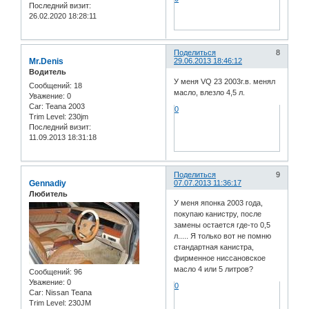
Последний визит:
26.02.2020 18:28:11
Поделиться
8
Mr.Denis
29.06.2013 18:46:12
Водитель
У меня VQ 23 2003г.в. менял
Сообщений:
18
масло, влезло 4,5 л.
Уважение:
0
Car:
Teana 2003
0
Trim Level:
230jm
Последний визит:
11.09.2013 18:31:18
Поделиться
9
Gennadiy
07.07.2013 11:36:17
Любитель
У меня японка 2003 года,
покупаю канистру, после
замены остается где-то 0,5
л..... Я только вот не помню
стандартная канистра,
фирменное ниссановское
масло 4 или 5 литров?
Сообщений:
96
Уважение:
0
0
Car:
Nissan Teana
Trim Level:
230JM