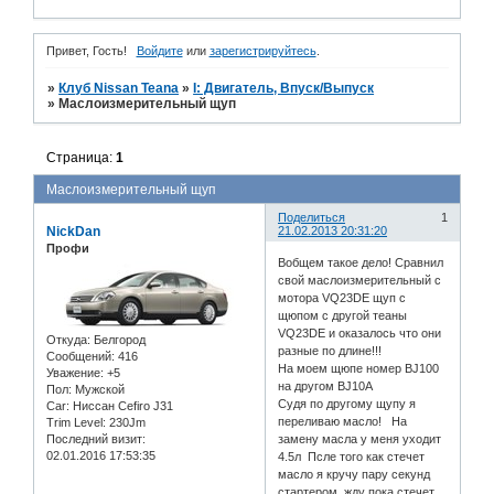
Привет, Гость!
Войдите
или
зарегистрируйтесь
.
»
Клуб Nissan Teana
»
I: Двигатель, Впуск/Выпуск
»
Маслоизмерительный щуп
Страница:
1
Маслоизмерительный щуп
Поделиться
1
NickDan
21.02.2013 20:31:20
Профи
Вобщем такое дело! Сравнил
свой маслоизмерительный с
мотора VQ23DE щуп с
щюпом с другой теаны
VQ23DE и оказалось что они
Откуда:
Белгород
разные по длине!!!
Сообщений:
416
На моем щюпе номер BJ100
Уважение:
+5
на другом BJ10A
Пол:
Мужской
Судя по другому щупу я
Car:
Ниссан Cefiro J31
переливаю масло! На
Trim Level:
230Jm
Последний визит:
замену масла у меня уходит
02.01.2016 17:53:35
4.5л Псле того как стечет
масло я кручу пару секунд
стартером, жду пока стечет