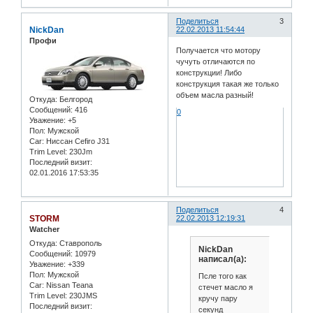
Поделиться
3
NickDan
22.02.2013 11:54:44
Профи
Получается что мотору
чучуть отличаются по
конструкции! Либо
конструкция такая же только
объем масла разный!
Откуда:
Белгород
Сообщений:
416
0
Уважение:
+5
Пол:
Мужской
Car:
Ниссан Cefiro J31
Trim Level:
230Jm
Последний визит:
02.01.2016 17:53:35
Поделиться
4
STORM
22.02.2013 12:19:31
Watcher
Откуда:
Ставрополь
NickDan
Сообщений:
10979
написал(а):
Уважение:
+339
Пол:
Мужской
Псле того как
Car:
Nissan Teana
стечет масло я
Trim Level:
230JMS
кручу пару
Последний визит:
секунд