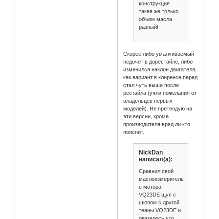
конструкция
такая же только
объем масла
разный!
Скорее либо умалчиваемый
недочет в дорестайле, либо
изменился наклон двигателя,
как вариант в клиренсе перед
стал чуть выше после
рестайла (учли пожелания от
владельцев первых
моделей). Не претендую на
эти версии, кроме
производителя вряд ли кто
пояснит.
NickDan
написал(а):
Сравнил свой
маслоизмерительный
с мотора
VQ23DE щуп с
щюпом с другой
теаны VQ23DE и
оказалось что