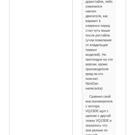
дорестайле, либо
изменился
наклон
двигателя, как
вариант в
клиренсе перед
стал чуть выше
после рестайла
(учли пожелания
от владельцев
первых
моделей). Не
претендую на эти
версии, кроме
производителя
вряд ли кто
пояснит.
NickDan
написал(а):
Сравнил свой
маслоизмерительный
с мотора
VQ23DE щуп с
щюпом с другой
теаны VQ23DE и
оказалось что
они разные по