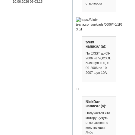
10.06.2026 09:03:15
стартером
tvent
написал(а):
По EXIST до 09-
2006 на VQ23DE
был щуп 100, с
09-2006 по 10-
2007 щуп 10А.
+1
NickDan
написал(а):
Получается что
мотору чучуть
отличаются по
конструкции!
Либо