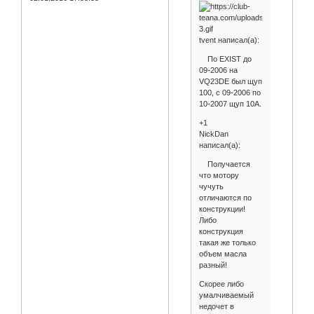
tvent написал(а):
По EXIST до
09-2006 на
VQ23DE был щуп
100, с 09-2006 по
10-2007 щуп 10А.
+1
NickDan
написал(а):
Получается
что мотору
чучуть
отличаются по
конструкции!
Либо
конструкция
такая же только
объем масла
разный!
Скорее либо
умалчиваемый
недочет в