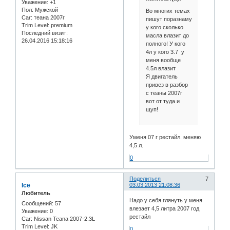
Уважение:
+1
Пол:
Мужской
Во многих темах
Car:
теана 2007г
пишут поразнаму
Trim Level:
premium
у кого сколько
Последний визит:
масла влазит до
26.04.2016 15:18:16
полного! У кого
4л у кого 3.7 у
меня вообще
4.5л влазит
Я двигатель
привез в разбор
с теаны 2007г
вот от туда и
щуп!
Уменя 07 г рестайл. меняю
4,5 л.
0
Поделиться
7
Ice
03.03.2013 21:08:36
Любитель
Надо у себя глянуть у меня
Сообщений:
57
влезает 4,5 литра 2007 год
Уважение:
0
рестайл
Car:
Nissan Teana 2007-2.3L
Trim Level:
JK
0