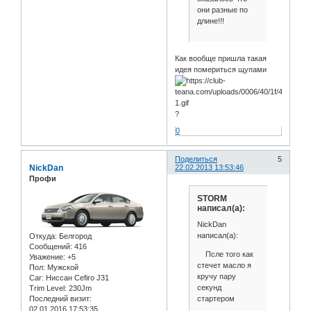
они разные по
длине!!!
Как вообще пришла такая
идея помериться щупами
?
0
Поделиться
5
NickDan
22.02.2013 13:53:46
Профи
STORM
написал(а):
NickDan
написал(а):
Откуда:
Белгород
Сообщений:
416
Псле того как
Уважение:
+5
стечет масло я
Пол:
Мужской
кручу пару
Car:
Ниссан Cefiro J31
секунд
Trim Level:
230Jm
стартером
Последний визит:
02.01.2016 17:53:35