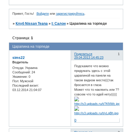
Привет, Гость!
Войдите
или
зарегистрируйтесь
.
»
Клуб Nissan Teana
»
I: Салон
»
Царапина на торпеде
Страница:
1
Царапина на торпеде
Поделиться
1
sims22
29.04.2013 14:45:23
Водитель
Подскажите что можно
Откуда:
Украина
придумать здесь с этой
Сообщений:
24
царапиной на панели на
Уважение:
0
таком видном месте(((так
Пол:
Мужской
бросается в глаза
Последний визит:
Может что то наклеить или ??
03.12.2014 21:04:07
совсем что то идей нету(((((
0