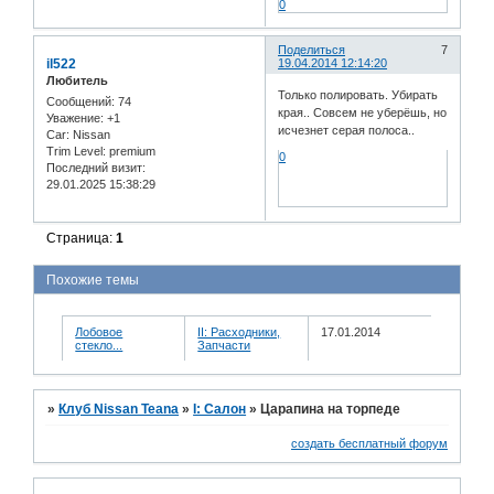
0
Поделиться
7
il522
19.04.2014 12:14:20
Любитель
Только полировать. Убирать
Сообщений:
74
края.. Совсем не уберёшь, но
Уважение:
+1
исчезнет серая полоса..
Car:
Nissan
Trim Level:
premium
0
Последний визит:
29.01.2025 15:38:29
Страница:
1
Похожие темы
Лобовое
II: Расходники,
17.01.2014
стекло...
Запчасти
»
Клуб Nissan Teana
»
I: Салон
»
Царапина на торпеде
создать бесплатный форум