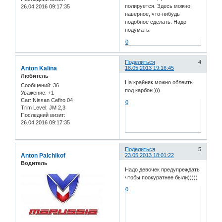
полируется. Здесь можно,
26.04.2016 09:17:35
наверное, что-нибудь
подобное сделать. Надо
подумать.
0
Поделиться
4
Anton Kalina
18.05.2013 19:16:45
Любитель
На крайняк можно облеить
Сообщений:
36
под карбон )))
Уважение:
+1
Car:
Nissan Cefiro 04
0
Trim Level:
JM 2,3
Последний визит:
26.04.2016 09:17:35
Поделиться
5
Anton Palchikof
23.05.2013 18:01:22
Водитель
Надо девочек предупреждать
чтобы поокуратнее были)))))
0