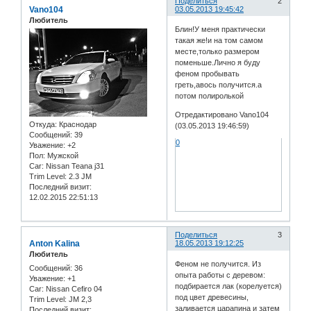
Поделиться
2
Vano104
03.05.2013 19:45:42
Любитель
Блин!У меня практически
такая же!и на том самом
месте,только размером
поменьше.Лично я буду
феном пробывать
греть,авось получится.а
потом полиролькой
Отредактировано Vano104
Откуда:
Краснодар
(03.05.2013 19:46:59)
Сообщений:
39
0
Уважение:
+2
Пол:
Мужской
Car:
Nissan Teana j31
Trim Level:
2.3 JM
Последний визит:
12.02.2015 22:51:13
Поделиться
3
Anton Kalina
18.05.2013 19:12:25
Любитель
Феном не получится. Из
Сообщений:
36
опыта работы с деревом:
Уважение:
+1
подбирается лак (корелуется)
Car:
Nissan Cefiro 04
под цвет древесины,
Trim Level:
JM 2,3
заливается царапина и затем
Последний визит: