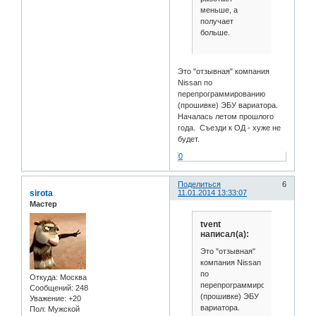
меньше, а
получает
больше.
Это "отзывная" компания
Nissan по
перепрограммированию
(прошивке) ЭБУ вариатора.
Началась летом прошлого
года. Съезди к ОД - хуже не
будет.
0
Поделиться
6
sirota
11.01.2014 13:33:07
Мастер
tvent
написал(а):
Это "отзывная"
компания Nissan
по
Откуда:
Москва
перепрограммированию
Сообщений:
248
(прошивке) ЭБУ
Уважение:
+20
вариатора.
Пол:
Мужской