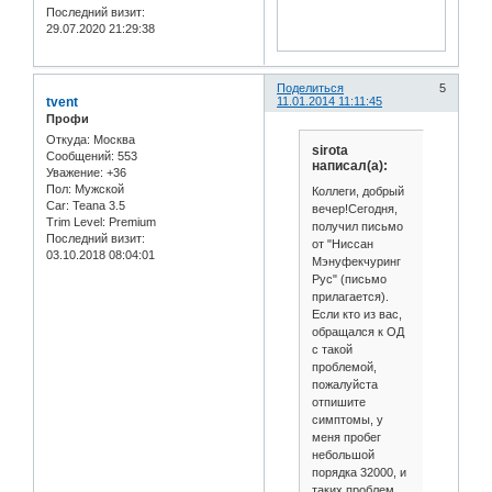
Последний визит:
29.07.2020 21:29:38
Поделиться
5
tvent
11.01.2014 11:11:45
Профи
Откуда:
Москва
sirota
Сообщений:
553
написал(а):
Уважение:
+36
Пол:
Мужской
Коллеги, добрый
Car:
Teana 3.5
вечер!Сегодня,
Trim Level:
Premium
получил письмо
Последний визит:
от "Ниссан
03.10.2018 08:04:01
Мэнуфекчуринг
Рус" (письмо
прилагается).
Если кто из вас,
обращался к ОД
с такой
проблемой,
пожалуйста
отпишите
симптомы, у
меня пробег
небольшой
порядка 32000, и
таких проблем