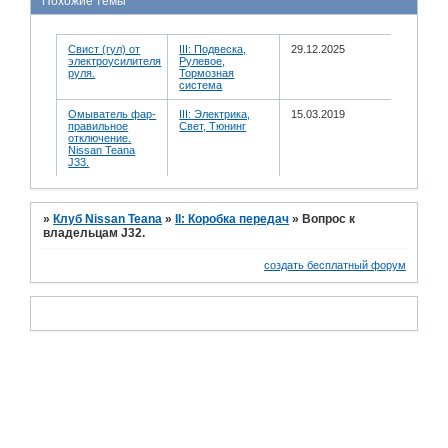
Похожие темы
Свист (гул) от
III: Подвеска,
29.12.2025
электроусилителя
Рулевое,
руля.
Тормозная
система
Омыватель фар-
III: Электрика,
15.03.2019
правильное
Свет, Тюнинг
отключение.
Nissan Teana
J33.
»
Клуб Nissan Teana
»
II: Коробка передач
»
Вопрос к
владельцам J32.
создать бесплатный форум