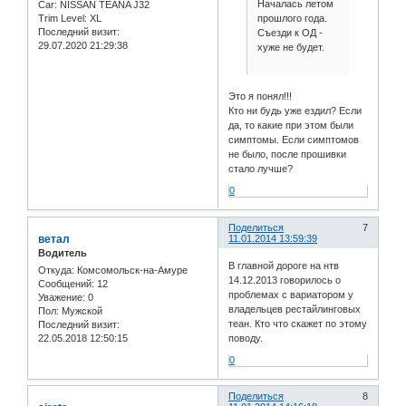
Началась летом
Car:
NISSAN TEANA J32
прошлого года.
Trim Level:
XL
Последний визит:
Съезди к ОД -
29.07.2020 21:29:38
хуже не будет.
Это я понял!!!
Кто ни будь уже ездил? Если
да, то какие при этом были
симптомы. Если симптомов
не было, после прошивки
стало лучше?
0
Поделиться
7
ветал
11.01.2014 13:59:39
Водитель
В главной дороге на нтв
Откуда:
Комсомольск-на-Амуре
14.12.2013 говорилось о
Сообщений:
12
проблемах с вариатором у
Уважение:
0
владельцев рестайлинговых
Пол:
Мужской
теан. Кто что скажет по этому
Последний визит:
поводу.
22.05.2018 12:50:15
0
Поделиться
8