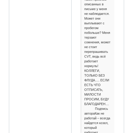
описанных в
письме у меня
не наблюдается.
Может они
выплывают с
пробегом
побольше? Меня
терзают
сомнения, может
не стоит
перепрашивать
CVT, ведь всё
работает
нормуль!
КОЛЛЕГИ,
ТОЛЬКО БЕЗ
ФЛУДА..... ЕСЛИ
ЕСТЬ ЧТО
ОТПИСАТЬ,
МИЛОСТИ
ПРОСИМ, БУДУ
БЛАГОДАРЕН....
Подпись
автораКак не
работай – всегда
найдется козел,
который
работает