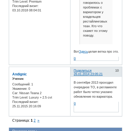
Trim Level:
Premium
говорилось о
Последний визит:
проблемах с
03.10.2018 08:04:01
вариатором у
владельцев
рестайлинговых
теан. Кто что
скажет по этому
поводу.
Вот
Здесь
целая ветка про это.
0
Поделиться
10
Andignic
26.01.2014 23:05:21
Ученик
В сентябре 2013 проходил
Сообщений:
1
очередное ТО, в регламенте
Уважение:
0
работ было четко указано
Car:
Nissan Teana 2
обновление по вариатора.
Trim Level:
Luxury + 2.5 cvt
Последний визит:
0
25.11.2015 20:16:09
Страница:
1
2
»