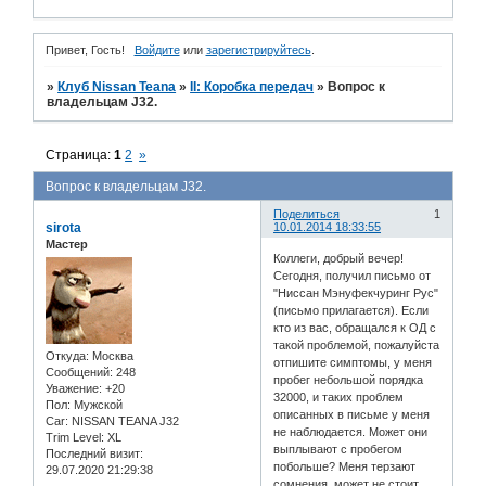
Привет, Гость!
Войдите
или
зарегистрируйтесь
.
»
Клуб Nissan Teana
»
II: Коробка передач
»
Вопрос к
владельцам J32.
Страница:
1
2
»
Вопрос к владельцам J32.
Поделиться
1
sirota
10.01.2014 18:33:55
Мастер
Коллеги, добрый вечер!
Сегодня, получил письмо от
"Ниссан Мэнуфекчуринг Рус"
(письмо прилагается). Если
кто из вас, обращался к ОД с
такой проблемой, пожалуйста
Откуда:
Москва
отпишите симптомы, у меня
Сообщений:
248
пробег небольшой порядка
Уважение:
+20
32000, и таких проблем
Пол:
Мужской
описанных в письме у меня
Car:
NISSAN TEANA J32
не наблюдается. Может они
Trim Level:
XL
выплывают с пробегом
Последний визит:
побольше? Меня терзают
29.07.2020 21:29:38
сомнения, может не стоит