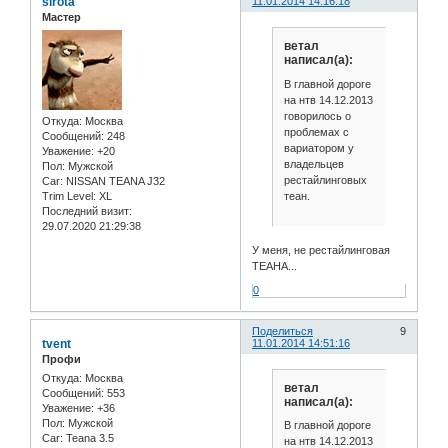
sirota
11.01.2014 14:16:18
Мастер
ветал
написал(а):
В главной дороге
на нтв 14.12.2013
говорилось о
Откуда:
Москва
проблемах с
Сообщений:
248
вариатором у
Уважение:
+20
владельцев
Пол:
Мужской
рестайлинговых
Car:
NISSAN TEANA J32
теан.
Trim Level:
XL
Последний визит:
29.07.2020 21:29:38
У меня, не рестайлинговая
ТЕАНА...
0
Поделиться
9
tvent
11.01.2014 14:51:16
Профи
Откуда:
Москва
ветал
Сообщений:
553
написал(а):
Уважение:
+36
Пол:
Мужской
В главной дороге
Car:
Teana 3.5
на нтв 14.12.2013