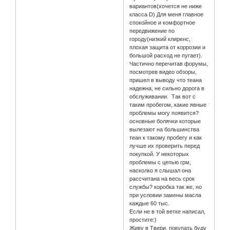
вариантов(хочется не ниже
класса D) Для меня главное
спокойное и комфортное
передвижение по
городу(низкий клиренс,
плохая защита от коррозии и
большой расход не пугает).
Частично перечитав форумы,
посмотрев видео обзоры,
пришел в выводу что теана
надежна, не сильно дорога в
обслуживании. Так вот с
таким пробегом, какие явные
проблемы могу появится?
основные болячки которые
вылезают на большинства
теан к такому пробегу и как
лучше их проверить перед
покупкой. У некоторых
проблемы с цепью грм,
насколко я слышал она
рассчитана на весь срок
службы? коробка так же, но
при условии замены масла
каждые 60 тыс.
Если не в той ветке написал,
простите:)
Живу в Твери, покупать буду