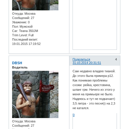
Откуда:
Москва
Сообщений:
27
Уважение:
0
Пол:
Мужской
Car:
Teana 350JM
Trim Level:
Full
Последний визит:
19.01.2015 17:19:52
Поделиться
4
DBSH
31.03.2014 20:31:51
Водитель
Сам недавно владею тианой.
До этого была примера р12.
Как понимаю проблемы
схожи: рейка, крестовина,
шланг грм. Ничего из этого у
меня на примьере не было.
Надеюсь и тут не подкачает)
3,5 литра - это песня)) на 2,3
не катался.
0
Откуда:
Москва
Сообщений:
27