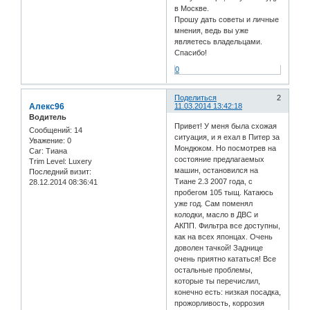
в Москве.
Прошу дать советы и личные
мнения, ведь вы уже
являетесь владельцами.
Спасибо!
0
Поделиться
2
Алекс96
11.03.2014 13:42:18
Водитель
Привет! У меня была схожая
Сообщений:
14
ситуация, и я ехал в Питер за
Уважение:
0
Мондюком. Но посмотрев на
Car:
Тиана
состояние предлагаемых
Trim Level:
Luxery
машин, остановился на
Последний визит:
Тиане 2.3 2007 года, с
28.12.2014 08:36:41
пробегом 105 тыщ. Катаюсь
уже год. Сам поменял
колодки, масло в ДВС и
АКПП. Фильтра все доступны,
как на всех японцах. Очень
доволен тачкой! Заднице
очень приятно кататься! Все
остальные проблемы,
которые ты перечислил,
конечно есть: низкая посадка,
прожорливость, коррозия