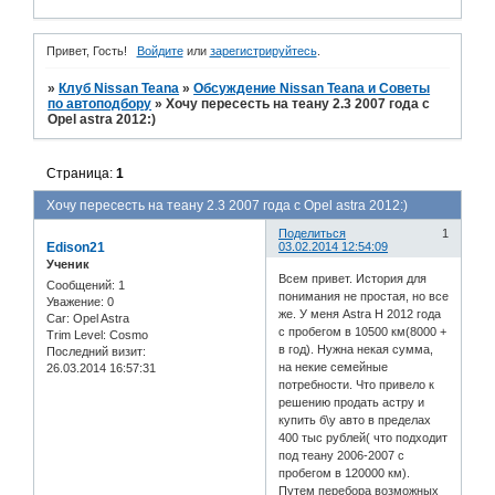
Привет, Гость!
Войдите
или
зарегистрируйтесь
.
»
Клуб Nissan Teana
»
Обсуждение Nissan Teana и Советы
по автоподбору
»
Хочу пересесть на теану 2.3 2007 года с
Opel astra 2012:)
Страница:
1
Хочу пересесть на теану 2.3 2007 года с Opel astra 2012:)
Поделиться
1
Edison21
03.02.2014 12:54:09
Ученик
Всем привет. История для
Сообщений:
1
понимания не простая, но все
Уважение:
0
же. У меня Astra H 2012 года
Car:
Opel Astra
с пробегом в 10500 км(8000 +
Trim Level:
Cosmo
в год). Нужна некая сумма,
Последний визит:
на некие семейные
26.03.2014 16:57:31
потребности. Что привело к
решению продать астру и
купить б\у авто в пределах
400 тыс рублей( что подходит
под теану 2006-2007 с
пробегом в 120000 км).
Путем перебора возможных