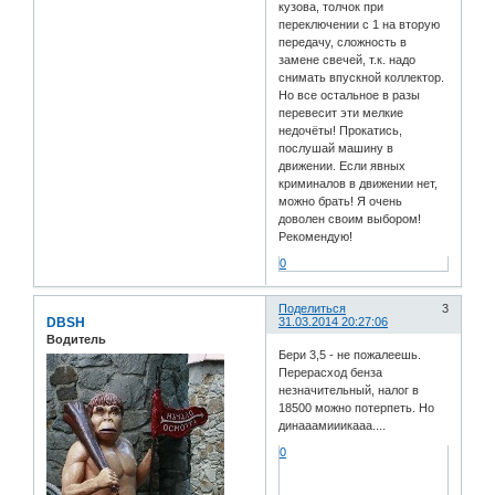
кузова, толчок при
переключении с 1 на вторую
передачу, сложность в
замене свечей, т.к. надо
снимать впускной коллектор.
Но все остальное в разы
перевесит эти мелкие
недочёты! Прокатись,
послушай машину в
движении. Если явных
криминалов в движении нет,
можно брать! Я очень
доволен своим выбором!
Рекомендую!
0
Поделиться
3
DBSH
31.03.2014 20:27:06
Водитель
Бери 3,5 - не пожалеешь.
Перерасход бенза
незначительный, налог в
18500 можно потерпеть. Но
динааамииикааа....
0