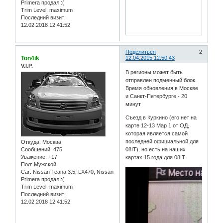
Primera продал :(
Trim Level:
maximum
Последний визит:
12.02.2018 12:41:52
Поделиться
2
Ton4ik
12.04.2015 12:50:43
V.I.P.
В регионы может быть
отправлен подменный блок.
Время обновления в Москве
и Санкт-Петербурге - 20
минут
Съезд в Куркино (его нет на
карте 12-13 Map 1 от ОД,
которая является самой
последней официальной для
Откуда:
Москва
Сообщений:
475
08IT), но есть на наших
Уважение:
+17
картах 15 года для 08IT
Пол:
Мужской
Car:
Nissan Teana 3.5, LX470, Nissan
Primera продал :(
Trim Level:
maximum
Последний визит:
12.02.2018 12:41:52