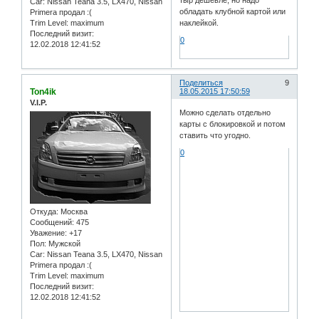
тыр дешевле, но надо
Car:
Nissan Teana 3.5, LX470, Nissan
обладать клубной картой или
Primera продал :(
Trim Level:
maximum
наклейкой.
Последний визит:
0
12.02.2018 12:41:52
Поделиться
9
Ton4ik
18.05.2015 17:50:59
V.I.P.
Можно сделать отдельно
карты с блокировкой и потом
ставить что угодно.
0
Откуда:
Москва
Сообщений:
475
Уважение:
+17
Пол:
Мужской
Car:
Nissan Teana 3.5, LX470, Nissan
Primera продал :(
Trim Level:
maximum
Последний визит:
12.02.2018 12:41:52