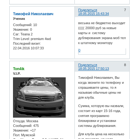
Поделиться
7
Тимофей Николаевич
18.05.2015 15:43:34
Ученик
весьма не бюджетно выходит
Сообщений:
10
((((( 20000 руб за новые
Уважение:
0
карты и систему
Car:
Teana 2
дублирования экрана моб тел
Trim Level:
premium 4wd
к штатному монитору
Последний визит:
22.04.2016 10:07:33
0
Поделиться
8
Ton4ik
18.05.2015 17:50:13
V.I.P.
Тимофей Николаевич, Вы
когда звоните по телефону и
спрашиваете цены, то я
называю обычные цены не
для клуба.
Сумма, которую вы назвали,
состоит из карт 15-16 года,
снятия программно
блокировки и установки
Откуда:
Москва
Сообщений:
475
системы дублирования.
Уважение:
+17
Для клуба цена на несколько
Пол:
Мужской