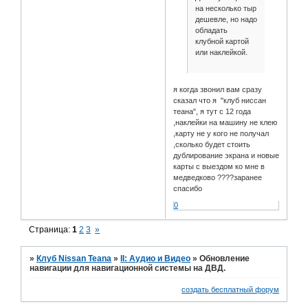
на несколько тыр
дешевле, но надо
обладать
клубной картой
или наклейкой.
я когда звонил вам сразу
сказал что я "клуб ниссан
теана", я тут с 12 года
,наклейки на машину не клею
,карту не у кого не получал
,сколько будет стоить
дублирование экрана и новые
карты с выездом ко мне в
медведково ????заранее
спасибо
0
Страница:
1
2
3
»
»
Клуб Nissan Teana
»
II: Аудио и Bидео
»
Обновление
навигации для навигационной системы на ДВД.
создать бесплатный форум