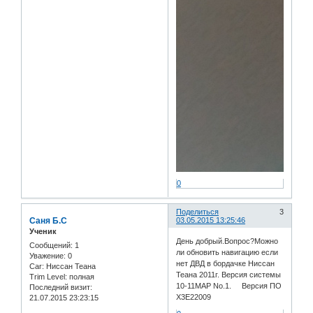
0
Поделиться
3
Саня Б.С
03.05.2015 13:25:46
Ученик
День добрый.Вопрос?Можно
Сообщений:
1
ли обновить навигацию если
Уважение:
0
нет ДВД в бордачке Ниссан
Car:
Ниссан Теана
Теана 2011г. Версия системы
Trim Level:
полная
10-11MAP No.1. Версия ПО
Последний визит:
X3E22009
21.07.2015 23:23:15