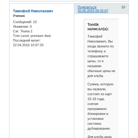
Поделиться
10
Тимофей Николаевич
20.05.2015 09:32:07
Ученик
Сообщений:
10
Ton4ik
Уважение:
0
написал(а):
Car:
Teana 2
Trim Level:
premium 4wd
Тимофей
Последний визит:
Николаевич, Вы
22.04.2016 10:07:33
когда звоните по
телефону и
спрашиваете
цены, то я
называю
обычные цены не
для клуба.
Сумма, которую
вы назвали,
состоит из карт
15-16 года,
снятия
программно
блокировки и
установки
системы
дублирования.
Для клуба цена