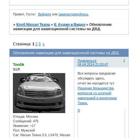
Привет, Гость!
Войдите
или
зарегистрируйтесь
.
»
Клуб Nissan Teana
»
II: Аудио и Bидео
»
Обновление
навигации для навигационной системы на ДВД.
Страница:
1
2
3
»
Обновление навигации для навигационной системы на ДВД.
Поделиться
1
Ton4ik
04.04.2014 21:03:47
V.I.P.
Все вопросы предлагаю
обсуждать здесь,
отчет же находится тут
Решение большинства
вопросов со штатной
навигацией и монитором
Теана.
0
Откуда:
Москва
Сообщений:
475
Уважение:
+17
Пол:
Мужской
Car:
Nissan Teana 3.5, LX470, Nissan