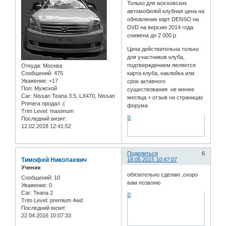
Только для московских
автомобилей клубная цена на
обновление карт DENSO на
DVD на версию 2014 года
снижена до 2 000 р
Цена действительна только
для участников клуба,
подтверждением является
Откуда:
Москва
Сообщений:
475
карта клуба, наклейка или
Уважение:
+17
срок активного
Пол:
Мужской
существования не менее
Car:
Nissan Teana 3.5, LX470, Nissan
месяца + отзыв на страницах
Primera продал :(
форума
Trim Level:
maximum
0
Последний визит:
12.02.2018 12:41:52
Поделиться
6
Тимофей Николаевич
18.05.2015 10:47:07
Ученик
обязательно сделаю ,скоро
Сообщений:
10
вам позвоню
Уважение:
0
Car:
Teana 2
0
Trim Level:
premium 4wd
Последний визит:
22.04.2016 10:07:33