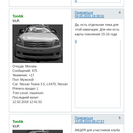
0
Поделиться
4
Ton4ik
04.05.2015 19:38:01
V.I.P.
Да, есть отдельная тема для
этой навигации. Для нее есть
карты поколения 15-16 года
0
Откуда:
Москва
Сообщений:
475
Уважение:
+17
Пол:
Мужской
Car:
Nissan Teana 3.5, LX470, Nissan
Primera продал :(
Trim Level:
maximum
Последний визит:
12.02.2018 12:41:52
Поделиться
5
Ton4ik
13.05.2015 09:27:57
V.I.P.
АКЦИЯ для участников клуба.