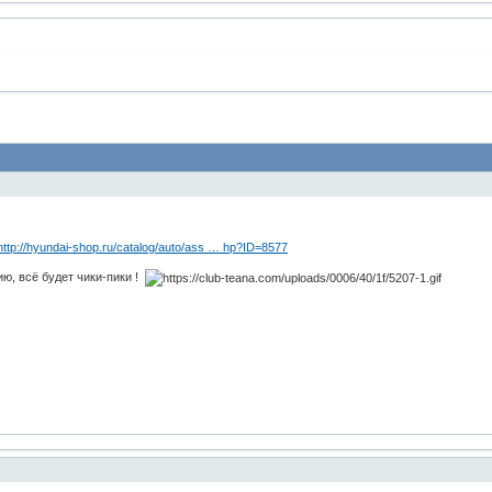
http://hyundai-shop.ru/catalog/auto/ass … hp?ID=8577
ию, всё будет чики-пики !