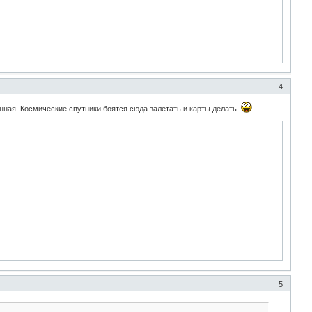
4
анная. Космические спутники боятся сюда залетать и карты делать
5