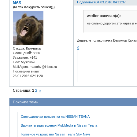
MAX
Поделиться
04.03.2010 04:11:37
Да так покурить зашел)))
wedfor написал(а):
не сильно дорогой это карта и 
Дешевле только пачка Беломор Кана
0
Откуда:
Камчатка
Сообщений:
8560
Уважение:
+141
Пол:
Мужской
Mail Agent:
maxchv@inbox.ru
Последний визит:
26.01.2016 02:11:20
Страница:
1
2
»
Похожие темы
Светодиодная подсветка на NISSAN TEANA
Варианты размещения MultiMedia в Nissan Teana
Головное устройство Nissan Teana Sky Navi