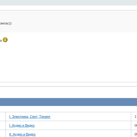
компас))
ла
I: Электрика, Свет, Тюнинг
1
I: Аудио и Bидео
0
II: Аудио и Bидео
0