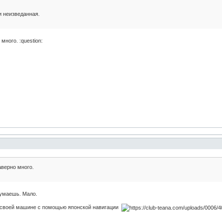
и неизведанная.
много. :question:
аверно много.
думаешь. Мало.
а своей машине с помощью японской навигации