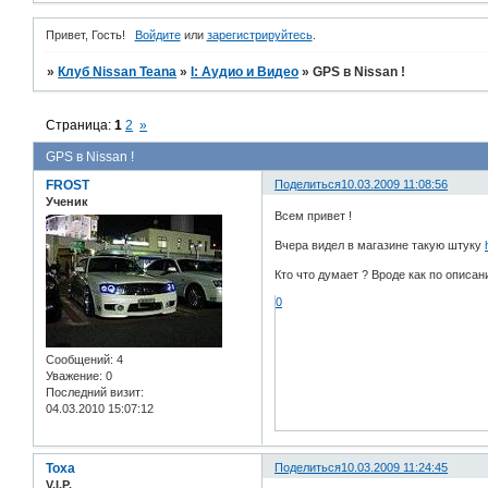
Привет, Гость!
Войдите
или
зарегистрируйтесь
.
»
Клуб Nissan Teana
»
I: Аудио и Bидео
»
GPS в Nissan !
Страница:
1
2
»
GPS в Nissan !
FROST
Поделиться
10.03.2009 11:08:56
Ученик
Всем привет !
Вчера видел в магазине такую штуку
Кто что думает ? Вроде как по описан
0
Сообщений:
4
Уважение:
0
Последний визит:
04.03.2010 15:07:12
Toxa
Поделиться
10.03.2009 11:24:45
V.I.P.