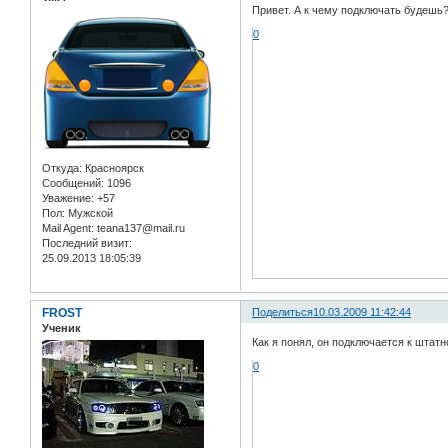
Привет. А к чему подключать будешь?
0
Откуда:
Красноярск
Сообщений:
1096
Уважение:
+57
Пол:
Мужской
Mail Agent:
teana137@mail.ru
Последний визит:
25.09.2013 18:05:39
FROST
Поделиться
10.03.2009 11:42:44
Ученик
Как я понял, он подключается к штатн
0