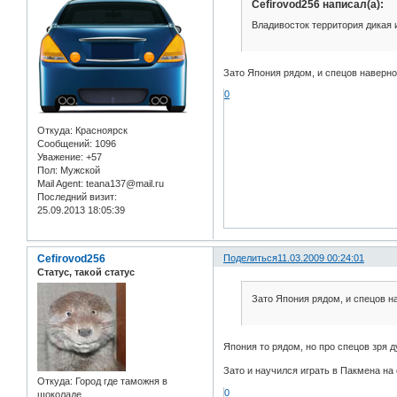
Cefirovod256 написал(а):
Владивосток территория дикая 
Зато Япония рядом, и спецов наверно 
0
Откуда:
Красноярск
Сообщений:
1096
Уважение:
+57
Пол:
Мужской
Mail Agent:
teana137@mail.ru
Последний визит:
25.09.2013 18:05:39
Cefirovod256
Поделиться
11.03.2009 00:24:01
Статус, такой статус
Зато Япония рядом, и спецов н
Япония то рядом, но про спецов зря 
Зато и научился играть в Пакмена н
Откуда:
Город где таможня в
0
шоколаде