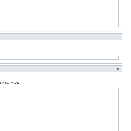
7
8
е и получше.