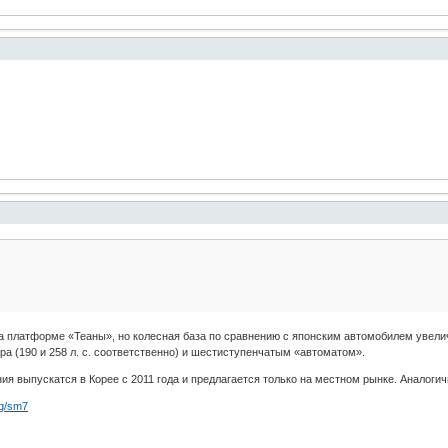
а платформе «Теаны», но колесная база по сравнению с японским автомобилем увелич
тра (190 и 258 л. с. соответственно) и шестиступенчатым «автоматом».
ия выпускатся в Корее с 2011 года и предлагается только на местном рынке. Аналоги
ng/sm7