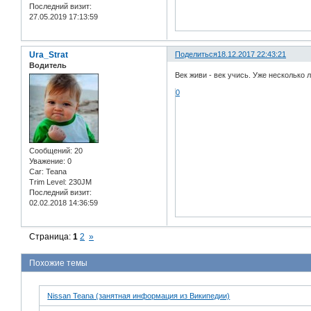
Последний визит:
27.05.2019 17:13:59
Ura_Strat
Поделиться
18.12.2017 22:43:21
Водитель
Век живи - век учись. Уже несколько 
0
Сообщений:
20
Уважение:
0
Car:
Teana
Trim Level:
230JM
Последний визит:
02.02.2018 14:36:59
Страница:
1
2
»
Похожие темы
Nissan Teana (занятная информация из Википедии)