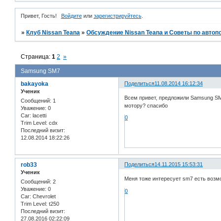
Привет, Гость!
Войдите
или
зарегистрируйтесь
.
»
Клуб Nissan Teana
»
Обсуждение Nissan Teana и Советы по автоп
Страница:
1
2
»
Samsung SM7
bakayoka
Поделиться
11.08.2014 16:12:34
Ученик
Всем привет, предложили Samsung SM7
Сообщений:
1
мотору? спасибо
Уважение:
0
Car:
lacetti
0
Trim Level:
cdx
Последний визит:
12.08.2014 18:22:26
rob33
Поделиться
14.11.2015 15:53:31
Ученик
Меня тоже интересует sm7 есть возм
Сообщений:
2
Уважение:
0
0
Car:
Chevrolet
Trim Level:
t250
Последний визит:
27.08.2016 02:22:09