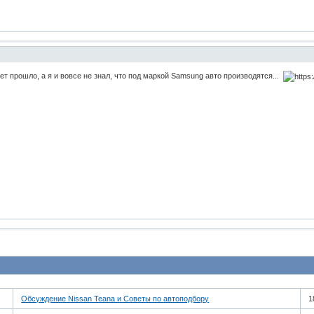
лет прошло, а я и вовсе не знал, что под маркой Samsung авто производятся...
Обсуждение Nissan Teana и Советы по автоподбору
1