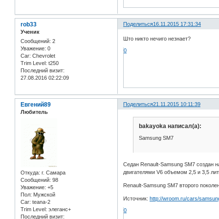
rob33
Поделиться
16.11.2015 17:31:34
Ученик
Што никто нечиго незнает?
Сообщений:
2
Уважение:
0
0
Car:
Chevrolet
Trim Level:
t250
Последний визит:
27.08.2016 02:22:09
Евгений89
Поделиться
21.11.2015 10:11:39
Любитель
bakayoka написал(а):
Samsung SM7
Седан Renault-Samsung SM7 создан н
двигателями V6 объемом 2,5 и 3,5 ли
Откуда:
г. Самара
Сообщений:
98
Renault-Samsung SM7 второго поколен
Уважение:
+5
Пол:
Мужской
Источник:
http://wroom.ru/cars/samsu
Car:
teana-2
Trim Level:
элеганс+
0
Последний визит: