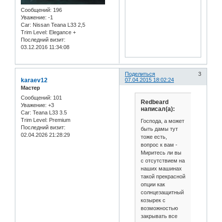
Сообщений:
196
Уважение:
-1
Car:
Nissan Teana L33 2,5
Trim Level:
Elegance +
Последний визит:
03.12.2016 11:34:08
Поделиться
3
karaev12
07.04.2015 18:02:24
Мастер
Сообщений:
101
Redbeard
Уважение:
+3
написал(а):
Car:
Teana L33 3.5
Trim Level:
Premium
Господа, а может
Последний визит:
быть дамы тут
02.04.2026 21:28:29
тоже есть,
вопрос к вам -
Миритесь ли вы
с отсутствием на
наших машинах
такой прекрасной
опции как
солнцезащитный
козырек с
возможностью
закрывать все