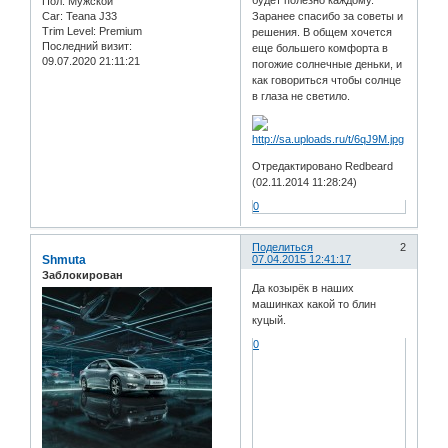
будет полезно каждому.
Пол:
Мужской
Car:
Teana J33
Заранее спасибо за советы и
Trim Level:
Premium
решения. В общем хочется
Последний визит:
еще большего комфорта в
09.07.2020 21:11:21
погожие солнечные деньки, и
как говориться чтобы солнце
в глаза не светило.
Отредактировано Redbeard
(02.11.2014 11:28:24)
0
Поделиться
2
Shmuta
07.04.2015 12:41:17
Заблокирован
Да козырёк в наших
машинках какой то блин
куцый.
0