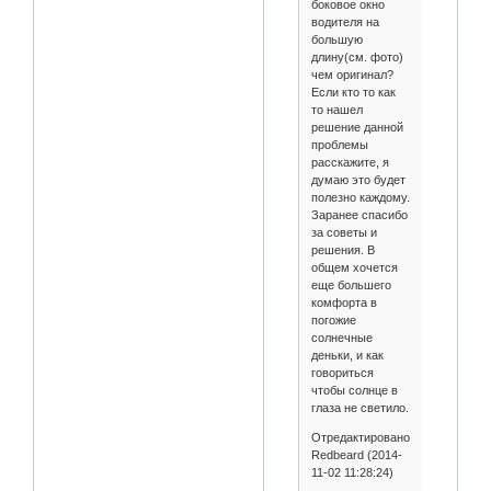
боковое окно
водителя на
большую
длину(см. фото)
чем оригинал?
Если кто то как
то нашел
решение данной
проблемы
расскажите, я
думаю это будет
полезно каждому.
Заранее спасибо
за советы и
решения. В
общем хочется
еще большего
комфорта в
погожие
солнечные
деньки, и как
говориться
чтобы солнце в
глаза не светило.
Отредактировано
Redbeard (2014-
11-02 11:28:24)