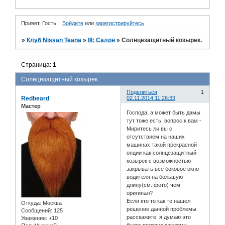
Привет, Гость!
Войдите
или
зарегистрируйтесь
.
»
Клуб Nissan Teana
»
III: Салон
»
Солнцезащитный козырек.
Страница:
1
Солнцезащитный козырек.
Поделиться
1
Redbeard
02.11.2014 11:26:33
Мастер
Господа, а может быть дамы
тут тоже есть, вопрос к вам -
Миритесь ли вы с
отсутствием на наших
машинах такой прекрасной
опции как солнцезащитный
козырек с возможностью
закрывать все боковое окно
водителя на большую
длину(см. фото) чем
оригинал?
Если кто то как то нашел
Откуда:
Москва
решение данной проблемы
Сообщений:
125
расскажите, я думаю это
Уважение:
+10