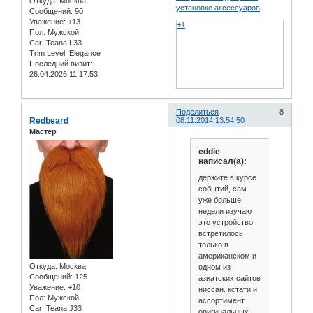
Откуда:
Москва
установке аксессуаров
Сообщений:
90
Уважение:
+13
+1
Пол:
Мужской
Car:
Teana L33
Trim Level:
Elegance
Последний визит:
26.04.2026 11:17:53
Поделиться
8
Redbeard
08.11.2014 13:54:50
Мастер
eddie
написал(а):
держите в курсе
событий, сам
уже больше
недели изучаю
это устройство.
встретилось
только в
американском и
Откуда:
Москва
одном из
Сообщений:
125
азиатских сайтов
Уважение:
+10
ниссан. кстати и
Пол:
Мужской
ассортимент
Car:
Teana J33
оригинальных