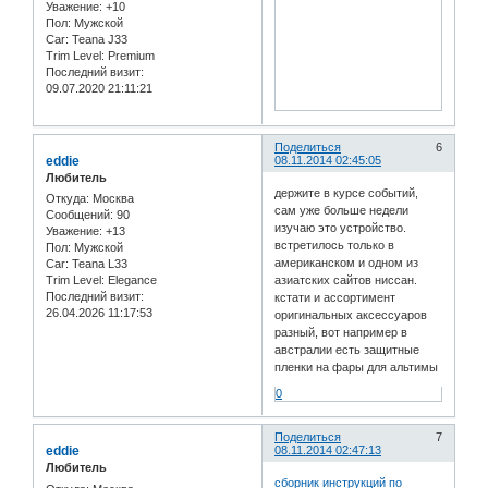
Уважение:
+10
Пол:
Мужской
Car:
Teana J33
Trim Level:
Premium
Последний визит:
09.07.2020 21:11:21
Поделиться
6
eddie
08.11.2014 02:45:05
Любитель
держите в курсе событий,
Откуда:
Москва
сам уже больше недели
Сообщений:
90
изучаю это устройство.
Уважение:
+13
встретилось только в
Пол:
Мужской
американском и одном из
Car:
Teana L33
азиатских сайтов ниссан.
Trim Level:
Elegance
Последний визит:
кстати и ассортимент
26.04.2026 11:17:53
оригинальных аксессуаров
разный, вот например в
австралии есть защитные
пленки на фары для альтимы
0
Поделиться
7
eddie
08.11.2014 02:47:13
Любитель
сборник инструкций по