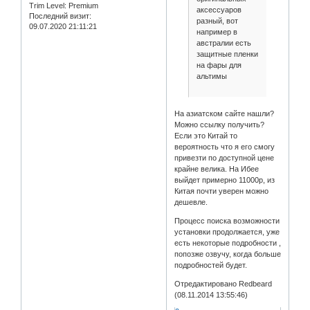
Trim Level:
Premium
аксессуаров
Последний визит:
разный, вот
09.07.2020 21:11:21
например в
австралии есть
защитные пленки
на фары для
альтимы
На азиатском сайте нашли?
Можно ссылку получить?
Если это Китай то
вероятность что я его смогу
привезти по доступной цене
крайне велика. На Ибее
выйдет примерно 11000р, из
Китая почти уверен можно
дешевле.
Процесс поиска возможности
установки продолжается, уже
есть некоторые подробности ,
попозже озвучу, когда больше
подробностей будет.
Отредактировано Redbeard
(08.11.2014 13:55:46)