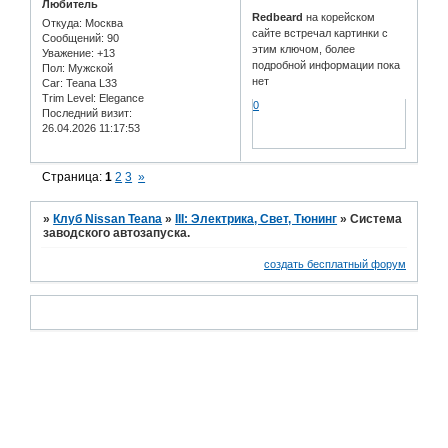
Любитель
Redbeard
на корейском
Откуда:
Москва
сайте встречал картинки с
Сообщений:
90
этим ключом, более
Уважение:
+13
подробной информации пока
Пол:
Мужской
нет
Car:
Teana L33
Trim Level:
Elegance
0
Последний визит:
26.04.2026 11:17:53
Страница:
1
2
3
»
»
Клуб Nissan Teana
»
III: Электрика, Свет, Тюнинг
»
Система
заводского автозапуска.
создать бесплатный форум