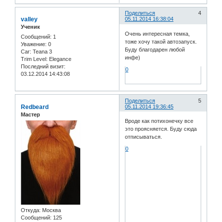
Поделиться
4
valley
05.11.2014 16:38:04
Ученик
Очень интересная темка,
Сообщений:
1
тоже хочу такой автозапуск.
Уважение:
0
Буду благодарен любой
Car:
Teana 3
инфе)
Trim Level:
Elegance
Последний визит:
0
03.12.2014 14:43:08
Поделиться
5
Redbeard
05.11.2014 19:36:45
Мастер
Вроде как потихонечку все
это проясняется. Буду сюда
отписываться.
0
Откуда:
Москва
Сообщений:
125