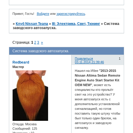
Привет, Гость!
Войдите
или
зарегистрируйтесь
.
»
Клуб Nissan Teana
»
III: Электрика, Свет, Тюнинг
»
Система
заводского автозапуска.
Страница:
1
2
3
»
Система заводского автозапуска.
Поделиться
1
Redbeard
03.11.2014 21:39:46
Мастер
Нашел на Ибее
"2013-2015
Nissan Altima Sedan Remote
Engine Auto Start Starter Kit
OEM NEW"
, может есть
специалисты кто прольёт
свет на это устройство? У
меня автозапуск есть с
дополнительно установленой
сигнализацией, но готов
поставить такую штуку чтобы
был только один брелок, на
автозапуск и заводскую
Откуда:
Москва
сигналку.
Сообщений:
125
Уважение:
+10