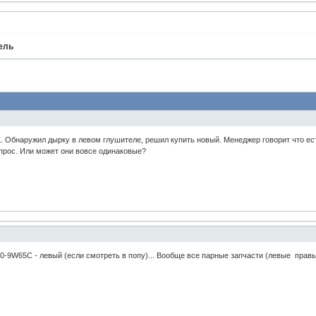
ель
. Обнаружил дырку в левом глушителе, решил купить новый. Менеджер говорит что ес
опрос. Или может они вовсе одинаковые?
0-9W65C - левый (если смотреть в попу)... Вообще все парные запчасти (левые правы