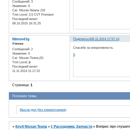
Сообщений:
3
Уважение:
0
Car:
Nissan Neana J32
Trim Level:
3.5 CVT Premium
Последний визит:
08.10.2015 16:31:25
filimon43g
Поделиться
06.11.2014 17:57:14
Ученик
Спасибо за оперативность.
Сообщений:
2
Уважение:
0
0
Car:
Nissan Teana j31
Trim Level:
jk
Последний визит:
11.11.2014 11:17:22
Страница:
1
Похожие темы
Мысли дня (без комментариев)
»
Клуб Nissan Teana
»
I: Расходники, Запчасти
»
Вопрос про глушит