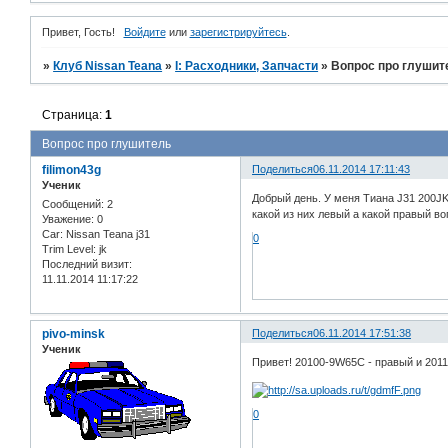
Привет, Гость!
Войдите
или
зарегистрируйтесь
.
»
Клуб Nissan Teana
»
I: Расходники, Запчасти
»
Вопрос про глушит
Страница:
1
Вопрос про глушитель
filimon43g
Поделиться
06.11.2014 17:11:43
Ученик
Добрый день. У меня Тиана J31 200JK
Сообщений:
2
какой из них левый а какой правый в
Уважение:
0
Car:
Nissan Teana j31
0
Trim Level:
jk
Последний визит:
11.11.2014 11:17:22
pivo-minsk
Поделиться
06.11.2014 17:51:38
Ученик
Привет! 20100-9W65C - правый и 2011
0