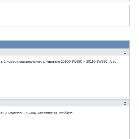
1
ть 2 номера оригинального глушителя 20100-9W65C и 20110-9W65C. А вот
2
е) определяют по ходу движения автомобиля...