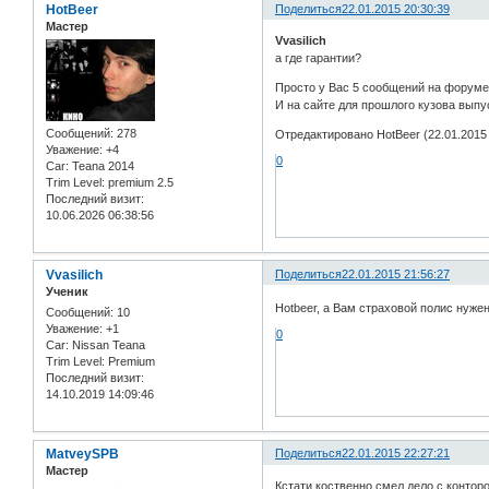
HotBeer
Поделиться
22.01.2015 20:30:39
Мастер
Vvasilich
а где гарантии?
Просто у Вас 5 сообщений на форуме
И на сайте для прошлого кузова выпус
Сообщений:
278
Отредактировано HotBeer (22.01.2015 
Уважение:
+4
0
Car:
Teana 2014
Trim Level:
premium 2.5
Последний визит:
10.06.2026 06:38:56
Vvasilich
Поделиться
22.01.2015 21:56:27
Ученик
Hotbeer, а Вам страховой полис нуже
Сообщений:
10
Уважение:
+1
0
Car:
Nissan Teana
Trim Level:
Premium
Последний визит:
14.10.2019 14:09:46
MatveySPB
Поделиться
22.01.2015 22:27:21
Мастер
Кстати коственно смел дело с конторо