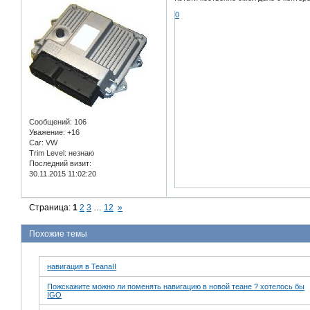
0
Сообщений:
106
Уважение:
+16
Car:
VW
Trim Level:
незнаю
Последний визит:
30.11.2015 11:02:20
Страница:
1
2
3
…
12
»
Похожие темы
навигация в TeanaII
Пожскажите можно ли поменять навигацию в новой теане ? хотелось бы
IGO