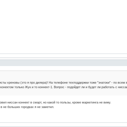
исты хреновы (это я про дилера)! На телефоне техподдержки тоже "знатоки" - по всем 
конектом только Жук и то коннект-1. Вопрос - подойдет ли и будет ли работать с нисса
овил ниссан коннект в смарт, но какой то пользы, кроме маркетинга не вижу.
а в не больших городках я не заметил.