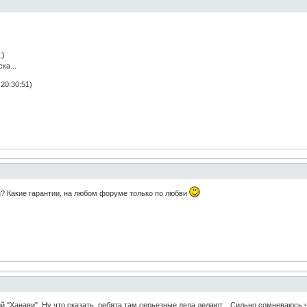
;)
ка...
20:30:51)
н? Какие гарантии, на любом форуме только по любви
й "Ханави". Ну что сказать, ребята там серьезные дела делают... Сильно сомневаюсь 