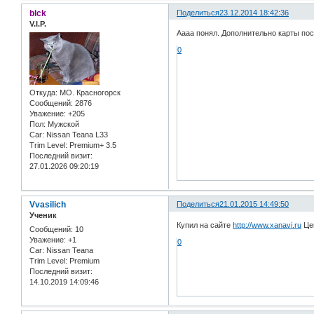
blck
Поделиться
23.12.2014 18:42:36
V.I.P.
Аааа понял. Дополнительно карты пос
0
Откуда:
МО. Красногорск
Сообщений:
2876
Уважение:
+205
Пол:
Мужской
Car:
Nissan Teana L33
Trim Level:
Premium+ 3.5
Последний визит:
27.01.2026 09:20:19
Vvasilich
Поделиться
21.01.2015 14:49:50
Ученик
Купил на сайте
http://www.xanavi.ru
Цен
Сообщений:
10
Уважение:
+1
0
Car:
Nissan Teana
Trim Level:
Premium
Последний визит:
14.10.2019 14:09:46