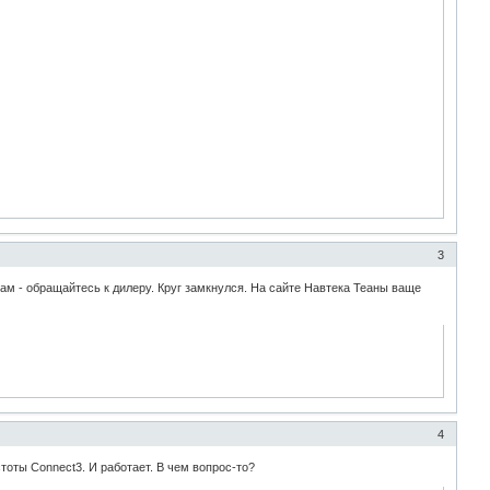
3
сам - обращайтесь к дилеру. Круг замкнулся. На сайте Навтека Теаны ваще
4
тоты Connect3. И работает. В чем вопрос-то?