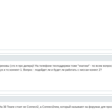
хреновы (это я про дилера)! На телефоне техподдержки тоже "знатоки" - по всем вопро
к и то коннект-1. Вопрос - подойдет ли и будет ли работать с ниссан-конект 2?
 На 3й Teane стоит не Connect2, а Connect2new, который называют на форумах для прос