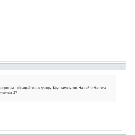
5
вопросам - обращайтесь к дилеру. Круг замкнулся. На сайте Навтека
н-конект 2?