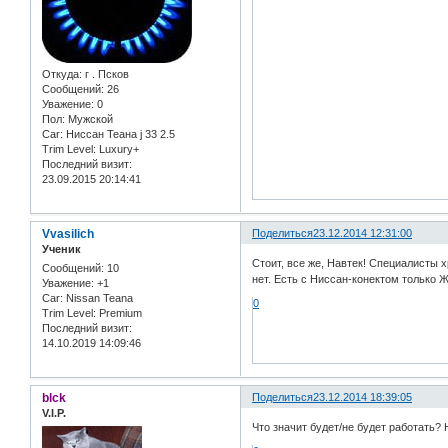
Откуда:
г . Псков
Сообщений:
26
Уважение:
0
Пол:
Мужской
Car:
Ниссан Теана j 33 2.5
Trim Level:
Luxury+
Последний визит:
23.09.2015 20:14:41
Vvasilich
Поделиться
23.12.2014 12:31:00
Ученик
Стоит, все же, Навтек! Специалисты 
Сообщений:
10
нет. Есть с Ниссан-конектом только Жу
Уважение:
+1
Car:
Nissan Teana
0
Trim Level:
Premium
Последний визит:
14.10.2019 14:09:46
blck
Поделиться
23.12.2014 18:39:05
V.I.P.
Что значит будет/не будет работать?