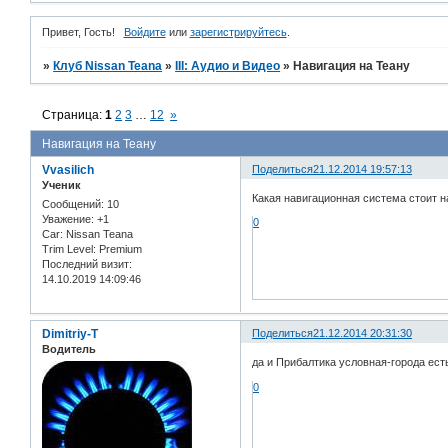
Привет, Гость!
Войдите
или
зарегистрируйтесь
.
»
Клуб Nissan Teana
»
III: Аудио и Bидео
»
Навигация на Теану
Страница:
1
2
3
…
12
»
Навигация на Теану
Vvasilich
Поделиться
21.12.2014 19:57:13
Ученик
Какая навигационная система стоит на
Сообщений:
10
Уважение:
+1
0
Car:
Nissan Teana
Trim Level:
Premium
Последний визит:
14.10.2019 14:09:46
Dimitriy-T
Поделиться
21.12.2014 20:31:30
Водитель
да и Прибалтика условная-города есть
0