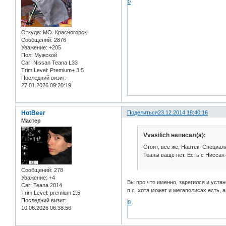
0
Откуда:
МО. Красногорск
Сообщений:
2876
Уважение:
+205
Пол:
Мужской
Car:
Nissan Teana L33
Trim Level:
Premium+ 3.5
Последний визит:
27.01.2026 09:20:19
HotBeer
Поделиться
23.12.2014 18:40:16
Мастер
Vvasilich написал(а):
Стоит, все же, Навтек! Специал
Теаны ваще нет. Есть с Ниссан-
Сообщений:
278
Уважение:
+4
Вы про что именно, зарегился и устан
Car:
Teana 2014
п.с. хотя может и мегаполисах есть, 
Trim Level:
premium 2.5
Последний визит:
0
10.06.2026 06:38:56