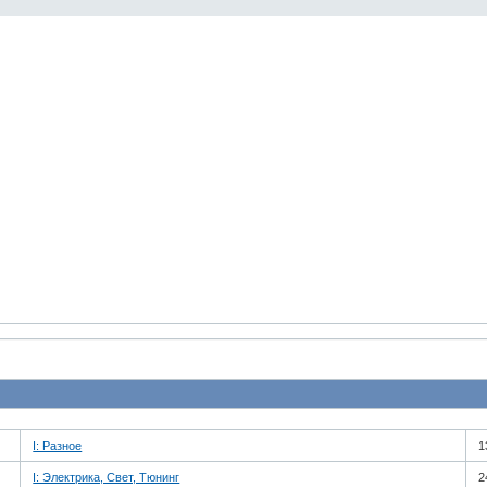
I: Разное
1
I: Электрика, Свет, Тюнинг
2