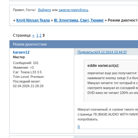
Привет, Гость!
Войдите
или
зарегистрируйтесь
.
»
Клуб Nissan Teana
»
III: Электрика, Свет, Тюнинг
»
Режим диагност
Страница:
«
1
2
3
Режим диагностики
karaev12
Поделиться
24.12.2014 23:44:37
Мастер
Сообщений:
101
eddie написал(а):
Уважение:
+3
Car:
Teana L33 3.5
перечитал еще раз получается 
Trim Level:
Premium
нажимаете кнопку setup-3 и бол
Последний визит:
Мануал читаете тот который в 
02.04.2026 21:28:29
смотрите мануал из соседней в
DVD-кино не читает 100% из о
Мануал скачанный, в салоне такого не
страница 78 (BASE AUDIO WITH NAVIG
попробовать.
0