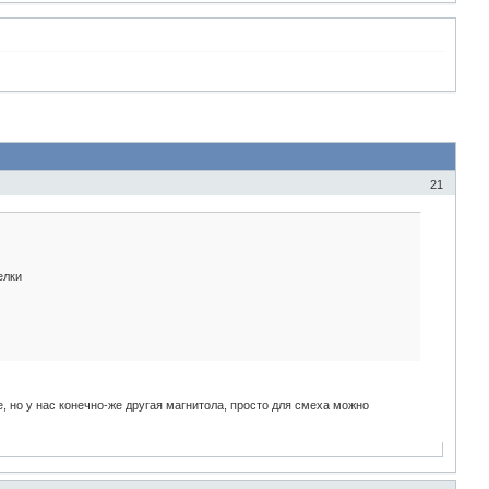
21
елки
но у нас конечно-же другая магнитола, просто для смеха можно