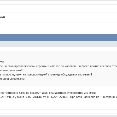
ики
так:
ее щелчка против часовой стрелки-3 и более по часовой-3 и более против часовой стр
салоне дали вам?
етки про музыку, на предпоследней странице обсуждения выложен!!!
писания американки
 естественно даже не покажут, дали стандартное руководство 2 книжки.
ATION), а у меня BOSE AUDIO WITH NAVIGATION. Про DVD написано на 168 странице, 