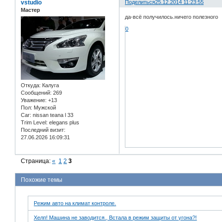
vstudio
Поделиться
25.12.2014 11:23:55
Мастер
да-всё получилось.ничего полезного
0
Откуда:
Калуга
Сообщений:
269
Уважение:
+13
Пол:
Мужской
Car:
nissan teana l 33
Trim Level:
elegans plus
Последний визит:
27.06.2026 16:09:31
Страница:
«
1
2
3
Похожие темы
Режим авто на климат контроле.
Хелп! Машина не заводится., Встала в режим защиты от угона?!