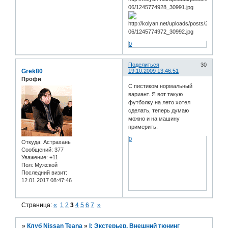
0
Поделиться
30
Grek80
19.10.2009 13:46:51
Профи
С пистиком нормальный
вариант. Я вот такую
футболку на лето хотел
сделать, теперь думаю
можно и на машину
примерить.
0
Откуда:
Астрахань
Сообщений:
377
Уважение:
+11
Пол:
Мужской
Последний визит:
12.01.2017 08:47:46
Страница:
«
1
2
3
4
5
6
7
»
»
Клуб Nissan Teana
»
I: Экстерьер, Внешний тюнинг