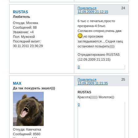
Поделиться
24
RUSTAS
12.09.2009 21:12:15
Любитель
6 тыс с печатью,просто
Откуда:
Москва
прозрачка-4.5тыс.
Сообщений:
88
Согласен спорно,очень даж
Уважение:
+4
,но прохожие
Пол:
Мужской
Последний визит:
заглядываются....Седня гаец
30.11.2011 23:36:29
остановил позырить))))
Отредактировано RUSTAS
(12.09.2009 21:13:15)
0
Поделиться
25
MAX
13.09.2009 11:21:35
Да так покурить зашел)))
RUSTAS
Красота)))))) Молоток))
0
Откуда:
Камчатка
Сообщений:
8560