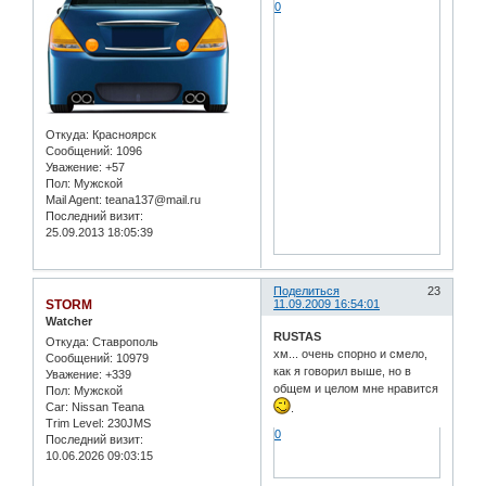
0
Откуда:
Красноярск
Сообщений:
1096
Уважение:
+57
Пол:
Мужской
Mail Agent:
teana137@mail.ru
Последний визит:
25.09.2013 18:05:39
Поделиться
23
STORM
11.09.2009 16:54:01
Watcher
RUSTAS
Откуда:
Ставрополь
хм... очень спорно и смело,
Сообщений:
10979
как я говорил выше, но в
Уважение:
+339
общем и целом мне нравится
Пол:
Мужской
Car:
Nissan Teana
.
Trim Level:
230JMS
0
Последний визит:
10.06.2026 09:03:15