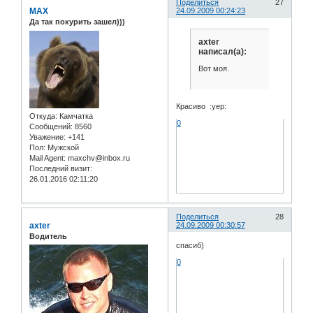
Поделиться
27
MAX
24.09.2009 00:24:23
Да так покурить зашел)))
axter
написал(а):
Вот моя.
Красиво :yep:
Откуда:
Камчатка
0
Сообщений:
8560
Уважение:
+141
Пол:
Мужской
Mail Agent:
maxchv@inbox.ru
Последний визит:
26.01.2016 02:11:20
Поделиться
28
axter
24.09.2009 00:30:57
Водитель
спасиб)
0