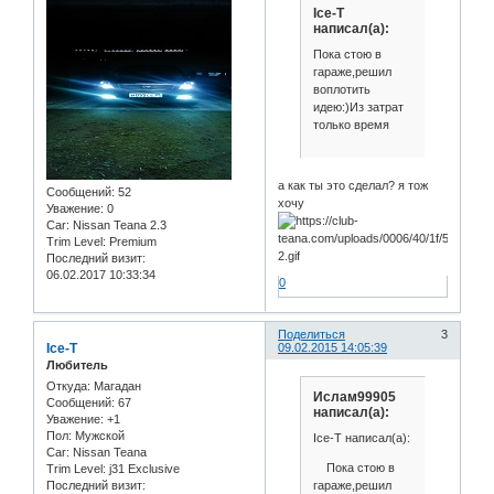
Ice-T
написал(а):
Пока стою в
гараже,решил
воплотить
идею:)Из затрат
только время
а как ты это сделал? я тож
Сообщений:
52
хочу
Уважение:
0
Car:
Nissan Teana 2.3
Trim Level:
Premium
Последний визит:
06.02.2017 10:33:34
0
Поделиться
3
Ice-T
09.02.2015 14:05:39
Любитель
Откуда:
Магадан
Ислам99905
Сообщений:
67
написал(а):
Уважение:
+1
Пол:
Мужской
Ice-T написал(а):
Car:
Nissan Teana
Пока стою в
Trim Level:
j31 Exclusive
гараже,решил
Последний визит: