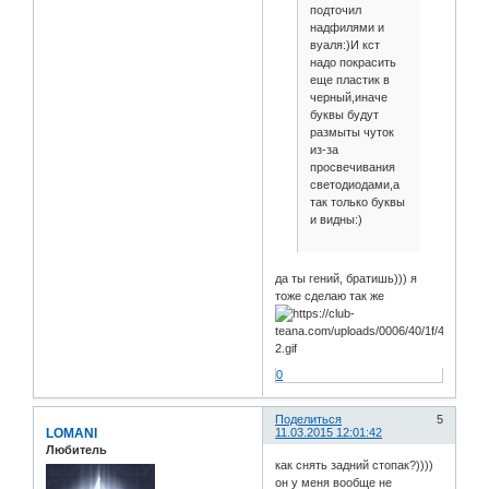
подточил
надфилями и
вуаля:)И кст
надо покрасить
еще пластик в
черный,иначе
буквы будут
размыты чуток
из-за
просвечивания
светодиодами,а
так только буквы
и видны:)
да ты гений, братишь))) я
тоже сделаю так же
0
Поделиться
5
LOMANI
11.03.2015 12:01:42
Любитель
как снять задний стопак?))))
он у меня вообще не