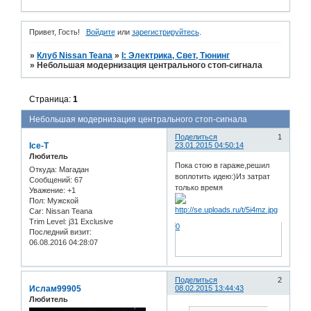
Привет, Гость!
Войдите
или
зарегистрируйтесь
.
»
Клуб Nissan Teana
»
I: Электрика, Свет, Тюнинг
»
Небольшая модернизация центрального стоп-сигнала
Страница:
1
Небольшая модернизация центрального стоп-сигнала
Поделиться
1
Ice-T
23.01.2015 04:50:14
Любитель
Пока стою в гараже,решил
Откуда:
Магадан
воплотить идею:)Из затрат
Сообщений:
67
только время
Уважение:
+1
Пол:
Мужской
Car:
Nissan Teana
Trim Level:
j31 Exclusive
0
Последний визит:
06.08.2016 04:28:07
Поделиться
2
Ислам99905
08.02.2015 13:44:43
Любитель