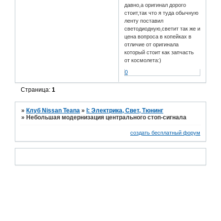
давно,а оригинал дорого
стоит,так что я туда обычную
ленту поставил
светодиодную,светит так же и
цена вопроса в копейках в
отличие от оригинала
который стоит как запчасть
от космолета:)
0
Страница:
1
»
Клуб Nissan Teana
»
I: Электрика, Свет, Тюнинг
»
Небольшая модернизация центрального стоп-сигнала
создать бесплатный форум