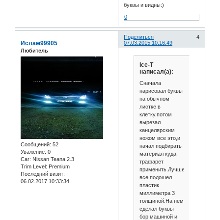
буквы и видны:)
0
Поделиться
4
Ислам99905
07.03.2015 10:16:49
Любитель
Ice-T
написал(а):
Сначала
нарисовал буквы
на обычном
листке в
клетку,потом
вырезал
канцелярским
ножом все это,и
Сообщений:
52
начал подбирать
Уважение:
0
материал куда
Car:
Nissan Teana 2.3
трафарет
Trim Level:
Premium
применить.Лучше
Последний визит:
все подошел
06.02.2017 10:33:34
пластик
миллиметра 3
толщиной.На нем
сделал буквы
бор машиной и