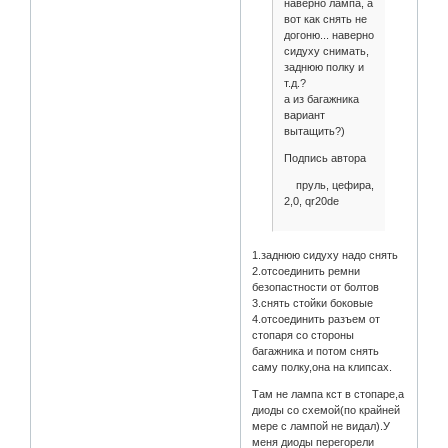
наверно лампа, а
вот как снять не
догоню... наверно
сидуху снимать,
заднюю полку и
т.д.?
а из багажника
вариант
вытащить?)
Подпись автора
пруль, цефира,
2,0, qr20de
1.заднюю сидуху надо снять
2.отсоединить ремни
безопастности от болтов
3.снять стойки боковые
4.отсоединить разъем от
стопаря со стороны
багажника и потом снять
саму полку,она на клипсах.
Там не лампа кст в стопаре,а
диоды со схемой(по крайней
мере с лампой не видал).У
меня диоды перегорели