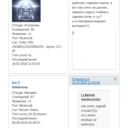
работает, наверно лампа, а
вот как снять не догоню...
наверно сидуху снимать,
заднюю полку и т.д.?
а из багажника вариант
Откуда:
Астрахань
вытащить?)
Сообщений:
58
0
Уважение:
+1
Пол:
Мужской
Car:
Cefiro VIN:
JN1BDUJ31Z0000103 , пруль, 2.0 ,
АТ
Trim Level:
hz
Последний визит:
18.02.2020 11:53:53
Поделиться
6
Ice-T
11.03.2015 13:30:00
Любитель
Откуда:
Магадан
LOMANI
Сообщений:
67
написал(а):
Уважение:
+1
Пол:
Мужской
как снять задний
Car:
Nissan Teana
стопак?))))
Trim Level:
j31 Exclusive
он у меня
Последний визит:
вообще не
06.08.2016 04:28:07
работает,