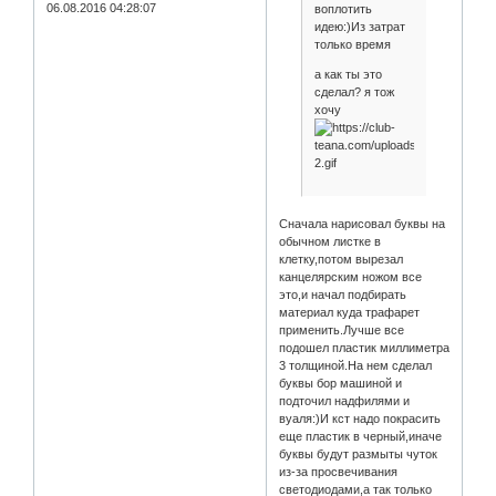
06.08.2016 04:28:07
воплотить
идею:)Из затрат
только время
а как ты это
сделал? я тож
хочу
Сначала нарисовал буквы на
обычном листке в
клетку,потом вырезал
канцелярским ножом все
это,и начал подбирать
материал куда трафарет
применить.Лучше все
подошел пластик миллиметра
3 толщиной.На нем сделал
буквы бор машиной и
подточил надфилями и
вуаля:)И кст надо покрасить
еще пластик в черный,иначе
буквы будут размыты чуток
из-за просвечивания
светодиодами,а так только