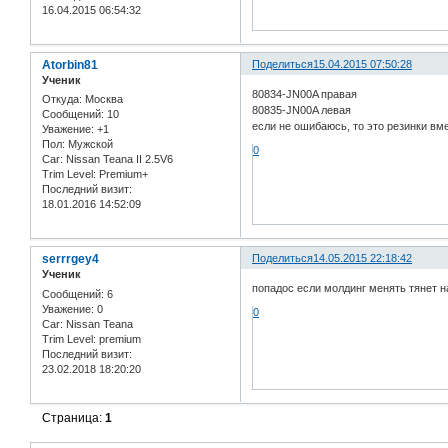
16.04.2015 06:54:32
Atorbin81
Поделиться
15.04.2015 07:50:28
Ученик
80834-JN00A правая
Откуда:
Москва
80835-JN00A левая
Сообщений:
10
если не ошибаюсь, то это резинки вм
Уважение:
+1
Пол:
Мужской
0
Car:
Nissan Teana II 2.5V6
Trim Level:
Premium+
Последний визит:
18.01.2016 14:52:09
serrrgey4
Поделиться
14.05.2015 22:18:42
Ученик
попадос если молдинг менять тянет н
Сообщений:
6
Уважение:
0
0
Car:
Nissan Teana
Trim Level:
premium
Последний визит:
23.02.2018 18:20:20
Страница:
1