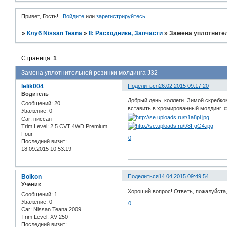
Привет, Гость!
Войдите
или
зарегистрируйтесь
.
»
Клуб Nissan Teana
»
II: Расходники, Запчасти
»
Замена уплотнител
Страница:
1
Замена уплотнительной резинки молдинга J32
lelik004
Поделиться
26.02.2015 09:17:20
Водитель
Добрый день, коллеги. Зимой скребко
Сообщений:
20
вставить в хромированный молдинг. ф
Уважение:
0
Car:
ниссан
Trim Level:
2.5 CVT 4WD Premium
Four
0
Последний визит:
18.09.2015 10:53:19
Bolkon
Поделиться
14.04.2015 09:49:54
Ученик
Хороший вопрос! Ответь, пожалуйста,
Сообщений:
1
Уважение:
0
0
Car:
Nissan Teana 2009
Trim Level:
XV 250
Последний визит: