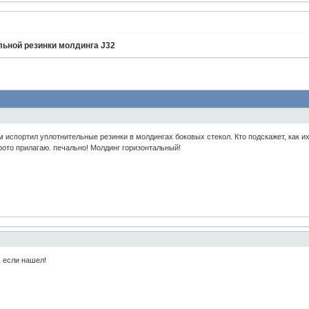
ьной резинки молдинга J32
м испортил уплотнительные резинки в молдингах боковых стекол. Кто подскажет, как и
ото прилагаю. печально! Молдинг горизонтальный!
 если нашел!