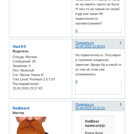
но на памяти такого не было.
Я чего то не помню по своей
езде или такая НЕ
герметичность
противотуманки?
0
Поделиться
2
Vlad KS
22.04.2015 21:08:53
Водитель
Не герметичность. Регулярно
Откуда:
Москва
в туманках конденсат
Сообщений:
26
замечаю. Вроде-бы в какой то
Уважение:
0
из тем об этом уже
Пол:
Мужской
упоминалось.
Car:
Nissan Teana III
Trim Level:
Premium 2.5 CVT
0
Последний визит:
15.04.2016 23:17:43
Поделиться
3
Redbeard
22.04.2015 22:21:21
Мастер
HotBeer
написал(а):
Вчера была