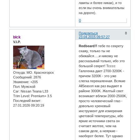
лампы и более никак), и то
если вы очень внимательны
на дороге).
0
Поделиться
8
blck
23.04.2015 09:57:27
V.I.P.
Redbeard
Я тебе по секрету
скажу, только ты не
обижайся.....и никому не
рассказывай только, ибо это
большой секрет! Тсссс
Галогенка дает 2700-3200K -
Откуда:
МО. Красногорск
причем 3200К - это уже
Сообщений:
2876
слегка перекаленная. Всякие
Уважение:
+205
AllSeason как раз выдают в
Пол:
Мужской
районе 3000K. Желтый свет
Car:
Nissan Teana L33
Trim Level:
Premium+ 3.5
возникает вблизи 2000-2500K,
Последний визит:
просто человеческий глаз -
27.01.2026 09:20:19
довольно хреновый
инструмент для измерения
цветовой температуры, ибо
яркие источники света он
считает желтее, чем на
самом деле, а неяркие -
наоборот белее. Тут однако