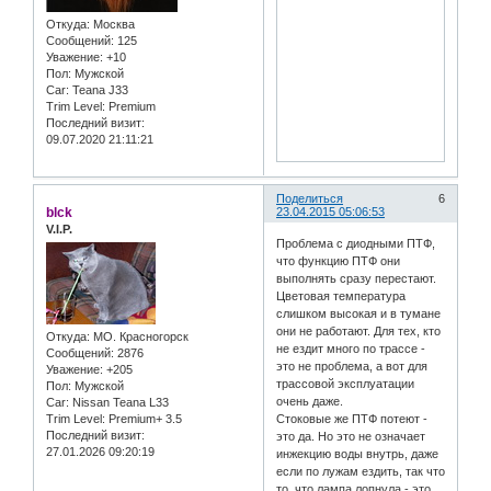
Откуда:
Москва
Сообщений:
125
Уважение:
+10
Пол:
Мужской
Car:
Teana J33
Trim Level:
Premium
Последний визит:
09.07.2020 21:11:21
Поделиться
6
blck
23.04.2015 05:06:53
V.I.P.
Проблема с диодными ПТФ,
что функцию ПТФ они
выполнять сразу перестают.
Цветовая температура
слишком высокая и в тумане
они не работают. Для тех, кто
Откуда:
МО. Красногорск
не ездит много по трассе -
Сообщений:
2876
это не проблема, а вот для
Уважение:
+205
трассовой эксплуатации
Пол:
Мужской
очень даже.
Car:
Nissan Teana L33
Trim Level:
Premium+ 3.5
Стоковые же ПТФ потеют -
Последний визит:
это да. Но это не означает
27.01.2026 09:20:19
инжекцию воды внутрь, даже
если по лужам ездить, так что
то, что лампа лопнула - это