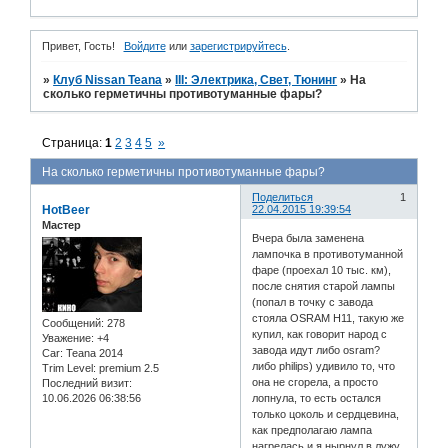
Привет, Гость!
Войдите
или
зарегистрируйтесь
.
»
Клуб Nissan Teana
»
III: Электрика, Свет, Тюнинг
»
На
сколько герметичны противотуманные фары?
Страница:
1
2
3
4
5
»
На сколько герметичны противотуманные фары?
Поделиться
1
HotBeer
22.04.2015 19:39:54
Мастер
Вчера была заменена
лампочка в противотуманной
фаре (проехал 10 тыс. км),
после снятия старой лампы
(попал в точку с завода
стояла OSRAM H11, такую же
Сообщений:
278
купил, как говорит народ с
Уважение:
+4
завода идут либо osram?
Car:
Teana 2014
либо philips) удивило то, что
Trim Level:
premium 2.5
она не сгорела, а просто
Последний визит:
10.06.2026 06:38:56
лопнула, то есть остался
только цоколь и сердцевина,
как предполагаю лампа
нагрелась и я нырнул в лужу,