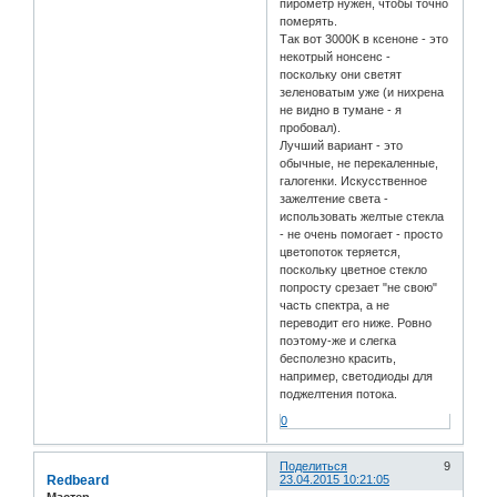
пирометр нужен, чтобы точно
померять.
Так вот 3000K в ксеноне - это
некотрый нонсенс -
поскольку они светят
зеленоватым уже (и нихрена
не видно в тумане - я
пробовал).
Лучший вариант - это
обычные, не перекаленные,
галогенки. Искусственное
зажелтение света -
использовать желтые стекла
- не очень помогает - просто
цветопоток теряется,
поскольку цветное стекло
попросту срезает "не свою"
часть спектра, а не
переводит его ниже. Ровно
поэтому-же и слегка
бесполезно красить,
например, светодиоды для
поджелтения потока.
0
Поделиться
9
Redbeard
23.04.2015 10:21:05
Мастер