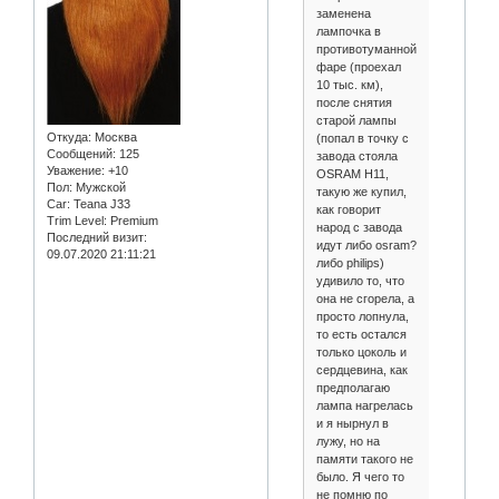
заменена
лампочка в
противотуманной
фаре (проехал
10 тыс. км),
после снятия
старой лампы
Откуда:
Москва
(попал в точку с
Сообщений:
125
завода стояла
Уважение:
+10
OSRAM H11,
Пол:
Мужской
такую же купил,
Car:
Teana J33
как говорит
Trim Level:
Premium
народ с завода
Последний визит:
идут либо osram?
09.07.2020 21:11:21
либо philips)
удивило то, что
она не сгорела, а
просто лопнула,
то есть остался
только цоколь и
сердцевина, как
предполагаю
лампа нагрелась
и я нырнул в
лужу, но на
памяти такого не
было. Я чего то
не помню по