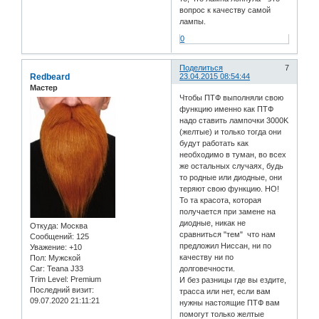
вопрос к качеству самой
лампы.
0
Поделиться
7
Redbeard
23.04.2015 08:54:44
Мастер
Чтобы ПТФ выполняли свою
функцию именно как ПТФ
надо ставить лампочки 3000K
(желтые) и только тогда они
будут работать как
необходимо в туман, во всех
же остальных случаях, будь
то родные или диодные, они
теряют свою функцию. НО!
То та красота, которая
получается при замене на
диодные, никак не
Откуда:
Москва
сравниться "тем" что нам
Сообщений:
125
предложил Ниссан, ни по
Уважение:
+10
качеству ни по
Пол:
Мужской
Car:
Teana J33
долговечности.
Trim Level:
Premium
И без разницы где вы ездите,
Последний визит:
трасса или нет, если вам
09.07.2020 21:11:21
нужны настоящие ПТФ вам
помогут только желтые