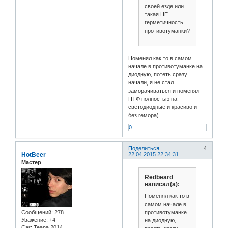
своей езде или
такая НЕ
герметичность
противотуманки?
Поменял как то в самом
начале в противотуманке на
диодную, потеть сразу
начали, я не стал
заморачиваться и поменял
ПТФ полностью на
светодиодные и красиво и
без гемора)
0
Поделиться
4
HotBeer
22.04.2015 22:34:31
Мастер
Redbeard
написал(а):
Поменял как то в
самом начале в
противотуманке
Сообщений:
278
Уважение:
+4
на диодную,
Car:
Teana 2014