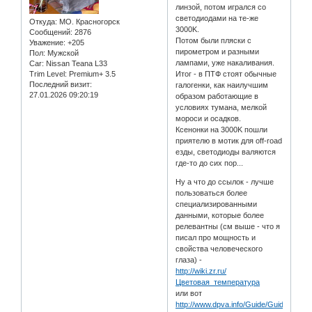
линзой, потом игрался со
светодиодами на те-же
Откуда:
МО. Красногорск
3000K.
Сообщений:
2876
Потом были пляски с
Уважение:
+205
пирометром и разными
Пол:
Мужской
лампами, уже накаливания.
Car:
Nissan Teana L33
Trim Level:
Premium+ 3.5
Итог - в ПТФ стоят обычные
Последний визит:
галогенки, как наилучшим
27.01.2026 09:20:19
образом работающие в
условиях тумана, мелкой
мороси и осадков.
Ксенонки на 3000K пошли
приятелю в мотик для off-road
езды, светодиоды валяются
где-то до сих пор...
Ну а что до ссылок - лучше
пользоваться более
специализированными
данными, которые более
релевантны (см выше - что я
писал про мощность и
свойства человеческого
глаза) -
http://wiki.zr.ru/
Цветовая_температура
или вот
http://www.dpva.info/Guide/GuideEquip