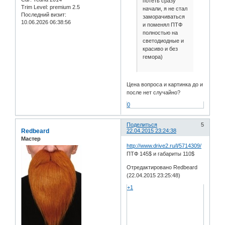
потеть сразу
Trim Level:
premium 2.5
начали, я не стал
Последний визит:
заморачиваться
10.06.2026 06:38:56
и поменял ПТФ
полностью на
светодиодные и
красиво и без
гемора)
Цена вопроса и картинка до и
после нет случайно?
0
Поделиться
5
Redbeard
22.04.2015 23:24:38
Мастер
http://www.drive2.ru/l/5714309/
ПТФ 145$ и габариты 110$
Отредактировано Redbeard
(22.04.2015 23:25:48)
+1