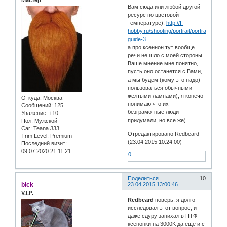
Вам сюда или любой другой
ресурс по цветовой
температуре):
http://f-
hobby.ru/shooting/portrait/portrait-
guide-3
а про ксеннон тут вообще
речи не шло с моей стороны.
Ваше мнение мне понятно,
пусть оно останется с Вами,
а мы будем (кому это надо)
пользоваться обычными
желтыми лампами), я конечо
Откуда:
Москва
понимаю что их
Сообщений:
125
безграмотные люди
Уважение:
+10
придумали, но все же)
Пол:
Мужской
Car:
Teana J33
Отредактировано Redbeard
Trim Level:
Premium
(23.04.2015 10:24:00)
Последний визит:
09.07.2020 21:11:21
0
Поделиться
10
blck
23.04.2015 13:00:46
V.I.P.
Redbeard
поверь, я долго
исследовал этот вопрос, и
даже сдуру запихал в ПТФ
ксенонки на 3000K да еще и с