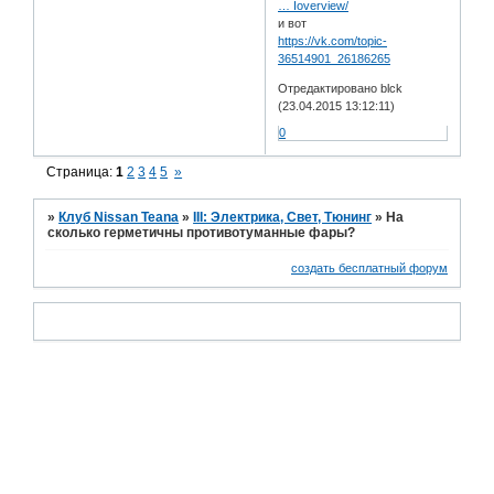
… Ioverview/
и вот
https://vk.com/topic-
36514901_26186265
Отредактировано blck
(23.04.2015 13:12:11)
0
Страница:
1
2
3
4
5
»
»
Клуб Nissan Teana
»
III: Электрика, Свет, Тюнинг
»
На
сколько герметичны противотуманные фары?
создать бесплатный форум