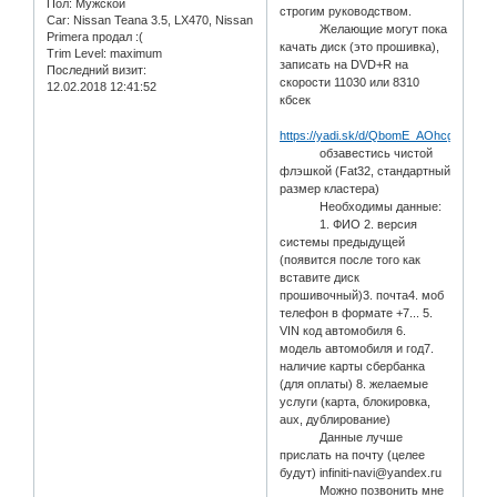
Пол:
Мужской
строгим руководством.
Car:
Nissan Teana 3.5, LX470, Nissan
Желающие могут пока
Primera продал :(
качать диск (это прошивка),
Trim Level:
maximum
записать на DVD+R на
Последний визит:
скорости 11030 или 8310
12.02.2018 12:41:52
кбсек
https://yadi.sk/d/QbomE_AOhcgCS
обзавестись чистой
флэшкой (Fat32, стандартный
размер кластера)
Необходимы данные:
1. ФИО 2. версия
системы предыдущей
(появится после того как
вставите диск
прошивочный)3. почта4. моб
телефон в формате +7... 5.
VIN код автомобиля 6.
модель автомобиля и год7.
наличие карты сбербанка
(для оплаты) 8. желаемые
услуги (карта, блокировка,
aux, дублирование)
Данные лучше
прислать на почту (целее
будут) infiniti-navi@yandex.ru
Можно позвонить мне