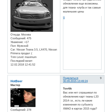
обновлении еще возможны.
для теана- клуба и так самые
маленькие цены
0
Откуда:
Москва
Сообщений:
475
Уважение:
+17
Пол:
Мужской
Car:
Nissan Teana 3.5, LX470, Nissan
Primera продал :(
Trim Level:
maximum
Последний визит:
12.02.2018 12:41:52
Поделиться
9
HotBeer
30.09.2015 13:49:24
Мастер
Ton4ik
Вас или нет спрашивал по
обновлению карт тианы L33
2014 г.в., есть ли какие
изменения по субъекту
ХМАО в картах 2015 года?
Сообщений:
278