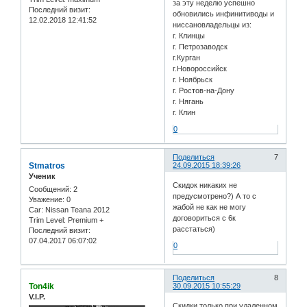
за эту неделю успешно
Последний визит:
обновились инфинитиводы и
12.02.2018 12:41:52
ниссановладельцы из:
г. Клинцы
г. Петрозаводск
г.Курган
г.Новороссийск
г. Ноябрьск
г. Ростов-на-Дону
г. Нягань
г. Клин
0
Поделиться
7
Stmatros
24.09.2015 18:39:26
Ученик
Скидок никаких не
Сообщений:
2
предусмотрено?) А то с
Уважение:
0
жабой не как не могу
Car:
Nissan Teana 2012
договориться с 6к
Trim Level:
Premium +
расстаться)
Последний визит:
07.04.2017 06:07:02
0
Поделиться
8
Ton4ik
30.09.2015 10:55:29
V.I.P.
Скидки только при удаленном