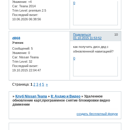
Уважение:
+4
0
Car:
Teana 2014
Trim Level:
premium 2.5
Последний визит:
10.06.2026 06:38:56
Поделиться
10
d868
01.10.2015 11:53:52
Ученик
как получить диск двд с
Сообщений:
5
обновленнной навигацией?
Уважение:
0
Car:
Nissan Teana
0
Trim Level:
32
Последний визит:
19.10.2015 22:04:47
Страница:
1
2
3
4
5
»
»
Клуб Nissan Teana
»
II: Аудио и Bидео
»
Удаленное
обновление карт,программное снятие блокировки видео
движении
создать бесплатный форум