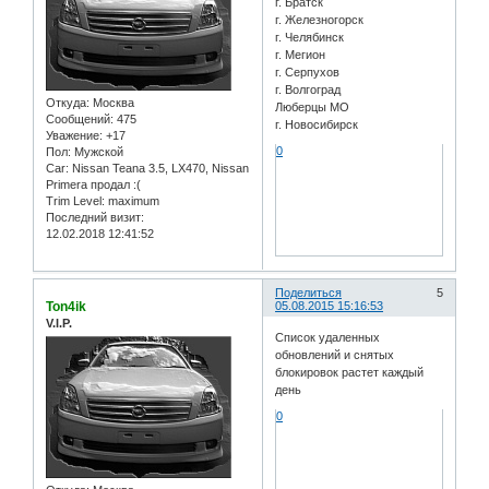
г. Братск
г. Железногорск
г. Челябинск
г. Мегион
г. Серпухов
г. Волгоград
Откуда:
Москва
Люберцы МО
Сообщений:
475
г. Новосибирск
Уважение:
+17
0
Пол:
Мужской
Car:
Nissan Teana 3.5, LX470, Nissan
Primera продал :(
Trim Level:
maximum
Последний визит:
12.02.2018 12:41:52
Поделиться
5
Ton4ik
05.08.2015 15:16:53
V.I.P.
Список удаленных
обновлений и снятых
блокировок растет каждый
день
0