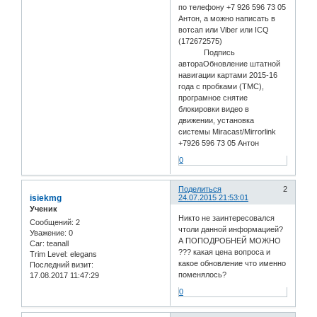
по телефону +7 926 596 73 05
Антон, а можно написать в
вотсап или Viber или ICQ
(172672575)
Подпись
автораОбновление штатной
навигации картами 2015-16
года с пробками (TMC),
програмное снятие
блокировки видео в
движении, установка
системы Miracast/Mirrorlink
+7926 596 73 05 Антон
0
Поделиться
2
isiekmg
24.07.2015 21:53:01
Ученик
Никто не заинтересовался
Сообщений:
2
чтоли данной информацией?
Уважение:
0
А ПОПОДРОБНЕЙ МОЖНО
Car:
teanall
??? какая цена вопроса и
Trim Level:
elegans
какое обновление что именно
Последний визит:
поменялось?
17.08.2017 11:47:29
0