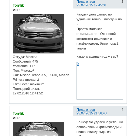
Поделиться
3
Ton4ik
25.07.2015 17:45:31
V.I.P.
Каждый день делаю по
удаленке точно .. иногда и по
2.
Просто мало кто
отписывается. Основной
контингент инфинити и
пасфаиндеры. было пока 2
теаны
Какая машина и год у вас?
Откуда:
Москва
Сообщений:
475
0
Уважение:
+17
Пол:
Мужской
Car:
Nissan Teana 3.5, LX470, Nissan
Primera продал :(
Trim Level:
maximum
Последний визит:
12.02.2018 12:41:52
Поделиться
4
Ton4ik
25.07.2015 21:56:48
V.I.P.
За неделю удаленно успешно
обновились инфинитиводы и
ниссановладельцы из: