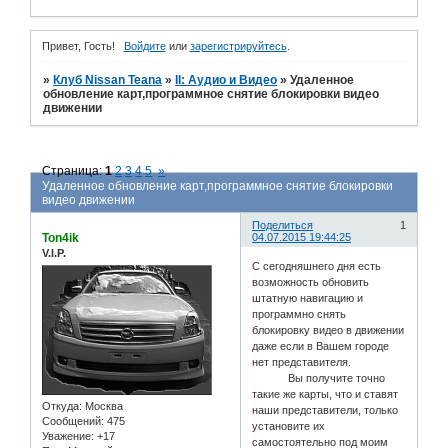
Привет, Гость!
Войдите
или
зарегистрируйтесь
.
»
Клуб Nissan Teana
»
II: Аудио и Bидео
»
Удаленное
обновление карт,программное снятие блокировки видео
движении
Страница:
1
2
3
4
5
»
Удаленное обновление карт,программное снятие блокировки
видео движении
Поделиться
1
Ton4ik
04.07.2015 19:44:25
V.I.P.
С сегодняшнего дня есть
возможность обновить
штатную навигацию и
программно снять
блокировку видео в движении
даже если в Вашем городе
нет представителя.
Вы получите точно
такие же карты, что и ставят
Откуда:
Москва
наши представители, только
Сообщений:
475
установите их
Уважение:
+17
самостоятельно под моим