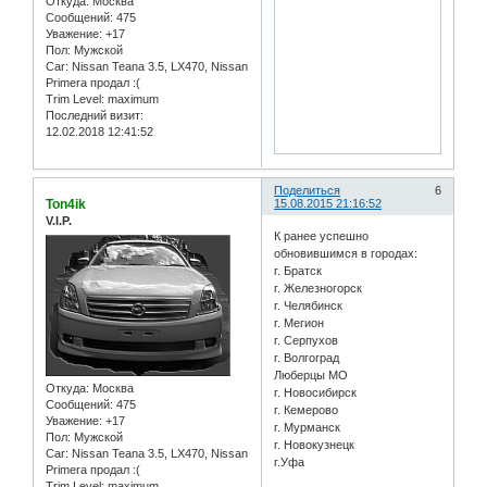
Откуда:
Москва
Сообщений:
475
Уважение:
+17
Пол:
Мужской
Car:
Nissan Teana 3.5, LX470, Nissan
Primera продал :(
Trim Level:
maximum
Последний визит:
12.02.2018 12:41:52
Поделиться
6
Ton4ik
15.08.2015 21:16:52
V.I.P.
К ранее успешно
обновившимся в городах:
г. Братск
г. Железногорск
г. Челябинск
г. Мегион
г. Серпухов
г. Волгоград
Люберцы МО
Откуда:
Москва
г. Новосибирск
Сообщений:
475
г. Кемерово
Уважение:
+17
г. Мурманск
Пол:
Мужской
г. Новокузнецк
Car:
Nissan Teana 3.5, LX470, Nissan
г.Уфа
Primera продал :(
Trim Level:
maximum