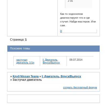
J 31
Как то эндоскопом
диагностируют что и где
стучит. Найди мастеров. Или
сам.
0
Страница:
1
Похожие темы
застучал
I: Двигатель,
09.07.2014
двигатель 3.5л
Впуск/Выпуск
»
Клуб Nissan Teana
»
I: Двигатель, Впуск/Выпуск
»
Застучал двигатель
создать бесплатный форум