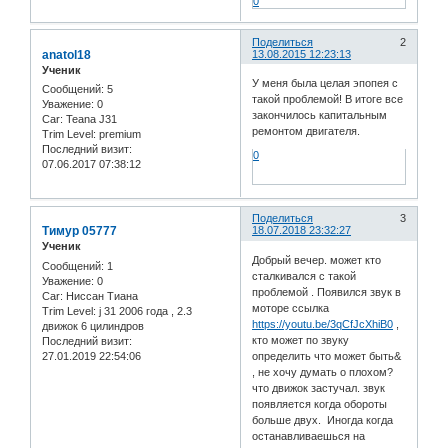
0
Поделиться
2
anatol18
13.08.2015 12:23:13
Ученик
У меня была целая эпопея с
Сообщений:
5
такой проблемой! В итоге все
Уважение:
0
закончилось капитальным
Car:
Teana J31
ремонтом двигателя.
Trim Level:
premium
Последний визит:
0
07.06.2017 07:38:12
Поделиться
3
Тимур 05777
18.07.2018 23:32:27
Ученик
Добрый вечер. может кто
Сообщений:
1
сталкивался с такой
Уважение:
0
проблемой . Появился звук в
Car:
Ниссан Тиана
моторе ссылка
Trim Level:
j 31 2006 года , 2.3
https://youtu.be/3qCfJcXhiB0
,
движок 6 цилиндров
кто может по звуку
Последний визит:
27.01.2019 22:54:06
определить что может быть&
, не хочу думать о плохом?
что движок застучал. звук
появляется когда обороты
больше двух. Иногда когда
останавливаешься на