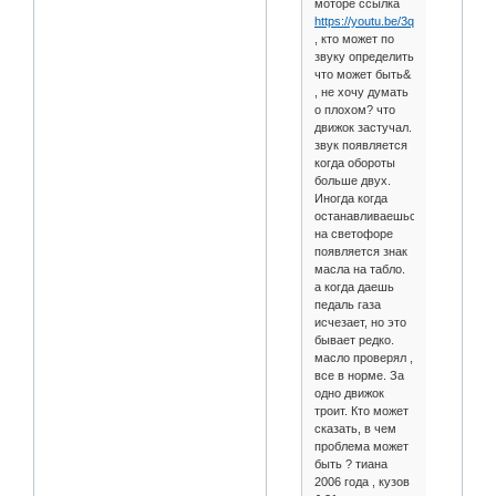
моторе ссылка
https://youtu.be/3qCfJcXhiB0
, кто может по
звуку определить
что может быть&
, не хочу думать
о плохом? что
движок застучал.
звук появляется
когда обороты
больше двух.
Иногда когда
останавливаешься
на светофоре
появляется знак
масла на табло.
а когда даешь
педаль газа
исчезает, но это
бывает редко.
масло проверял ,
все в норме. За
одно движок
троит. Кто может
сказать, в чем
проблема может
быть ? тиана
2006 года , кузов