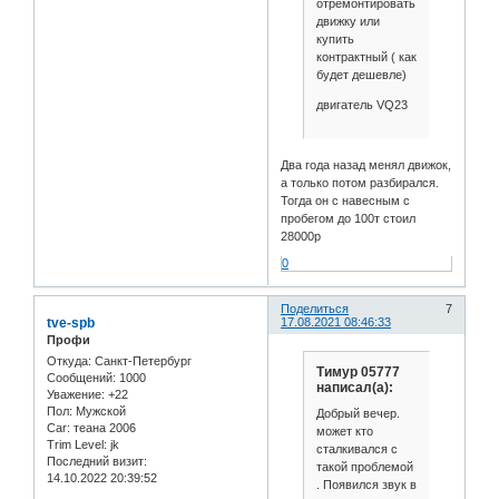
отремонтировать
движку или
купить
контрактный ( как
будет дешевле)
двигатель VQ23
Два года назад менял движок,
а только потом разбирался.
Тогда он с навесным с
пробегом до 100т стоил
28000р
0
Поделиться
7
tve-spb
17.08.2021 08:46:33
Профи
Откуда:
Санкт-Петербург
Тимур 05777
Сообщений:
1000
написал(а):
Уважение:
+22
Пол:
Мужской
Добрый вечер.
Car:
теана 2006
может кто
Trim Level:
jk
сталкивался с
Последний визит:
такой проблемой
14.10.2022 20:39:52
. Появился звук в