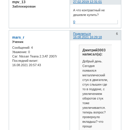
mpv_13
27.02.2019 12:31:01
Заблокирован
А что контрактный не
дешевле купить?
0
Поделиться
6
mars_r
16.08.2021 16:29:18
Ученик
Сообщений:
4
Дмитрий3003
Уважение:
0
написал(а):
Car:
Nissan Teana 2.3 AT 2007г
Последний визит:
Добрый день.
16.08.2021 20:57:43
Сегодня
появился
металлический
стук в двигатели,
стук слышен где
то в поддоне, с
увеличением
оборотов стук
тоже
увеличивается.
теперь вопрос?
провернуло
вкладыш? что
проще