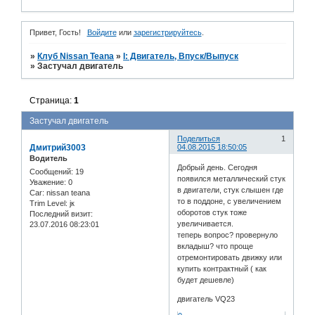
Привет, Гость!
Войдите
или
зарегистрируйтесь
.
»
Клуб Nissan Teana
»
I: Двигатель, Впуск/Выпуск
»
Застучал двигатель
Страница:
1
Застучал двигатель
Поделиться
1
Дмитрий3003
04.08.2015 18:50:05
Водитель
Добрый день. Сегодня
Сообщений:
19
появился металлический стук
Уважение:
0
в двигатели, стук слышен где
Car:
nissan teana
то в поддоне, с увеличением
Trim Level:
jк
оборотов стук тоже
Последний визит:
увеличивается.
23.07.2016 08:23:01
теперь вопрос? провернуло
вкладыш? что проще
отремонтировать движку или
купить контрактный ( как
будет дешевле)
двигатель VQ23