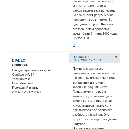
светофоре появляется знак
масла на табло. а когда
даешь педаль газа исчезает,
но это бывает редко. масло
проверял , все в норме. За
одно движок троит. Кто может
сказать, в чем проблема
может быть ? тиана 2006 года
, кузов J 31
0
Поделиться
4
DIABLO
09.08.2018 17:27:59
Любитель
Причина маленького
Откуда:
Красноярски край
давления масла на холостых
Сообщений:
34
в износе маслонасоса и (или)
Уважение:
0
вкладышей шатунов и
Пол:
Мужской
коренных подшипников.
Последний визит:
Лучше поменять всё в
20.06.2026 17:37:58
комплексе, но можно сделать
замеры и заменить только
износившиеся части, хотя
для замеров всё равно всё
разбирать придётся. Это
скорее всего будут вкладыши
шатунов.
Но для начало нужно