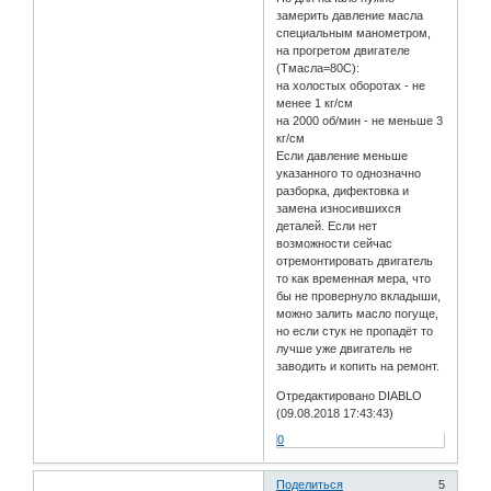
замерить давление масла
специальным манометром,
на прогретом двигателе
(Тмасла=80С):
на холостых оборотах - не
менее 1 кг/см
на 2000 об/мин - не меньше 3
кг/см
Если давление меньше
указанного то однозначно
разборка, дифектовка и
замена износившихся
деталей. Если нет
возможности сейчас
отремонтировать двигатель
то как временная мера, что
бы не провернуло вкладыши,
можно залить масло погуще,
но если стук не пропадёт то
лучше уже двигатель не
заводить и копить на ремонт.
Отредактировано DIABLO
(09.08.2018 17:43:43)
0
Поделиться
5