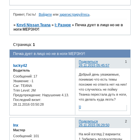
Привет, Гость!
Войдите
или
зарегистрируйтесь
.
»
Клуб Nissan Teana
»
I: Разное
»
Печка дует в лицо но не в
ноги МЕРЗНУ!
Страница:
1
Печка дует в лицо но не в ноги МЕРЗНУ!
Поделиться
1
lucky42
26.11.2015 05:45:57
Водитель
Добрый день уважаемые,
Сообщений:
17
понимаю что есть темы
Уважение:
-1
похожие но ответа нет на них!
Car:
TEANA
что случилось не пойму
Trim Level:
JM
Теанка перестала дуть в ноги,
Предупреждение:
Нарушение 4.13.
что делать куда лезть?
Последний визит:
28.11.2016 03:50:28
0
Поделиться
2
Inx
26.11.2015 06:29:50
Мастер
На мой взгляд 2 варианта:
Сообщений:
101
1.Забились воздухоотводы