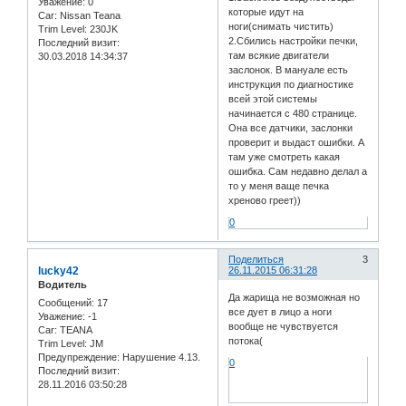
Уважение:
0
которые идут на
Car:
Nissan Teana
ноги(снимать чистить)
Trim Level:
230JK
2.Сбились настройки печки,
Последний визит:
там всякие двигатели
30.03.2018 14:34:37
заслонок. В мануале есть
инструкция по диагностике
всей этой системы
начинается с 480 странице.
Она все датчики, заслонки
проверит и выдаст ошибки. А
там уже смотреть какая
ошибка. Сам недавно делал а
то у меня ваще печка
хреново греет))
0
Поделиться
3
lucky42
26.11.2015 06:31:28
Водитель
Да жарища не возможная но
Сообщений:
17
все дует в лицо а ноги
Уважение:
-1
вообще не чувствуется
Car:
TEANA
потока(
Trim Level:
JM
Предупреждение:
Нарушение 4.13.
0
Последний визит:
28.11.2016 03:50:28