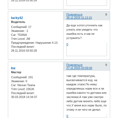
28.11.2016 03:50:28
Поделиться
8
lucky42
26.11.2015 11:13:15
Водитель
Да еще хотел уточнить как
Сообщений:
17
узнать или увидеть что
Уважение:
-1
ошибка есть и как ее
Car:
TEANA
устранять?
Trim Level:
JM
Предупреждение:
Нарушение 4.13.
0
Последний визит:
28.11.2016 03:50:28
Поделиться
9
Inx
27.11.2015 03:59:05
Мастер
там где температура,
Сообщений:
101
высвечивается код на
Уважение:
0
каждом этапе.По нему
Car:
Nissan Teana
определяешь норм все и ли
Trim Level:
230JK
ошибка какого-то датчика или
Последний визит:
заслонки.А там уже смотри
30.03.2018 14:34:37
либо датчик менять либо еще
что.У меня все норм было, по
этому я ни чего не делал.
0