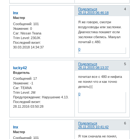
Поделиться
4
Inx
26.11.2015 06:46:18
Мастер
Я же говорю, смотри
Сообщений:
101
воздуховоды или заслонки.
Уважение:
0
Диагностика покажет если
Car:
Nissan Teana
заслонки сбились. Мануал
Trim Level:
230JK
почитай с.480.
Последний визит:
30.03.2018 14:34:37
0
Поделиться
5
lucky42
26.11.2015 08:13:37
Водитель
почитал все с 480 и нифига
Сообщений:
17
не понял что и как точно
Уважение:
-1
делать(((
Car:
TEANA
Trim Level:
JM
0
Предупреждение:
Нарушение 4.13.
Последний визит:
28.11.2016 03:50:28
Поделиться
6
Inx
26.11.2015 10:41:42
Мастер
Я тож сначала не понял,
Сообщений:
101