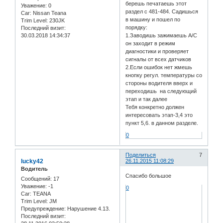
берешь печатаешь этот
Уважение:
0
раздел с 481-484. Садишься
Car:
Nissan Teana
в машину и пошел по
Trim Level:
230JK
порядку:
Последний визит:
1.Заводишь зажимаешь А/С
30.03.2018 14:34:37
он заходит в режим
диагностики и проверяет
сигналы от всех датчиков
2.Если ошибок нет жмешь
кнопку регул. температуры со
стороны водителя вверх и
переходишь на следующий
этап и так далее
Тебя конкретно должен
интересовать этап-3,4 это
пункт 5,6. в данном разделе.
0
Поделиться
7
lucky42
26.11.2015 11:08:29
Водитель
Спасибо большое
Сообщений:
17
Уважение:
-1
0
Car:
TEANA
Trim Level:
JM
Предупреждение:
Нарушение 4.13.
Последний визит: