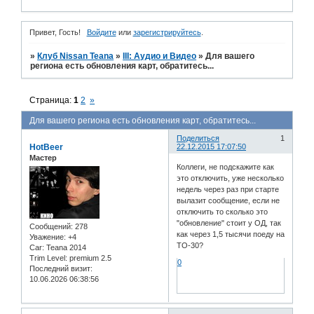
Привет, Гость!
Войдите
или
зарегистрируйтесь
.
»
Клуб Nissan Teana
»
III: Аудио и Bидео
»
Для вашего
региона есть обновления карт, обратитесь...
Страница:
1
2
»
Для вашего региона есть обновления карт, обратитесь...
Поделиться
1
HotBeer
22.12.2015 17:07:50
Мастер
Коллеги, не подскажите как
это отключить, уже несколько
недель через раз при старте
вылазит сообщение, если не
отключить то сколько это
"обновление" стоит у ОД, так
Сообщений:
278
как через 1,5 тысячи поеду на
Уважение:
+4
ТО-30?
Car:
Teana 2014
Trim Level:
premium 2.5
0
Последний визит:
10.06.2026 06:38:56