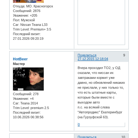
Откуда:
МО. Красногорск
Сообщений:
2876
Уважение:
+205
Пол:
Мужской
Car:
Nissan Teana L33
Trim Level:
Premium+ 3.5
Последний визит:
27.01.2026 09:20:19
Поделиться
9
HotBeer
27.12.2015 12:18:04
Мастер
Вчера проходил ТО2, у ОД
сказали, что ниссан их
завтраками кормит уже
давно, но обновлений никаких
не прислали, у них только то,
что есть штатные карты,
Сообщений:
278
которые были вместе с
Уважение:
+4
выходом авто
Car:
Teana 2014
п.с. на всякий слова
Trim Level:
premium 2.5
"Автопродикс" Екатеринбург
Последний визит:
10.06.2026 06:38:56
(на Гурзуфской 63).
0
Поделиться
10