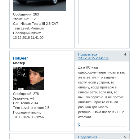
Сообщений:
263
Уважение:
+12
Car:
Nissan Teana III 2.5 CVT
Trim Level:
Premium
Последний визит:
13.12.2019 11:41:00
Поделиться
4
HotBeer
23.12.2015 20:49:11
Мастер
Да а ЛС наш
однофорумчанин писал и так
же ответил, что вышлет
карту, если устроит, то
оплачу, когда проверю в
самом авто, если нет, то
Сообщений:
278
вышлю обратно, я не против
Уважение:
+4
оплатить, просто есть ли
Car:
Teana 2014
разница для моего
Trim Level:
premium 2.5
региона...Пока после в ЛС не
Последний визит:
10.06.2026 06:38:56
отвечал...
0
Поделиться
5