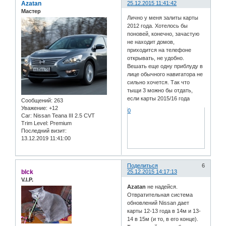
Azatan
25.12.2015 11:41:42
Мастер
Лично у меня залиты карты
2012 года. Хотелось бы
поновей, конечно, зачастую
не находит домов,
приходится на телефоне
открывать, не удобно.
Вешать еще одну приблуду в
лице обычного навигатора не
сильно хочется. Так что
тыщи 3 можно бы отдать,
если карты 2015/16 года
Сообщений:
263
Уважение:
+12
0
Car:
Nissan Teana III 2.5 CVT
Trim Level:
Premium
Последний визит:
13.12.2019 11:41:00
Поделиться
6
blck
25.12.2015 14:17:13
V.I.P.
Azatan
не надейся.
Отвратительная система
обновлений Nissan дает
карты 12-13 года в 14м и 13-
14 в 15м (и то, в его конце).