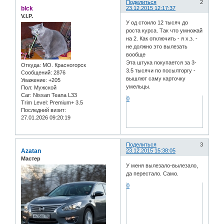
Поделиться
2
blck
23.12.2015 12:17:37
V.I.P.
У од стоило 12 тысяч до
роста курса. Так что умножай
на 2. Как отключить - я х.з. -
не должно это вылезать
вообще
Эта штука покупается за 3-
Откуда:
МО. Красногорск
3.5 тысячи по посылторгу -
Сообщений:
2876
вышлют саму карточку
Уважение:
+205
умельцы.
Пол:
Мужской
Car:
Nissan Teana L33
0
Trim Level:
Premium+ 3.5
Последний визит:
27.01.2026 09:20:19
Поделиться
3
Azatan
23.12.2015 15:38:05
Мастер
У меня вылезало-вылезало,
да перестало. Само.
0