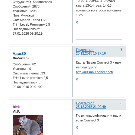
То-есть сейчас это будет
Откуда:
МО. Красногорск
карта 13-14 года. 14-15
Сообщений:
2876
появится во второй половине
Уважение:
+205
16го
Пол:
Мужской
Car:
Nissan Teana L33
0
Trim Level:
Premium+ 3.5
Последний визит:
27.01.2026 09:20:19
Поделиться
7
Адик80
25.12.2015 15:17:16
Любитель
Карта Nissan Connect 3 к нам
Сообщений:
62
не подходит?
Уважение:
0
http://nissan-connect.net/
Car:
nissan teana L33
Trim Level:
premium 2,5
0
Последний визит:
29.08.2016 09:01:02
Поделиться
8
blck
25.12.2015 21:00:49
V.I.P.
По их классификации у нас и
есть Connect 3
0