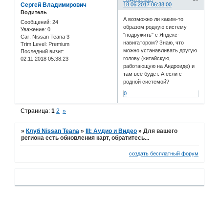
Сергей Владимирович
18.06.2017 06:38:00
Водитель
А возможно ли каким-то
Сообщений:
24
образом родную систему
Уважение:
0
"подружить" с Яндекс-
Car:
Nissan Teana 3
навигатором? Знаю, что
Trim Level:
Premium
можно устанавливать другую
Последний визит:
голову (китайскую,
02.11.2018 05:38:23
работающую на Андроиде) и
там всё будет. А если с
родной системой?
0
Страница:
1
2
»
»
Клуб Nissan Teana
»
III: Аудио и Bидео
»
Для вашего
региона есть обновления карт, обратитесь...
создать бесплатный форум