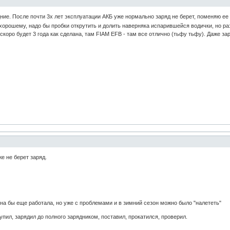
ие. После почти 3х лет эксплуатации АКБ уже нормально заряд не берет, поменяю ее к
 хорошему, надо бы пробки открутить и долить наверняка испарившейся водички, но 
коро будет 3 года как сделана, там FIAM EFB - там все отлично (тьфу тьфу). Даже за
е не берет заряд.
 она бы еще работала, но уже с проблемами и в зимний сезон можно было "налететь"
упил, зарядил до полного зарядником, поставил, прокатился, проверил.
.