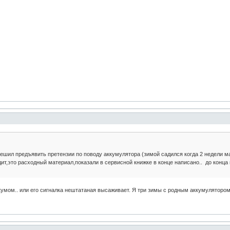
ешил предъявить претензии по поводу аккумулятора (зимой садился когда 2 недели ма
ит,это расходный материал,показали в сервисной книжке в конце написано.. до конца г
кумом.. или его сигналка нештатаная высаживает. Я три зимы с родным аккумуляторо