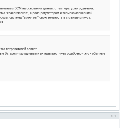
равлением BCM на основании данных с температурного датчика,
ема "классическая", с реле-регулятором и термокомпенсацией.
орозы: система "включает" свою зеленость в сильные минуса,
ет.
узка потребителей влияет
евые батареи - кальциевыми их называют чуть ошибочно - это - обычные
161