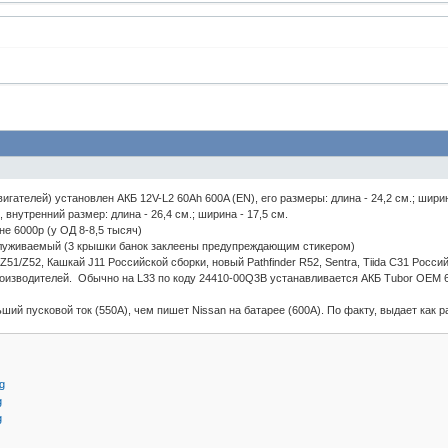
игателей) установлен АКБ 12V-L2 60Ah 600A (EN), его размеры: длина - 24,2 см.; ширин
внутренний размер: длина - 26,4 см.; ширина - 17,5 см.
не 6000р (у ОД 8-8,5 тысяч)
служиваемый (3 крышки банок заклеены предупреждающим стикером)
Z51/Z52, Кашкай J11 Российской сборки, новый Pathfinder R52, Sentra, Tiida C31 Росси
оизводителей. Обычно на L33 по коду 24410-00Q3B устанавливается АКБ Tubor OEM 60.
ший пусковой ток (550А), чем пишет Nissan на батарее (600A). По факту, выдает как р