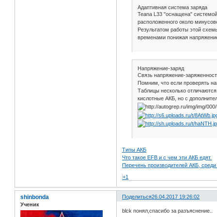
Адаптивная система заряда
Teana L33 "оснащена" системой
расположенного около минусов
Результатом работы этой схемы
временами понижая напряжение 
Напряжение-заряд
Связь напряжение-заряженност
Помним, что если проверять на
Таблицы несколько отличаются.
кислотные АКБ, но с дополните
Типы АКБ
Что такое EFB и с чем эти АКБ едят.
Перечень производителей АКБ, среди
+1
shinbonda
Поделиться
26.04.2017 19:26:02
Ученик
blck понял,спасибо за разъяснение..