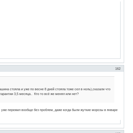
162
шина стояла и уже по весне 8 дней стояла тоже сел в ноль),сказали что
арантии 3,5 месяца.. Кто то всё же менял или нет?
м уже пережил вообще без проблем, даже когда были жуткие морозы в январе