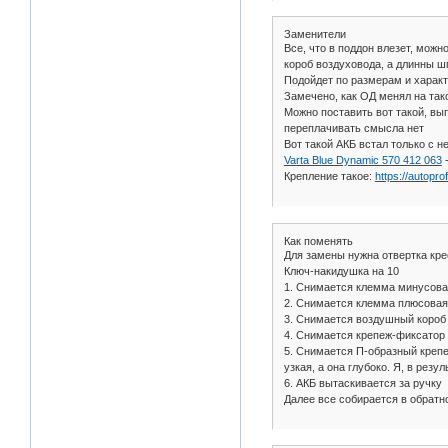
Заменители
Все, что в поддон влезет, можн
короб воздуховода, а длинны шп
Подойдет по размерам и характ
Замечено, как ОД менял на так
Можно поставить вот такой, вы
переплачивать смысла нет
Вот такой АКБ встал только с 
Varta Blue Dynamic 570 412 063
-
Крепление такое:
https://autopro
Как поменять
Для замены нужна отвертка кре
Ключ-накидушка на 10
1. Снимается клемма минусовая 
2. Снимается клемма плюсовая
3. Снимается воздушный короб -
4. Снимается крепеж-фиксатор 
5. Снимается П-образный крепеж
узкая, а она глубоко. Я, в резу
6. АКБ вытаскивается за ручку
Далее все собирается в обратн