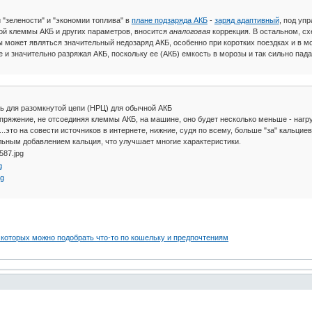
 "зелености" и "экономии топлива" в
плане подзаряда АКБ
-
заряд адаптивный
, под уп
ой клеммы АКБ и других параметров, вносится
аналоговая
коррекция. В остальном, сх
 может являться значительный недозаряд АКБ, особенно при коротких поездках и в м
и значительно разряжая АКБ, поскольку ее (АКБ) емкость в морозы и так сильно пада
ь для разомкнутой цепи (НРЦ) для обычной АКБ
пряжение, не отсоединяя клеммы АКБ, на машине, оно будет несколько меньше - нагр
..это на совести источников в интернете, нижние, судя по всему, больше "за" кальци
льным добавлением кальция, что улучшает многие характеристики.
 которых можно подобрать что-то по кошельку и предпочтениям