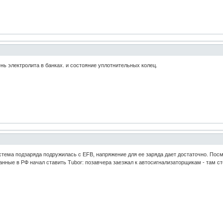
ь электролита в банках. и состояние уплотнительных колец.
стема подзаряда подружилась с EFB, напряжение для ее заряда дает достаточно. Посм
анные в РФ начал ставить Tubor: позавчера заезжал к автосигнализаторщикам - там ст