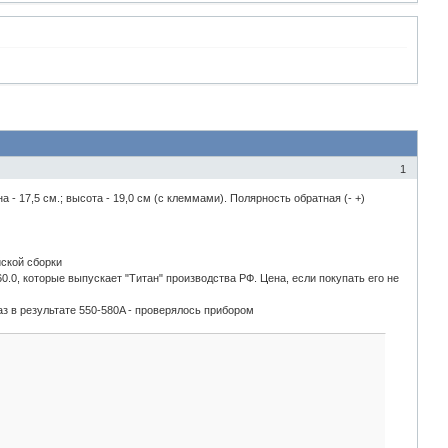
1
а - 17,5 см.; высота - 19,0 см (с клеммами). Полярность обратная (- +)
йской сборки
0, которые выпускает "Титан" производства РФ. Цена, если покупать его не
аз в результате 550-580A - проверялось прибором