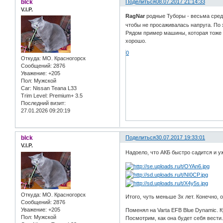
blck
Поделиться
08.07.2017 21:14:33
V.I.P.
RagNar
родные Туборы - весьма средн
чтобы не просаживалась напруга. По
Рядом пример машины, которая тоже с
хорошо.
0
Откуда:
МО. Красногорск
Сообщений:
2876
Уважение:
+205
Пол:
Мужской
Car:
Nissan Teana L33
Trim Level:
Premium+ 3.5
Последний визит:
27.01.2026 09:20:19
blck
Поделиться
30.07.2017 19:33:01
V.I.P.
Надоело, что АКБ быстро садится и уж
Откуда:
МО. Красногорск
Итого, чуть меньше 3х лет. Конечно,
Сообщений:
2876
Уважение:
+205
Поменял на Varta EFB Blue Dynamic. К
Пол:
Мужской
Посмотрим, как она будет себя вести