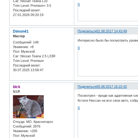
Car:
Nissan Teana L33
0
Trim Level:
Premium+ 3.5
Последний визит:
27.01.2026 09:20:19
Dimon41
Поделиться
01.08.2017 14:43:49
Мастер
Интересно было бы посмотреть уровен
Сообщений:
148
Уважение:
+8
0
Пол:
Мужской
Car:
Nissan Teana 2.5 L33R
Trim Level:
Premium
Последний визит:
30.07.2025 13:58:47
blck
Поделиться
05.08.2017 16:22:42
V.I.P.
Посмотрел - вроде как адаптивная си
Кстати Ниссан на все свои авто, собр
0
Откуда:
МО. Красногорск
Сообщений:
2876
Уважение:
+205
Пол:
Мужской