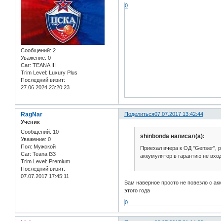
0
Сообщений:
2
Уважение:
0
Car:
TEANA III
Trim Level:
Luxury Plus
Последний визит:
27.06.2024 23:20:23
RagNar
Поделиться
07.07.2017 13:42:44
Ученик
Сообщений:
10
shinbonda написал(а):
Уважение:
0
Пол:
Мужской
Приехал вчера к ОД "Genser", р
Car:
Teana l33
аккумулятор в гарантию не вход
Trim Level:
Premium
Последний визит:
07.07.2017 17:45:11
Вам наверное просто не повезло с ак
этого года
0