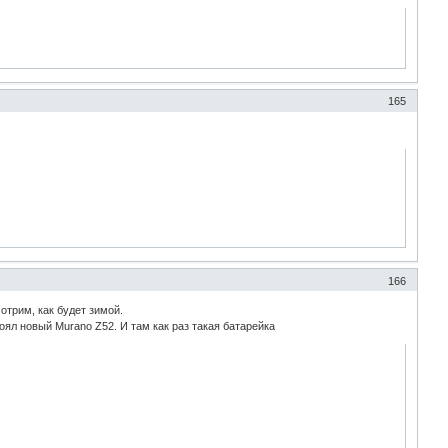
165
166
отрим, как будет зимой.
оял новый Murano Z52. И там как раз такая батарейка