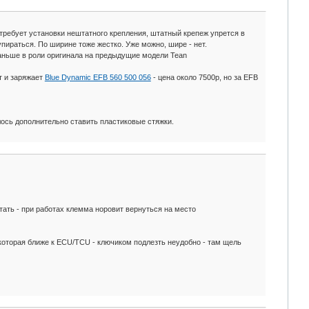
потребует установки нештатного крепления, штатный крепеж упрется в
пираться. По ширине тоже жестко. Уже можно, шире - нет.
раньше в роли оригинала на предыдущие модели Tean
т и заряжает
Blue Dynamic EFB 560 500 056
- цена около 7500р, но за EFB
ось дополнительно ставить пластиковые стяжки.
ать - при работах клемма норовит вернуться на место
 которая ближе к ECU/TCU - ключиком подлезть неудобно - там щель