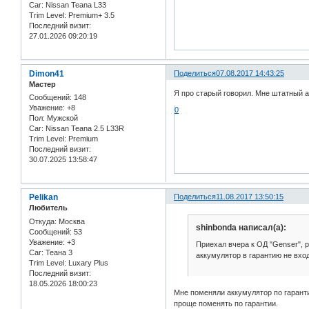
Car:
Nissan Teana L33
Trim Level:
Premium+ 3.5
Последний визит:
27.01.2026 09:20:19
Dimon41
Поделиться
07.08.2017 14:43:25
Мастер
Я про старый говорил. Мне штатный ак
Сообщений:
148
Уважение:
+8
0
Пол:
Мужской
Car:
Nissan Teana 2.5 L33R
Trim Level:
Premium
Последний визит:
30.07.2025 13:58:47
Pelikan
Поделиться
11.08.2017 13:50:15
Любитель
Откуда:
Москва
shinbonda написал(а):
Сообщений:
53
Уважение:
+3
Приехал вчера к ОД "Genser", р
Car:
Теана 3
аккумулятор в гарантию не вход
Trim Level:
Luxary Plus
Последний визит:
18.05.2026 18:00:23
Мне поменяли аккумулятор по гаранти
проще поменять по гарантии.