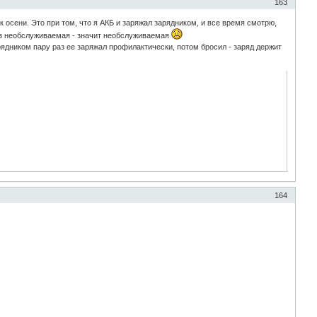
163
 осени. Это при том, что я АКБ и заряжал зарядником, и все время смотрю,
раз необслуживаемая - значит необслуживаемая
рядником пару раз ее заряжал профилактически, потом бросил - заряд держит
164