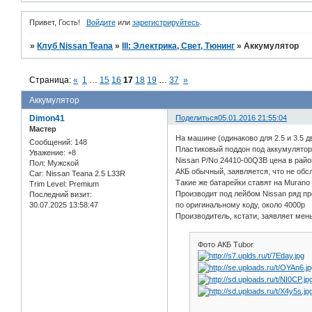
Привет, Гость!
Войдите
или
зарегистрируйтесь
.
»
Клуб Nissan Teana
»
III: Электрика, Свет, Тюнинг
»
Аккумулятор
Страница:
«
1
…
15
16
17
18
19
…
37
»
Аккумулятор
Dimon41
Поделиться
05.01.2016 21:55:04
Мастер
На машине (одинаково для 2.5 и 3.5 дв
Сообщений:
148
Пластиковый поддон под аккумулятор, 
Уважение:
+8
Nissan P/No 24410-00Q3B цена в райо
Пол:
Мужской
АКБ обычный, заявляется, что не об
Car:
Nissan Teana 2.5 L33R
Такие же батарейки ставят на Murano 
Trim Level:
Premium
Производит под лейбом Nissan ряд пр
Последний визит:
30.07.2025 13:58:47
по оригинальному коду, около 4000р
Производитель, кстати, заявляет мень
Фото АКБ Tubor