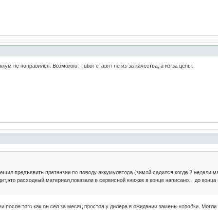
кум не понравился. Возможно, Tubor ставят не из-за качества, а из-за цены.
ешил предъявить претензии по поводу аккумулятора (зимой садился когда 2 недели ма
ит,это расходный материал,показали в сервисной книжке в конце написано.. до конца г
и после того как он сел за месяц простоя у дилера в ожидании замены коробки. Могли 