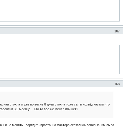
167
168
шина стояла и уже по весне 8 дней стояла тоже сел в ноль),сказали что
арантии 3,5 месяца.. Кто то всё же менял или нет?
бы и не менять - зарядить просто, но мастера оказались ленивые, им было