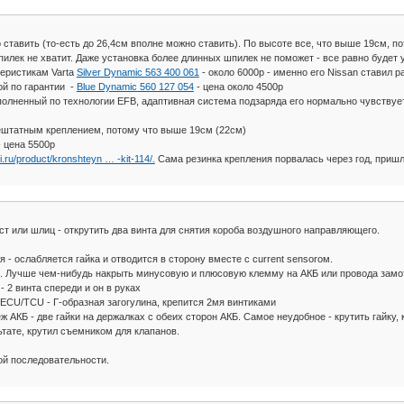
о ставить (то-есть до 26,4см вполне можно ставить). По высоте все, что выше 19см, 
илек не хватит. Даже установка более длинных шпилек не поможет - все равно будет у
еристикам Varta
Silver Dynamic 563 400 061
- около 6000р - именно его Nissan ставил 
ой по гарантии -
Blue Dynamic 560 127 054
- цена около 4500р
полненный по технологии EFB, адаптивная система подзаряда его нормально чувствуе
нештатным креплением, потому что выше 19см (22см)
 цена 5500р
fi.ru/product/kronshteyn … -kit-114/.
Сама резинка крепления порвалась через год, пришл
ст или шлиц - открутить два винта для снятия короба воздушного направляющего.
- ослабляется гайка и отводится в сторону вместе с current sensorом.
. Лучше чем-нибудь накрыть минусовую и плюсовую клемму на АКБ или провода замот
 2 винта спереди и он в руках
ECU/TCU - Г-образная загогулина, крепится 2мя винтиками
 АКБ - две гайки на держалках с обеих сторон АКБ. Самое неудобное - крутить гайку,
льтате, крутил съемником для клапанов.
ой последовательности.