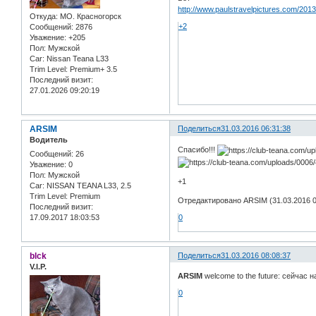
http://www.paulstravelpictures.com/201
Откуда:
МО. Красногорск
+2
Сообщений:
2876
Уважение:
+205
Пол:
Мужской
Car:
Nissan Teana L33
Trim Level:
Premium+ 3.5
Последний визит:
27.01.2026 09:20:19
ARSIM
Поделиться
31.03.2016 06:31:38
Водитель
Спасибо!!!
Сообщений:
26
Уважение:
0
Пол:
Мужской
+1
Car:
NISSAN TEANA L33, 2.5
Trim Level:
Premium
Отредактировано ARSIM (31.03.2016 0
Последний визит:
17.09.2017 18:03:53
0
blck
Поделиться
31.03.2016 08:08:37
V.I.P.
ARSIM
welcome to the future: сейчас 
0