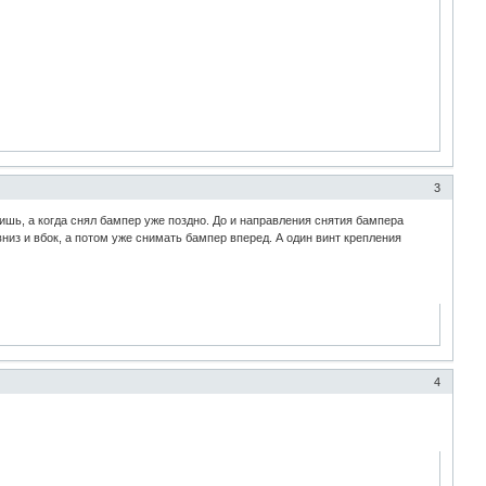
3
тишь, а когда снял бампер уже поздно. До и направления снятия бампера
из и вбок, а потом уже снимать бампер вперед. А один винт крепления
4