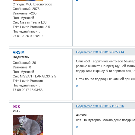
Откуда:
МО. Красногорск
Сообщений:
2876
Уважение:
+205
Пол:
Мужской
Car:
Nissan Teana L33
Trim Level:
Premium+ 3.5
Последний визит:
27.01.2026 09:20:19
ARSIM
Поделиться
30.03.2016 06:53:14
Водитель
Спасибо! Теоритически-то все бампер
Сообщений:
26
разные бывают. На предыдущей машин
Уважение:
0
подкрылка к крылу был спрятан так, ч
Пол:
Мужской
Car:
NISSAN TEANA L33, 2.5
Я так понял подводных камней при с
Trim Level:
Premium
Последний визит:
0
17.09.2017 18:03:53
blck
Поделиться
30.03.2016 11:50:16
V.I.P.
ARSIM
нет. Но муторно. Можно даже подкрыл
0