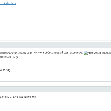
3 … index.html
Ни хуха себе... первый раз такое вижу.
6:32:39)
на очень многих машинах так.