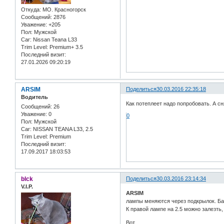
Откуда:
МО. Красногорск
Сообщений:
2876
Уважение:
+205
Пол:
Мужской
Car:
Nissan Teana L33
Trim Level:
Premium+ 3.5
Последний визит:
27.01.2026 09:20:19
ARSIM
Поделиться
30.03.2016 22:35:18
Водитель
Как потеплеет надо попробовать. А сн
Сообщений:
26
Уважение:
0
0
Пол:
Мужской
Car:
NISSAN TEANA L33, 2.5
Trim Level:
Premium
Последний визит:
17.09.2017 18:03:53
blck
Поделиться
30.03.2016 23:14:34
V.I.P.
ARSIM
лампы меняются через подкрылок. Бам
К правой лампе на 2.5 можно залезть
Вот