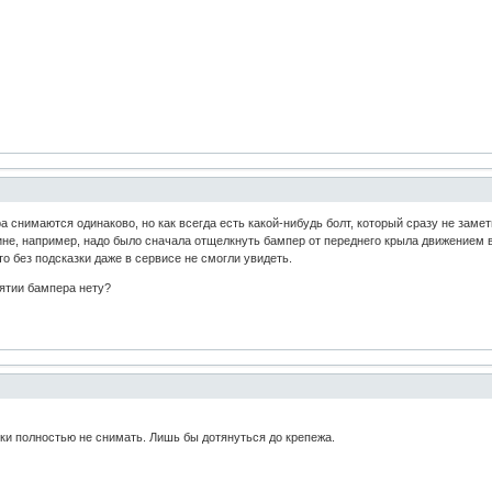
а снимаются одинаково, но как всегда есть какой-нибудь болт, который сразу не заме
е, например, надо было сначала отщелкнуть бампер от переднего крыла движением вн
то без подсказки даже в сервисе не смогли увидеть.
нятии бампера нету?
ки полностью не снимать. Лишь бы дотянуться до крепежа.