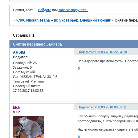
Привет, Гость!
Войдите
или
зарегистрируйтесь
.
»
Клуб Nissan Teana
»
III: Экстерьер, Внешний тюнинг
»
Снятие пере
Страница:
1
Снятие переднего бампера
ARSIM
Поделиться
29.03.2016 22:04:10
Водитель
Всем доброго времени суток. Собств
Сообщений:
26
Уважение:
0
0
Пол:
Мужской
Car:
NISSAN TEANA L33, 2.5
Trim Level:
Premium
Последний визит:
17.09.2017 18:03:53
blck
Поделиться
30.03.2016 06:09:11
V.I.P.
Как обычно - сверху защитку радиато
поотсоединять, снять поворотники и 
Часть можно не делать - снимать в сб
0