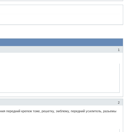
1
2
нения передний крепеж тоже, решетку, эмблему, передний усилитель, разьемы