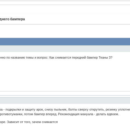
днего бампера
енно по названию темы и вопрос: Как снимается передний бампер Теаны 3?
ра - подкрылки и защиту арок, снизу пыльник, болты сверху открутить, резинку уплот
противотуманки, потом бампер вперед. Рекомендация мануала - делать вдвоем.
оре. Зависит от того, зачем снимается