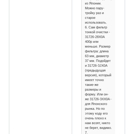
из Японии.
Можно пару-
тройку раз и
старое
использовать.
6. Сам фильтр
тонкой очистки -
31726-28X0A
400р или
меньше. Размер
фильтра: длина
63 мм, диаметр
37 мм. Подойдет
и 31726-3JX0A
(предыдущая
версия), который
имеет точно
такие-же
размеры и
форму. Или он-
же 31726-3XX0A -
для Японского
рынка. Но по
этому коду его
очень плохо к
нам возят, никто
не берет, видимо.
7.