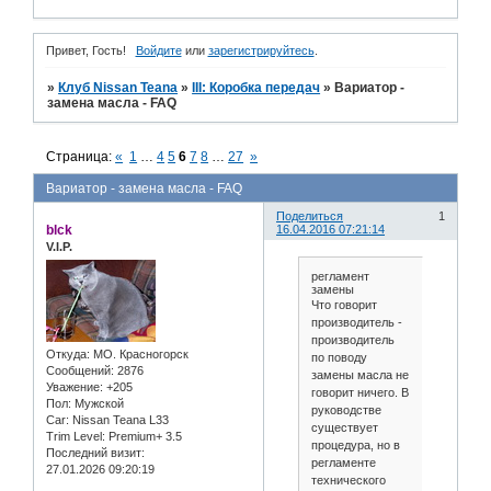
Привет, Гость!
Войдите
или
зарегистрируйтесь
.
»
Клуб Nissan Teana
»
III: Коробка передач
»
Вариатор -
замена масла - FAQ
Страница:
«
1
…
4
5
6
7
8
…
27
»
Вариатор - замена масла - FAQ
Поделиться
1
blck
16.04.2016 07:21:14
V.I.P.
регламент
замены
Что говорит
производитель -
производитель
Откуда:
МО. Красногорск
по поводу
Сообщений:
2876
замены масла не
Уважение:
+205
говорит ничего. В
Пол:
Мужской
руководстве
Car:
Nissan Teana L33
существует
Trim Level:
Premium+ 3.5
процедура, но в
Последний визит:
регламенте
27.01.2026 09:20:19
технического