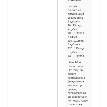
счетчик этот
считает со
следующими
скоростями:
1 ед/мин -
90...99град,
2 ед/мин -
100...109град,
4 ед/мин -
110...119град,
6 ед/мин -
120...129град,
8 ед/мин -
130...139град.
Ниже 90 не
считает вовсе.
Поэтому, при
работе
кондиционера
(запускается
вентилятор
принуд.
охлаждения на
1ю скорость), он
не тикает. Разве
что если на