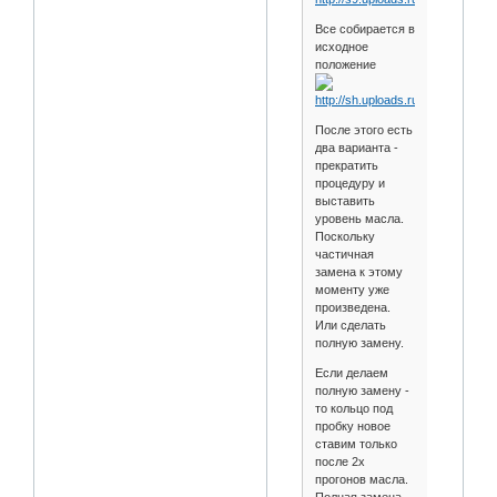
Все собирается в
исходное
положение
После этого есть
два варианта -
прекратить
процедуру и
выставить
уровень масла.
Поскольку
частичная
замена к этому
моменту уже
произведена.
Или сделать
полную замену.
Если делаем
полную замену -
то кольцо под
пробку новое
ставим только
после 2х
прогонов масла.
Полная замена -