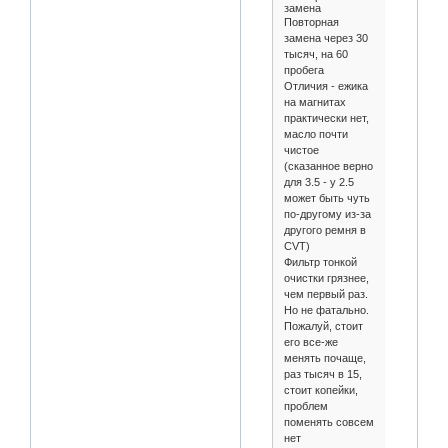
замена
Повторная
замена через 30
тысяч, на 60
пробега
Отличия - ежика
на магнитах
практически нет,
масло почти
чистое
(сказанное верно
для 3.5 - у 2.5
может быть чуть
по-другому из-за
другого ремня в
CVT)
Фильтр тонкой
очистки грязнее,
чем первый раз.
Но не фатально.
Пожалуй, стоит
его все-же
менять почаще,
раз тысяч в 15,
стоит копейки,
проблем
поменять совсем
нет