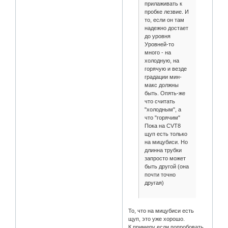
прилаживать к
пробке лезвие. И
то, если он там
надежно достает
до уровня
Уровней-то
много - на
холодную, на
горячую и везде
градации мин-
макс должны
быть. Опять-же
что считать
"холодным", а
что "горячим"
Пока на CVT8
щуп есть только
на мицубиси. Но
длинна трубки
запросто может
быть другой (она
почти точно
другая)
То, что на мицубиси есть
щуп, это уже хорошо.
К примеру если попробовать