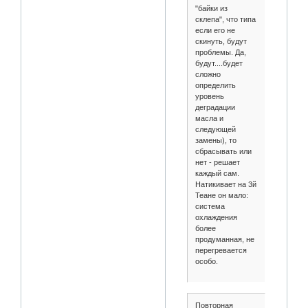
"байки из
склепа", что типа
если его не
скинуть, будут
проблемы. Да,
будут....будет
сложно
определить
уровень
деградации
масла и
следующей
замены), то
сбрасывать или
нет - решает
каждый сам.
Натикивает на 3й
Теане он мало:
система
охлаждения
более
продуманная, не
перегревается
особо.
Повторная