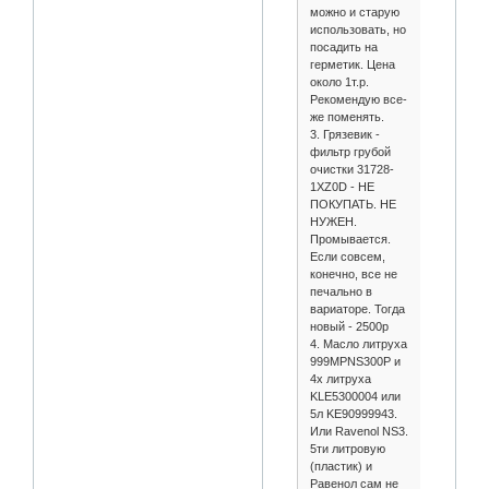
можно и старую
использовать, но
посадить на
герметик. Цена
около 1т.р.
Рекомендую все-
же поменять.
3. Грязевик -
фильтр грубой
очистки 31728-
1XZ0D - НЕ
ПОКУПАТЬ. НЕ
НУЖЕН.
Промывается.
Если совсем,
конечно, все не
печально в
вариаторе. Тогда
новый - 2500р
4. Масло литруха
999MPNS300P и
4х литруха
KLE5300004 или
5л KE90999943.
Или Ravenol NS3.
5ти литровую
(пластик) и
Равенол сам не