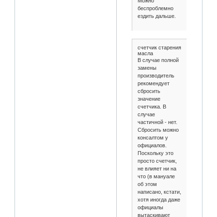
Можно
беспроблемно
ездить дальше.
счетчик старения
масла
В случае полной
замены
производитель
рекомендует
сбросить
значение
счетчика. В
случае
частичной - нет.
Сбросить можно
консалтом у
официалов.
Поскольку это
просто счетчик,
не влияет ни на
что (в мануале
об этом
написано, кстати,
хотя иногда даже
официалы
вытаскивают