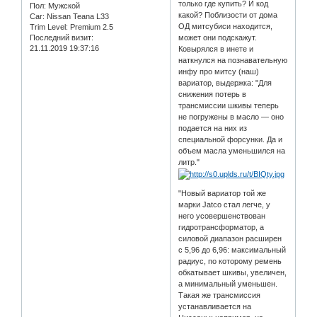
только где купить? И код
Пол:
Мужской
какой? Поблизости от дома
Car:
Nissan Teana L33
ОД митсубиси находится,
Trim Level:
Premium 2.5
может они подскажут.
Последний визит:
21.11.2019 19:37:16
Ковырялся в инете и
наткнулся на познавательную
инфу про митсу (наш)
вариатор, выдержка: "Для
снижения потерь в
трансмиссии шкивы теперь
не погружены в масло — оно
подается на них из
специальной форсунки. Да и
объем масла уменьшился на
литр."
"Новый вариатор той же
марки Jatco стал легче, у
него усовершенствован
гидротрансформатор, а
силовой диапазон расширен
с 5,96 до 6,96: максимальный
радиус, по которому ремень
обкатывает шкивы, увеличен,
а минимальный уменьшен.
Такая же трансмиссия
устанавливается на