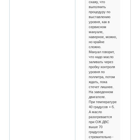
скажу, что
выполнить
процедуру по
выставлению
уровня, как в
сервисном
мануале,
наверное, можно,
но крайне
сложно.
Мануал говорит,
что надо масло
заливать через
пробку контроля
уровня по
поллитра, потом
ждать, пока
стечет лишнее.
На заведенном
двигателе.
При температуре
40 градусов +-5.
А масло
разогревается
при ОЖ ДВС
выше 70
градусов
стремительно -