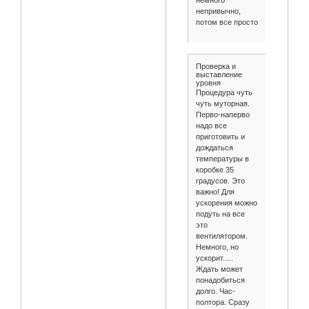
непривычно,
потом все просто
Проверка и
выставление
уровня
Процедура чуть
чуть муторная.
Перво-наперво
надо все
приготовить и
дождаться
температуры в
коробке 35
градусов. Это
важно! Для
ускорения можно
подуть на все
это
вентилятором.
Немного, но
ускорит.....
Ждать может
понадобиться
долго. Час-
полтора. Сразу