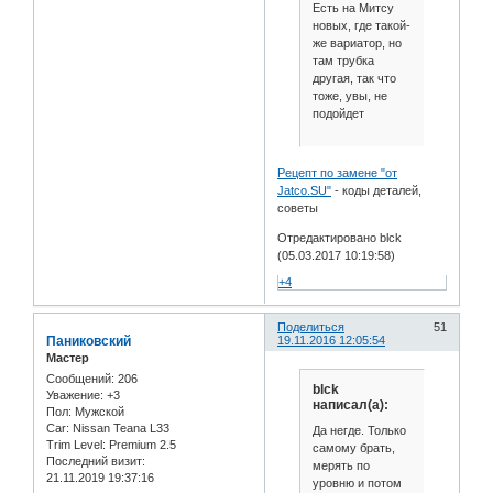
Есть на Митсу
новых, где такой-
же вариатор, но
там трубка
другая, так что
тоже, увы, не
подойдет
Рецепт по замене "от
Jatco.SU"
- коды деталей,
советы
Отредактировано blck
(05.03.2017 10:19:58)
+4
Поделиться
51
Паниковский
19.11.2016 12:05:54
Мастер
Сообщений:
206
blck
Уважение:
+3
написал(а):
Пол:
Мужской
Car:
Nissan Teana L33
Да негде. Только
Trim Level:
Premium 2.5
самому брать,
Последний визит:
мерять по
21.11.2019 19:37:16
уровню и потом