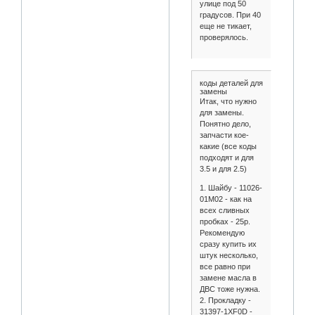
улице под 50
градусов. При 40
еще не тикает,
проверялось.
коды деталей для
замены
Итак, что нужно
для замены.
Понятно дело,
запчасти кое-
какие (все коды
подходят и для
3.5 и для 2.5)
1. Шайбу - 11026-
01M02 - как на
всех сливных
пробках - 25р.
Рекомендую
сразу купить их
штук несколько,
все равно при
замене масла в
ДВС тоже нужна.
2. Прокладку -
31397-1XF0D -