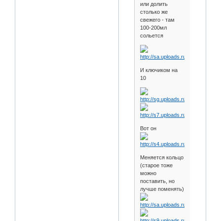
или долить
столько же
свежего - там
100-200мл
сольется
И ключиком на
10
Вот он
Меняется кольцо
(старое тоже
можно
поставить, но
лучше поменять)