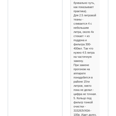
буквально чуть,
как показывает
практика).
Для 2.5 литровой
теаны -
сливается 4 с
небольшим
литра, около 4х
стекает + из
поддона и
фильтра 300-
400мл. Так что
нужно 4.5 литра
на частичную
замену.
При замене
прогоном на
аппарате
понадобится в
районе 15ти
литров, никто
пока не делал -
цифра не точная.
5. Кольцо под
фильтр тонкой
очистки -
315263VX0A -
100р. Идет долго,