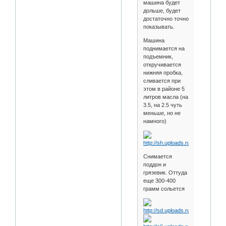
машина будет
дольше, будет
достаточно точно
показывать.
Машина
поднимается на
подъемник,
откручивается
нижняя пробка,
сливается при
этом в районе 5
литров масла (на
3.5, на 2.5 чуть
меньше, но не
намного)
Снимается
поддон и
грязевик. Оттуда
еще 300-400
грамм сольется