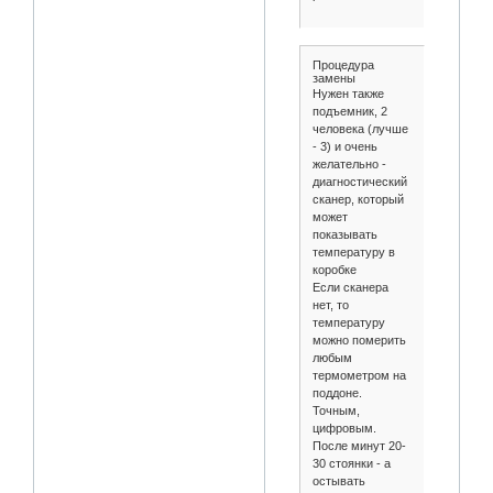
Процедура
замены
Нужен также
подъемник, 2
человека (лучше
- 3) и очень
желательно -
диагностический
сканер, который
может
показывать
температуру в
коробке
Если сканера
нет, то
температуру
можно померить
любым
термометром на
поддоне.
Точным,
цифровым.
После минут 20-
30 стоянки - а
остывать