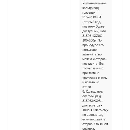
Уплотнительное
кольцо под
грязевик
315261XG0A
(старый код,
поэтому более
доступный) или
31526-1XZ0C -
100-200р. По
процедуре его
положено
заменить, но
можно и старое
поставить. Вот
только мы его
при замене
уронили в масло
и искать не
стали.
8. Кольцо под
overflow plug
315263VX0B -
для эстетов -
100р. Ничего ему
не сделается,
если поставить
старое. Обычная
резинка.