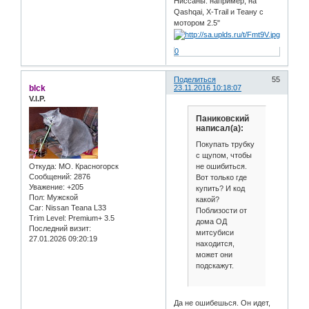
Ниссаны: например, на
Qashqai, X-Trail и Теану с
мотором 2.5"
0
Поделиться
55
blck
23.11.2016 10:18:07
V.I.P.
Паниковский
написал(а):
Покупать трубку
с щупом, чтобы
не ошибиться.
Откуда:
МО. Красногорск
Сообщений:
2876
Вот только где
Уважение:
+205
купить? И код
Пол:
Мужской
какой?
Car:
Nissan Teana L33
Поблизости от
Trim Level:
Premium+ 3.5
дома ОД
Последний визит:
митсубиси
27.01.2026 09:20:19
находится,
может они
подскажут.
Да не ошибешься. Он идет,