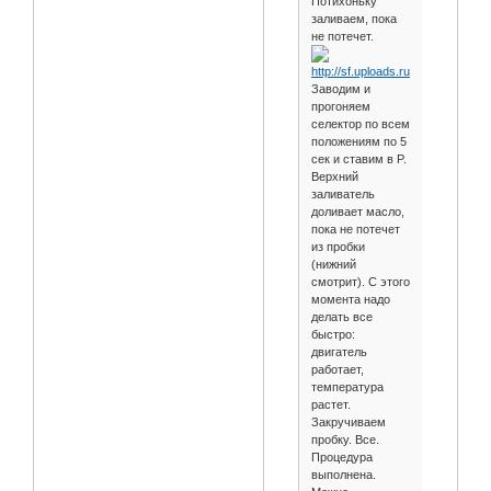
Потихоньку
заливаем, пока
не потечет.
Заводим и
прогоняем
селектор по всем
положениям по 5
сек и ставим в P.
Верхний
заливатель
доливает масло,
пока не потечет
из пробки
(нижний
смотрит). С этого
момента надо
делать все
быстро:
двигатель
работает,
температура
растет.
Закручиваем
пробку. Все.
Процедура
выполнена.