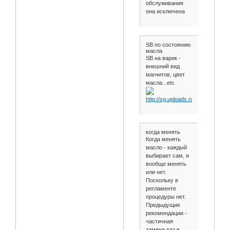
обслуживания
она исключена
SB по состоянию
масла
SB на варик -
внешний вид
магнитов, цвет
масла...etc
когда менять
Когда менять
масло - каждый
выбирает сам, и
вообще менять
или нет.
Поскольку в
регламенте
процедуры нет.
Предыдущие
рекомендации -
частичная
замена раз в