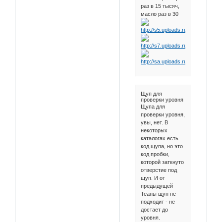
раз в 15 тысяч,
масло раз в 30
Щуп для
проверки уровня
Щупа для
проверки уровня,
увы, нет. В
некоторых
каталогах есть
код щупа, но это
код пробки,
которой заткнуто
отверстие под
щуп. И от
предыдущей
Теаны щуп не
подходит - не
достает до
уровня.