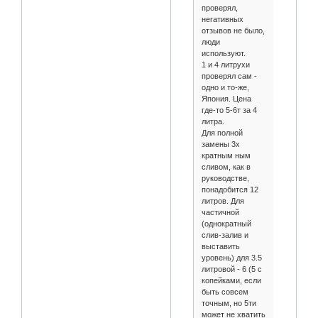
проверял,
негативных
отзывов не было,
люди
используют.
1 и 4 литрухи
проверял сам -
одно и то-же,
Япония. Цена
где-то 5-6т за 4
литра.
Для полной
замены 3х
кратным ным
сливом, как в
руководстве,
понадобится 12
литров. Для
частичной
(однократный
слив-залив и
выставить
уровень) для 3.5
литровой - 6 (5 с
копейками, если
быть совсем
точным, но 5ти
может не хватить