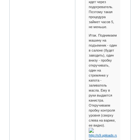
идет через
подогреватель.
Поэтому такая
процедура
займет часов 5,
не меньше.
Итак. Поднимаем
машину на
подъемник - один
в салоне (будет
заводить), один
внизу - пробку
откручивать,
один на
стремянке у
капота -
заливатель
масла. Ему в
руки выдается
канистра.
Откручиваем
пробку контроля
уровня (сверху
слева на варике,
ее видно).