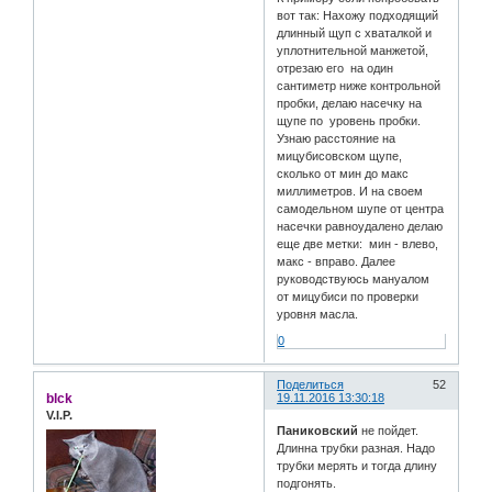
вот так: Нахожу подходящий
длинный щуп с хваталкой и
уплотнительной манжетой,
отрезаю его на один
сантиметр ниже контрольной
пробки, делаю насечку на
щупе по уровень пробки.
Узнаю расстояние на
мицубисовском щупе,
сколько от мин до макс
миллиметров. И на своем
самодельном шупе от центра
насечки равноудалено делаю
еще две метки: мин - влево,
макс - вправо. Далее
руководствуюсь мануалом
от мицубиси по проверки
уровня масла.
0
Поделиться
52
blck
19.11.2016 13:30:18
V.I.P.
Паниковский
не пойдет.
Длинна трубки разная. Надо
трубки мерять и тогда длину
подгонять.