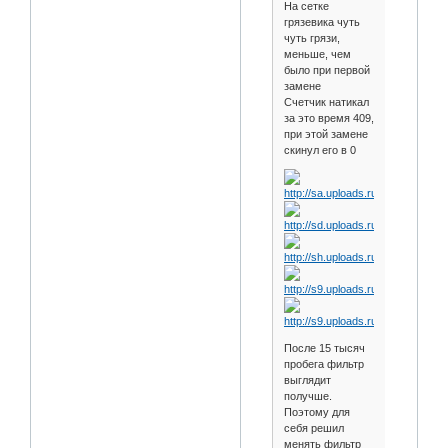
На сетке
грязевика чуть
чуть грязи,
меньше, чем
было при первой
замене
Счетчик натикал
за это время 409,
при этой замене
скинул его в 0
После 15 тысяч
пробега фильтр
выглядит
получше.
Поэтому для
себя решил
менять фильтр