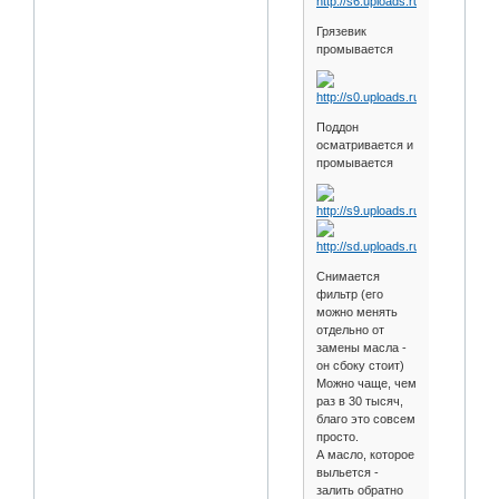
Грязевик
промывается
Поддон
осматривается и
промывается
Снимается
фильтр (его
можно менять
отдельно от
замены масла -
он сбоку стоит)
Можно чаще, чем
раз в 30 тысяч,
благо это совсем
просто.
А масло, которое
выльется -
залить обратно