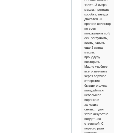
залить 3 литра
масла, прогнать
коробку, заведя
двигатель и
прогнав селектор
по всем
положениям по 5
сек, заглушить,
слить, залить
еще 3 литра
масла,
процедуру
повторить
Масло удобнее
всего заливать
через верхнее
отверстие
бывшего щупа,
понадобится
небольшая
воронка и
заглушку
снять..... для
этого аккуратно
поддеть ее
отверткой. С
первого раза
немного