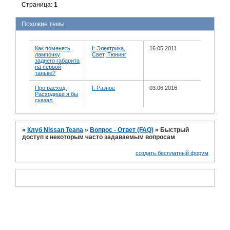
Страница:
1
Похожие темы
Как поменять
I: Электрика,
16.05.2011
лампочку
Свет, Тюнинг
заднего габарита
на первой
таньке?
Про расход.
I: Разное
03.06.2016
Расходище я бы
сказал.
»
Клуб Nissan Teana
»
Вопрос - Ответ (FAQ)
»
Быстрый
доступ к некоторым часто задаваемым вопросам
создать бесплатный форум