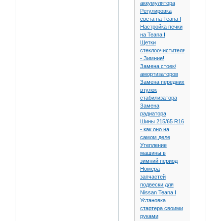
аккумулятора
Регулировка
света на Teana I
Настройка печки
на Teana I
Щетки
стеклоочистителя
- Зимние!
Замена стоек/
амортизаторов
Замена передних
втулок
стабилизатора
Замена
радиатора
Шины 215/65 R16
- как оно на
самом деле
Утепление
машины в
зимний период
Номера
запчастей
подвески для
Nissan Teana I
Установка
стартера своими
руками