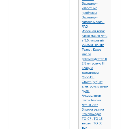
Вариатор -
известные
проблемы
Вариатор -
замена масла -
FAQ
Извечная тема:
какое масло лить
в 3.5 литровый
VQ35DE на IIIю
Теану
,
Какое
масло
рекомендуется в
2.5 литровую III
Теану с
двигателем
QR25DE
Свист (гул) от
электроусилителя
руля.
Аккумулятор
Какой бензин
лить в 2.5?
Зимняя резина
Кто проходил
ТО-0?
,
ТО 15
тысяч
,
ТО 30
тыс