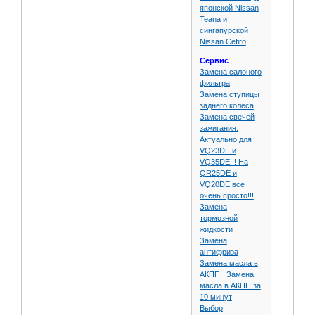
японской Nissan
Teana и
сингапурской
Nissan Cefiro
Сервис
Замена салоного
фильтра
Замена ступицы
заднего колеса
Замена свечей
зажигания.
Актуально для
VQ23DE и
VQ35DE!!! На
QR25DE и
VQ20DE все
очень просто!!!
Замена
тормозной
жидкости
Замена
антифриза
Замена масла в
АКПП
Замена
масла в АКПП за
10 минут
Выбор