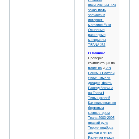
Памятка
начинающим. Как
заказывать
запчасти в
интернет-
магазине Exist
Основные
расходные
материалы
TEANA J31
О машине
Проверка
комплектации по
frame-no
и
VIN
Режимы Power и
Snow - мысли,
догадки, факты
Расход бензина
на Teana I
Типы цоколей
Как пользоваться
бортовым
компьютером
Теана 2003-2005
правый руль
Теория подбора
дисков и литья
Различия между