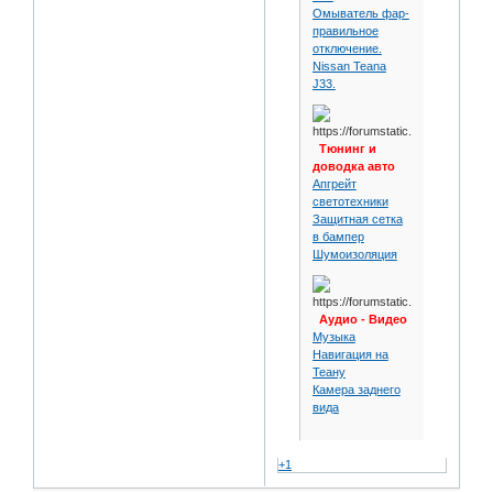
Омыватель фар-
правильное
отключение.
Nissan Teana
J33.
Тюнинг и
доводка авто
Апгрейт
светотехники
Защитная сетка
в бампер
Шумоизоляция
Аудио - Видео
Музыка
Навигация на
Теану
Камера заднего
вида
+1