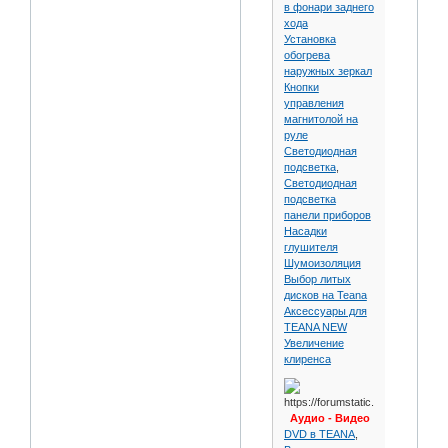
в фонари заднего
хода
Установка
обогрева
наружных зеркал
Кнопки
управления
магнитолой на
руле
Светодиодная
подсветка
,
Светодиодная
подсветка
панели приборов
Насадки
глушителя
Шумоизоляция
Выбор литых
дисков на Teana
Аксессуары для
TEANA NEW
Увеличение
клиренса
Аудио - Видео
DVD в TEANA
,