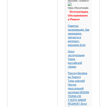
NISSAN TEANA II
Эксплуатация,
Обслуживание
и Ремонт
Памятка
начинающим. Как
заказывать
запчасти в
интернет-
магазине Exist
Опыт
эксплуатации
Teana
российской
сборки
Расход бензина
на Teana II
Типы цоколей
Чистка
дроссельной
заслонки NISSAN
TEANA J32
У КОГО КАКАЯ
РЕЗИНА? Лето/