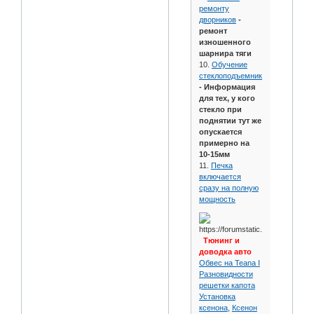
ремонту
дворников
-
ремонт
изношенного
шарнира тяги
10.
Обучение
стеклоподъемников
- Информация
для тех, у кого
стекло при
поднятии тут же
опускается
примерно на
10-15мм
11.
Печка
включается
сразу на полную
мощность
Тюнинг и
доводка авто
Обвес на Teana I
Разновидности
решетки капота
Установка
ксенона
,
Ксенон