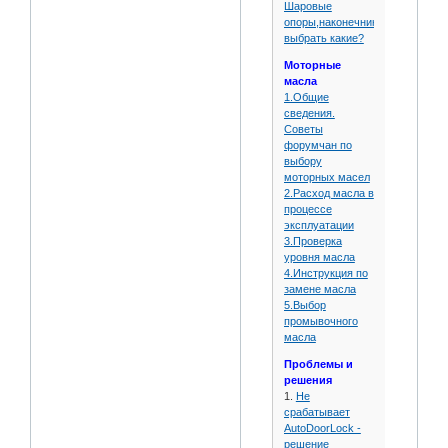
Шаровые
опоры,наконечники,помогите
выбрать какие?
Моторные
масла
1.Общие
сведения.
Советы
форумчан по
выбору
моторных масел
2.Расход масла в
процессе
эксплуатации
3.Проверка
уровня масла
4.Инструкция по
замене масла
5.Выбор
промывочного
масла
Проблемы и
решения
1.
Не
срабатывает
AutoDoorLock -
решение