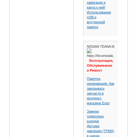
навигация и
карта к ней!
Использование
USB и
внутренней
памяти
NISSAN TEANA III
Эксплуатация,
Обслуживание
и Ремонт
Памятка
начинающим. Как
заказывать
запчасти в
интернет-
магазине Exist
Замена
тормозных
колодок
Датчики
давления (TPMS)
в шинах