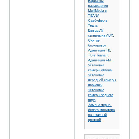
Варианты
размещения
MultiMedia в
TEANA
Савбуфер в
Teana
Вывод AV
сигнала на AUX
,
Снятие
блокировок
Адаптация ТВ
,
ТВ в Teana II
,
Адаптация FM
Установка
камеры обгона
,
Установка
передней камеры
парковки
,
Установка
камеры заднего
вида
Замена черно-
белого монитора
на штатный
цветной