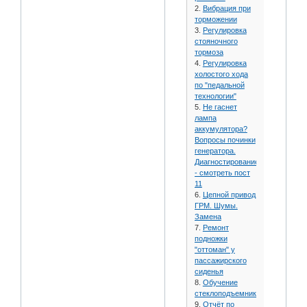
2.
Вибрация при
торможении
3.
Регулировка
стояночного
тормоза
4.
Регулировка
холостого хода
по "педальной
технологии"
5.
Не гаснет
лампа
аккумулятора?
Вопросы починки
генератора.
Диагностирование
- смотреть пост
11
6.
Цепной привод
ГРМ. Шумы.
Замена
7.
Ремонт
подножки
"оттоман" у
пассажирского
сиденья
8.
Обучение
стеклоподъемников
9.
Отчёт по