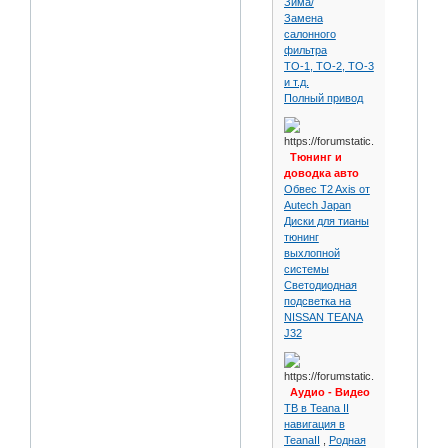
Зима/
Замена
салонного
фильтра
ТО-1, ТО-2, ТО-3
и т.д.
Полный привод
Тюнинг и
доводка авто
Обвес T2 Axis от
Autech Japan
Диски для тианы
тюнинг
выхлопной
системы
Светодиодная
подсветка на
NISSAN TEANA
J32
Аудио - Видео
ТВ в Teana II
навигация в
TeanaII
,
Родная