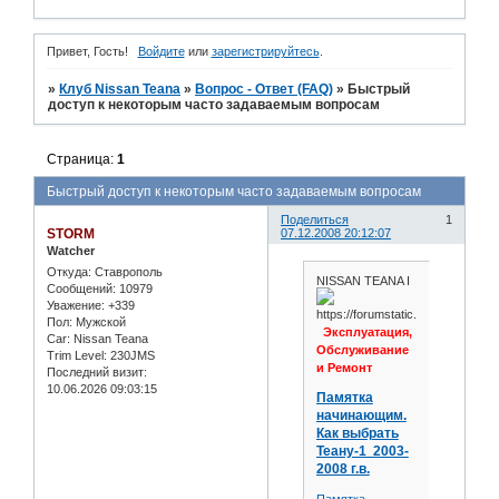
Привет, Гость!
Войдите
или
зарегистрируйтесь
.
»
Клуб Nissan Teana
»
Вопрос - Ответ (FAQ)
»
Быстрый
доступ к некоторым часто задаваемым вопросам
Страница:
1
Быстрый доступ к некоторым часто задаваемым вопросам
Поделиться
1
STORM
07.12.2008 20:12:07
Watcher
Откуда:
Ставрополь
NISSAN TEANA I
Сообщений:
10979
Уважение:
+339
Пол:
Мужской
Эксплуатация,
Car:
Nissan Teana
Обслуживание
Trim Level:
230JMS
и Ремонт
Последний визит:
10.06.2026 09:03:15
Памятка
начинающим.
Как выбрать
Теану-1 2003-
2008 г.в.