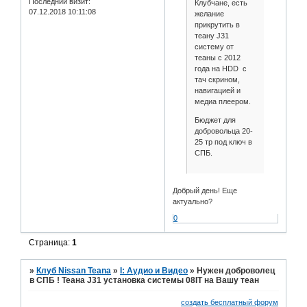
Последний визит:
Клубчане, есть
07.12.2018 10:11:08
желание
прикрутить в
теану J31
систему от
теаны с 2012
года на HDD с
тач скрином,
навигацией и
медиа плеером.
Бюджет для
добровольца 20-
25 тр под ключ в
СПБ.
Добрый день! Еще
актуально?
0
Страница:
1
»
Клуб Nissan Teana
»
I: Аудио и Bидео
»
Нужен доброволец
в СПБ ! Теана J31 установка системы 08IT на Вашу теан
создать бесплатный форум