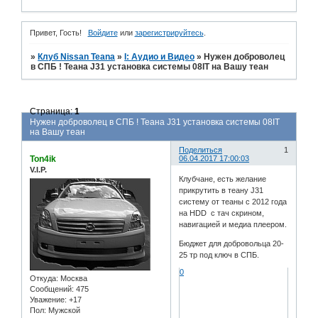
Привет, Гость!
Войдите
или
зарегистрируйтесь
.
»
Клуб Nissan Teana
»
I: Аудио и Bидео
»
Нужен доброволец
в СПБ ! Теана J31 установка системы 08IT на Вашу теан
Страница:
1
Нужен доброволец в СПБ ! Теана J31 установка системы 08IT
на Вашу теан
Поделиться
1
Ton4ik
06.04.2017 17:00:03
V.I.P.
Клубчане, есть желание
прикрутить в теану J31
систему от теаны с 2012 года
на HDD с тач скрином,
навигацией и медиа плеером.
Бюджет для добровольца 20-
25 тр под ключ в СПБ.
0
Откуда:
Москва
Сообщений:
475
Уважение:
+17
Пол:
Мужской