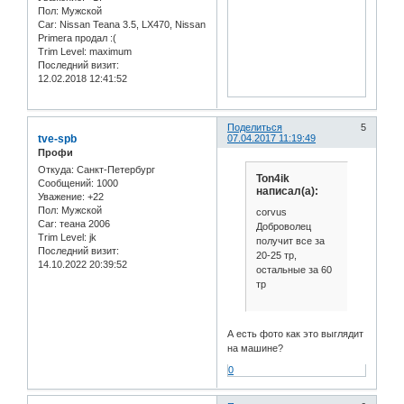
Пол:
Мужской
Car:
Nissan Teana 3.5, LX470, Nissan
Primera продал :(
Trim Level:
maximum
Последний визит:
12.02.2018 12:41:52
Поделиться
5
tve-spb
07.04.2017 11:19:49
Профи
Откуда:
Санкт-Петербург
Ton4ik
Сообщений:
1000
написал(а):
Уважение:
+22
Пол:
Мужской
corvus
Car:
теана 2006
Доброволец
Trim Level:
jk
получит все за
Последний визит:
20-25 тр,
14.10.2022 20:39:52
остальные за 60
тр
А есть фото как это выглядит
на машине?
0