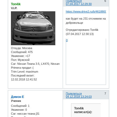
Поделиться
6
Ton4ik
07.04.2017 12:29:30
V.I.P.
https://www.drive2.ru/b/4618800968908
как будет на J31 отснимем на
добровольце
Отредактировано Ton4ik
(07.04.2017 12:30:13)
0
Откуда:
Москва
Сообщений:
475
Уважение:
+17
Пол:
Мужской
Car:
Nissan Teana 3.5, LX470, Nissan
Primera продал :(
Trim Level:
maximum
Последний визит:
12.02.2018 12:41:52
Поделиться
7
Димон Е
04.12.2018 13:24:03
Ученик
Сообщений:
1
Ton4ik
Уважение:
0
написал(а):
Car:
ниссан теана j31