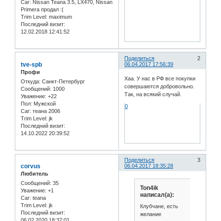
Car:
Nissan Teana 3.5, LX470, Nissan
Primera продал :(
Trim Level:
maximum
Последний визит:
12.02.2018 12:41:52
Поделиться
2
tve-spb
06.04.2017 17:56:39
Профи
Хаа. У нас в РФ все покупки
Откуда:
Санкт-Петербург
совершаются добровольно.
Сообщений:
1000
Так, на всякий случай.
Уважение:
+22
Пол:
Мужской
0
Car:
теана 2006
Trim Level:
jk
Последний визит:
14.10.2022 20:39:52
Поделиться
3
corvus
06.04.2017 18:35:28
Любитель
Сообщений:
35
Ton4ik
Уважение:
+1
написал(а):
Car:
teana
Trim Level:
jk
Клубчане, есть
Последний визит:
желание
06.02.2020 18:37:01