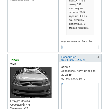
прикрутить в
теану J31
систему от
теаны с 2012
года на HDD с
тач скрином,
навигацией и
медиа плеером.
однако шикарно было бы
0
Поделиться
4
Ton4ik
07.04.2017 10:36:28
V.I.P.
corvus
Доброволец получит все за
20-25 тр,
остальные за 60 тр
0
Откуда:
Москва
Сообщений:
475
Уважение:
+17