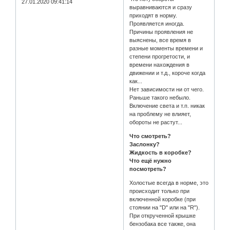
27.01.2020 09:41:14
выравниваются и сразу
приходят в норму.
Проявляется иногда.
Причины проявления не
выяснены, все время в
разные моменты времени и
степени прогретости, и
времени нахождения в
движении и т.д., короче когда
как...
Нет зависимости ни от чего.
Раньше такого небыло.
Включение света и т.п. никак
на проблему не влияет,
обороты не растут...
Что смотреть?
Заслонку?
Жидкость в коробке?
Что ещё нужно
посмотреть?
Холостые всегда в норме, это
происходит только при
включенной коробке (при
стоянии на "D" или на "R").
При открученной крышке
бензобака все также, она