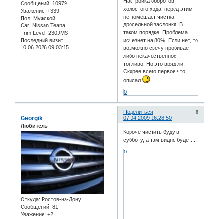
Настройка оборотов
Сообщений:
10979
холостого хода, перед этим
Уважение:
+339
не помешает чистка
Пол:
Мужской
дросельной заслонки. В
Car:
Nissan Teana
таком порядке. Проблема
Trim Level:
230JMS
Последний визит:
исчезнет на 80%. Если нет, то
10.06.2026 09:03:15
возможно свечу пробивает
либо некачественное
топливо. Но это вряд ли.
Скорее всего первое что
описал
0
Поделиться
8
Georgik
07.04.2009 16:28:50
Любитель
Короче чистить буду в
субботу, а там видно будет....
0
Откуда:
Ростов-на-Дону
Сообщений:
81
Уважение:
+2