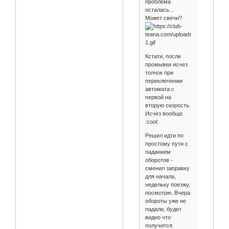
проблема
осталась...
Может свечи?
Кстати, после
промывки исчез
толчок при
переключении
автомата с
первой на
вторую скорость.
Исчез вообще.
:cool:
Решил идти по
простому пути с
паданием
оборотов -
сменил заправку
для начала,
недельку поезжу,
посмотрю. Вчера
обороты уже не
падали, будет
видно что
получится.