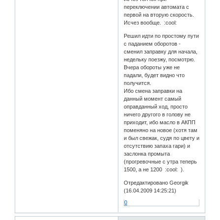
переключении автомата с
первой на вторую скорость.
Исчез вообще. :cool:
Решил идти по простому пути
с паданием оборотов -
сменил заправку для начала,
недельку поезжу, посмотрю.
Вчера обороты уже не
падали, будет видно что
получится.
Ибо смена заправки на
данный момент самый
оправданный ход, просто
ничего другого в голову не
приходит, ибо масло в АКПП
поменяно на новое (хотя там
и был свежак, судя по цвету и
отсутствию запаха гари) и
заслонка промыта
(прогревочные с утра теперь
1500, а не 1200 :cool: ).
Отредактировано Georgik
(16.04.2009 14:25:21)
0