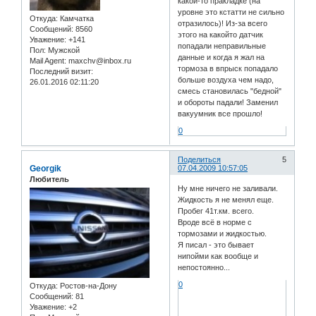
какой-то пракладке (на
уровне это кстатти не сильно
Откуда:
Камчатка
отразилось)! Из-за всего
Сообщений:
8560
этого на какойто датчик
Уважение:
+141
попадали неправильные
Пол:
Мужской
данные и когда я жал на
Mail Agent:
maxchv@inbox.ru
тормоза в впрыск попадало
Последний визит:
больше воздуха чем надо,
26.01.2016 02:11:20
смесь становилась "бедной"
и обороты падали! Заменил
вакуумник все прошло!
0
Поделиться
5
Georgik
07.04.2009 10:57:05
Любитель
Ну мне ничего не заливали.
Жидкость я не менял еще.
Пробег 41т.км. всего.
Вроде всё в норме с
тормозами и жидкостью.
Я писал - это бывает
нипойми как вообще и
непостоянно...
0
Откуда:
Ростов-на-Дону
Сообщений:
81
Уважение:
+2