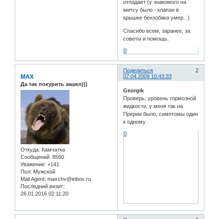
отпадает (у знакомого на
митсу было - клапан в
крышке бензобака умер...)
Спасибо всем, заранее, за
советы и помощь.
0
Поделиться
2
MAX
07.04.2009 10:43:33
Да так покурить зашел)))
Georgik
Проверь, уровень тормозной
жидкости, у меня так на
Прерии было, симптомы один
к одному
0
Откуда:
Камчатка
Сообщений:
8560
Уважение:
+141
Пол:
Мужской
Mail Agent:
maxchv@inbox.ru
Последний визит:
26.01.2016 02:11:20