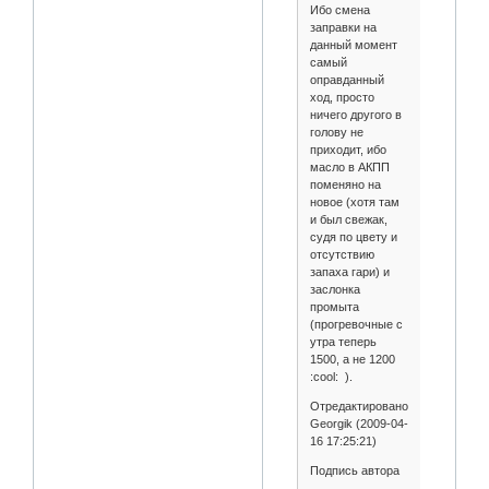
Ибо смена
заправки на
данный момент
самый
оправданный
ход, просто
ничего другого в
голову не
приходит, ибо
масло в АКПП
поменяно на
новое (хотя там
и был свежак,
судя по цвету и
отсутствию
запаха гари) и
заслонка
промыта
(прогревочные с
утра теперь
1500, а не 1200
:cool: ).
Отредактировано
Georgik (2009-04-
16 17:25:21)
Подпись автора