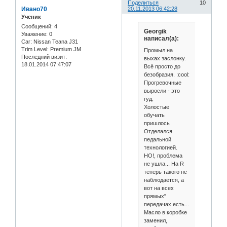
Поделиться
10
Ивано70
20.11.2013 06:42:28
Ученик
Сообщений:
4
Georgik
Уважение:
0
написал(а):
Car:
Nissan Teana J31
Trim Level:
Premium JM
Промыл на
Последний визит:
выхах заслонку.
18.01.2014 07:47:07
Всё просто до
безобразия. :cool:
Прогревочные
выросли - это
гуд.
Холостые
обучать
пришлось
Отделался
педальной
технологией.
НО!, проблема
не ушла... На R
теперь такого не
наблюдается, а
вот на всех
прямых"
передачах есть...
Масло в коробке
заменил,