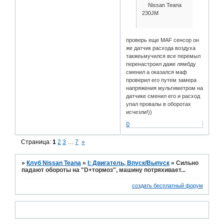
Nissan Teana
230JM
проверь еще MAF сенсор он
же датчик расхода воздуха
такжеьмучился все перемыл
перенастроил даже лямбду
сменил а оказался маф
проверил его путем замера
напряжения мультиметром на
датчике сменил его и расход
упал провалы в оборотах
исчезли!))
0
Страница:
1
2
3
…
7
»
»
Клуб Nissan Teana
»
I: Двигатель, Впуск/Выпуск
»
Сильно
падают обороты на "D+тормоз", машину потряхивает...
создать бесплатный форум