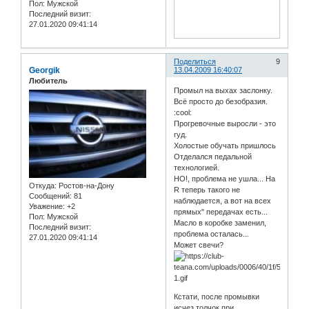
Пол:
Мужской
Последний визит:
27.01.2020 09:41:14
Поделиться
9
Georgik
13.04.2009 16:40:07
Любитель
Промыл на выхах заслонку.
Всё просто до безобразия.
:cool:
Прогревочные выросли - это
гуд.
Холостые обучать пришлось
Отделался педальной
технологией.
НО!, проблема не ушла... На
Откуда:
Ростов-на-Дону
R теперь такого не
Сообщений:
81
наблюдается, а вот на всех
Уважение:
+2
прямых" передачах есть...
Пол:
Мужской
Масло в коробке заменил,
Последний визит:
проблема осталась...
27.01.2020 09:41:14
Может свечи?
Кстати, после промывки
исчез толчок при