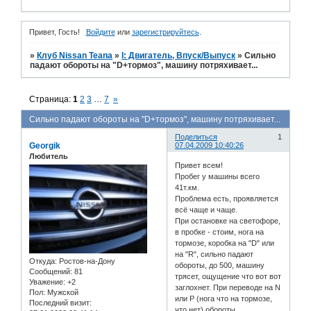
Привет, Гость!
Войдите
или
зарегистрируйтесь
.
»
Клуб Nissan Teana
»
I: Двигатель, Впуск/Выпуск
»
Сильно
падают обороты на "D+тормоз", машину потряхивает...
Страница:
1
2
3
…
7
»
Сильно падают обороты на "D+тормоз", машину потряхивает...
Поделиться
1
Georgik
07.04.2009 10:40:26
Любитель
Привет всем!
Пробег у машины всего
41т.км.
Проблема есть, проявляется
всё чаще и чаще.
При остановке на светофоре,
в пробке - стоим, нога на
тормозе, коробка на "D" или
на "R", сильно падают
Откуда:
Ростов-на-Дону
обороты, до 500, машину
Сообщений:
81
трясет, ощущение что вот вот
Уважение:
+2
заглохнет. При переводе на N
Пол:
Мужской
или P (нога что на тормозе,
Последний визит:
что нет) обороты