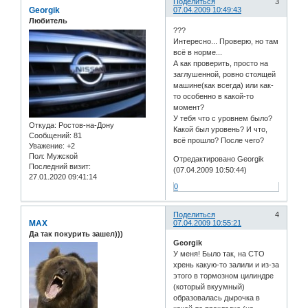
Поделиться
3
Georgik
07.04.2009 10:49:43
Любитель
???
Интересно... Проверю, но там
всё в норме...
А как проверить, просто на
заглушенной, ровно стоящей
машине(как всегда) или как-
то особенно в какой-то
момент?
У тебя что с уровнем было?
Откуда:
Ростов-на-Дону
Какой был уровень? И что,
Сообщений:
81
всё прошло? После чего?
Уважение:
+2
Пол:
Мужской
Отредактировано Georgik
Последний визит:
(07.04.2009 10:50:44)
27.01.2020 09:41:14
0
Поделиться
4
MAX
07.04.2009 10:55:21
Да так покурить зашел)))
Georgik
У меня! Было так, на СТО
хрень какую-то залили и из-за
этого в тормозном цилиндре
(который вкуумный)
образовалась дырочка в