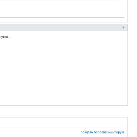
7
гое......
создать бесплатный форум