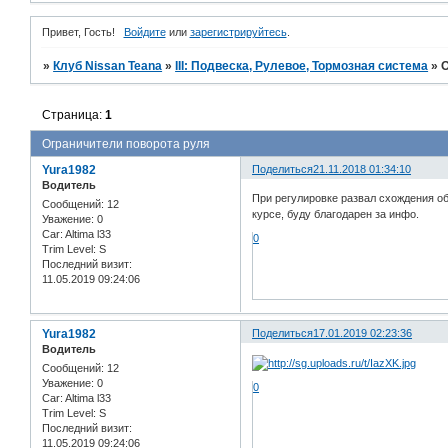
Привет, Гость!
Войдите
или
зарегистрируйтесь
.
»
Клуб Nissan Teana
»
III: Подвеска, Рулевое, Тормозная система
»
О
Страница:
1
Ограничители поворота руля
Yura1982
Поделиться
21.11.2018 01:34:10
Водитель
При регулировке развал схождения об
Сообщений:
12
курсе, буду благодарен за инфо.
Уважение:
0
Car:
Altima l33
0
Trim Level:
S
Последний визит:
11.05.2019 09:24:06
Yura1982
Поделиться
17.01.2019 02:23:36
Водитель
Сообщений:
12
Уважение:
0
0
Car:
Altima l33
Trim Level:
S
Последний визит:
11.05.2019 09:24:06