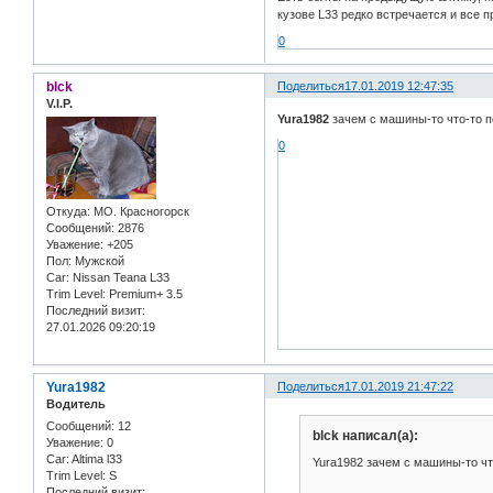
кузове L33 редко встречается и все п
0
blck
Поделиться
17.01.2019 12:47:35
V.I.P.
Yura1982
зачем с машины-то что-то п
0
Откуда:
МО. Красногорск
Сообщений:
2876
Уважение:
+205
Пол:
Мужской
Car:
Nissan Teana L33
Trim Level:
Premium+ 3.5
Последний визит:
27.01.2026 09:20:19
Yura1982
Поделиться
17.01.2019 21:47:22
Водитель
Сообщений:
12
blck написал(а):
Уважение:
0
Car:
Altima l33
Yura1982 зачем с машины-то чт
Trim Level:
S
Последний визит: