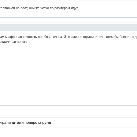
олпачков на болт, они же четко по размерам идут
там микронная точность не обязательна. Это именно ограничитель, если бы было что дру
здили....и ничего
граничители поворота руля