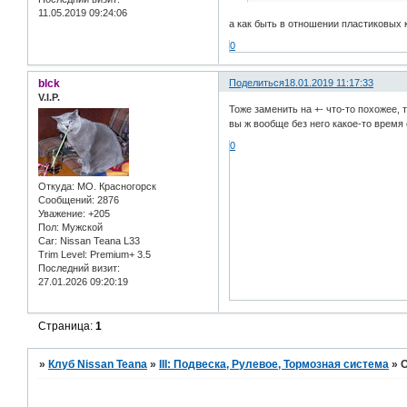
11.05.2019 09:24:06
а как быть в отношении пластиковых к
0
blck
Поделиться
18.01.2019 11:17:33
V.I.P.
Тоже заменить на +- что-то похожее, 
вы ж вообще без него какое-то время е
0
Откуда:
МО. Красногорск
Сообщений:
2876
Уважение:
+205
Пол:
Мужской
Car:
Nissan Teana L33
Trim Level:
Premium+ 3.5
Последний визит:
27.01.2026 09:20:19
Страница:
1
»
Клуб Nissan Teana
»
III: Подвеска, Рулевое, Тормозная система
»
О