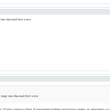
 там обычный болт и все
С виду там обычный болт и все
 L33 идут только в сборе. В отношении подбора достаточно сложно, их заказывать со ш