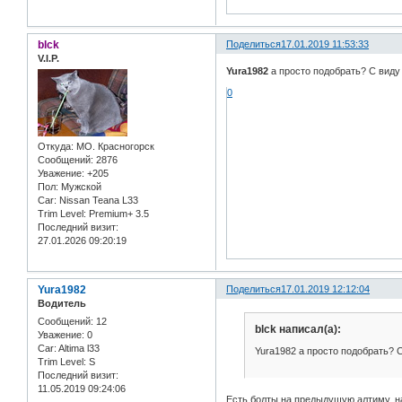
blck
Поделиться
17.01.2019 11:53:33
V.I.P.
Yura1982
а просто подобрать? С виду
0
Откуда:
МО. Красногорск
Сообщений:
2876
Уважение:
+205
Пол:
Мужской
Car:
Nissan Teana L33
Trim Level:
Premium+ 3.5
Последний визит:
27.01.2026 09:20:19
Yura1982
Поделиться
17.01.2019 12:12:04
Водитель
Сообщений:
12
blck написал(а):
Уважение:
0
Car:
Altima l33
Yura1982 а просто подобрать? 
Trim Level:
S
Последний визит:
11.05.2019 09:24:06
Есть болты на предыдущую алтиму, на