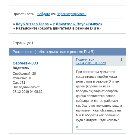
Привет, Гость!
Войдите
или
зарегистрируйтесь
.
»
Клуб Nissan Teana
»
I: Двигатель, Впуск/Выпуск
»
Разъясните (работа двигателя в режиме D и R)
Страница:
1
Разъясните (работа двигателя в режиме D и R)
Поделиться
1
Сергеевич333
17.04.2019 10:02:29
Водитель
При прогретом двигателе
Сообщений:
20
когда стоишь пробке когда
Уважение:
0
акпп стоит в режиме D и так
Car:
J31
далее (короче на всех
Последний визит:
передачах)падают обороты
27.12.2019 04:08:32
до 500 появляется легкая
вибрация,и мотор работает
как будто по горловину масла
налилили!тяжело!ставишь на
N и P обороты как положено!
куда смотреть ?где искать?
0