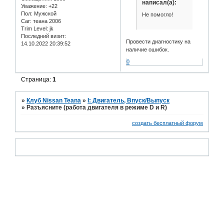
написал(а):
Уважение:
+22
Пол:
Мужской
Не помогло!
Car:
теана 2006
Trim Level:
jk
Последний визит:
Провести диагностику на
14.10.2022 20:39:52
наличие ошибок.
0
Страница:
1
»
Клуб Nissan Teana
»
I: Двигатель, Впуск/Выпуск
»
Разъясните (работа двигателя в режиме D и R)
создать бесплатный форум