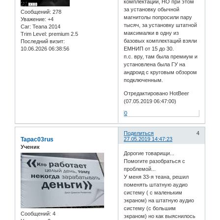
комплектации, НО при этом
за установку обычной
Сообщений:
278
магнитолы попросили пару
Уважение:
+4
тысяч, за установку штатной
Car:
Teana 2014
максималки в одну из
Trim Level:
premium 2.5
базовых комплектаций взяли
Последний визит:
10.06.2026 06:38:56
ЕМНИП от 15 до 30.
п.с. вру, там была премиум и
установлена была ГУ на
андроид с круговым обзором
подключенным.
Отредактировано HotBeer
(07.05.2019 06:47:00)
0
Поделиться
4
Tapac03rus
27.05.2019 14:47:23
Ученик
Дорогие товарищи...
Помогите разобраться с
проблемой...
У меня 33-я теана, решил
поменять штатную аудио
систему ( с маленьким
экраном) на штатную аудио
систему (с большим
Сообщений:
4
экраном) но как выяснилось