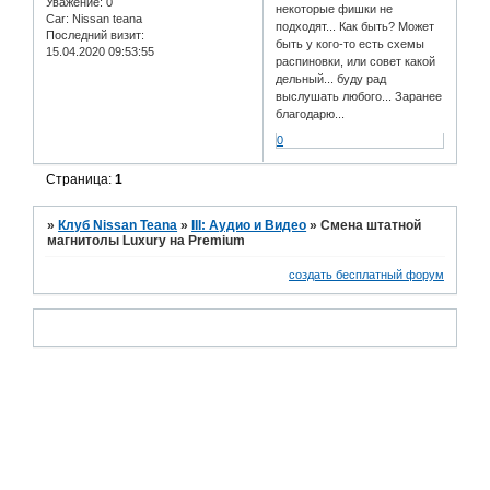
Уважение:
0
некоторые фишки не
Car:
Nissan teana
подходят... Как быть? Может
Последний визит:
быть у кого-то есть схемы
15.04.2020 09:53:55
распиновки, или совет какой
дельный... буду рад
выслушать любого... Заранее
благодарю...
0
Страница:
1
»
Клуб Nissan Teana
»
III: Аудио и Bидео
»
Смена штатной
магнитолы Luxury на Premium
создать бесплатный форум