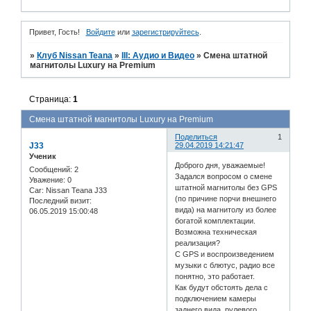
Привет, Гость!
Войдите
или
зарегистрируйтесь
.
»
Клуб Nissan Teana
»
III: Аудио и Bидео
»
Смена штатной
магнитолы Luxury на Premium
Страница:
1
Смена штатной магнитолы Luxury на Premium
Поделиться
1
J33
29.04.2019 14:21:47
Ученик
Доброго дня, уважаемые!
Сообщений:
2
Задался вопросом о смене
Уважение:
0
штатной магнитолы без GPS
Car:
Nissan Teana J33
(по причине порчи внешнего
Последний визит:
вида) на магнитолу из более
06.05.2019 15:00:48
богатой комплектации.
Возможна техническая
реализация?
С GPS и воспроизведением
музыки с блютус, радио все
понятно, это работает.
Как будут обстоять дела с
подключением камеры
заднего вида, рулевого