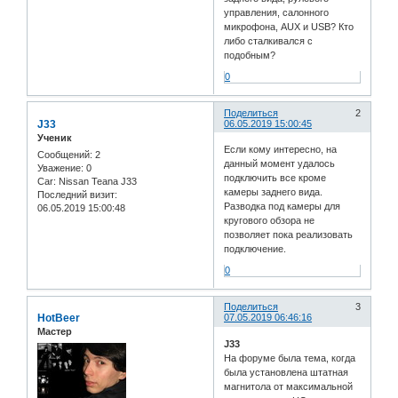
управления, салонного
микрофона, AUX и USB? Кто
либо сталкивался с
подобным?
0
Поделиться
2
J33
06.05.2019 15:00:45
Ученик
Если кому интересно, на
Сообщений:
2
данный момент удалось
Уважение:
0
подключить все кроме
Car:
Nissan Teana J33
камеры заднего вида.
Последний визит:
Разводка под камеры для
06.05.2019 15:00:48
кругового обзора не
позволяет пока реализовать
подключение.
0
Поделиться
3
HotBeer
07.05.2019 06:46:16
Мастер
J33
На форуме была тема, когда
была установлена штатная
магнитола от максимальной