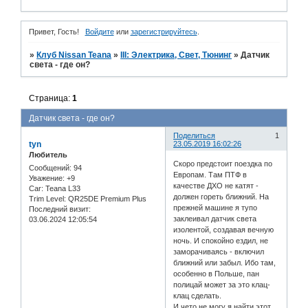
Привет, Гость!
Войдите
или
зарегистрируйтесь
.
»
Клуб Nissan Teana
»
III: Электрика, Свет, Тюнинг
»
Датчик
света - где он?
Страница:
1
Датчик света - где он?
Поделиться
1
tyn
23.05.2019 16:02:26
Любитель
Скоро предстоит поездка по
Сообщений:
94
Европам. Там ПТФ в
Уважение:
+9
качестве ДХО не катят -
Car:
Teana L33
должен гореть ближний. На
Trim Level:
QR25DE Premium Plus
прежней машине я тупо
Последний визит:
заклеивал датчик света
03.06.2024 12:05:54
изолентой, создавая вечную
ночь. И спокойно ездил, не
заморачиваясь - включил
ближний или забыл. Ибо там,
особенно в Польше, пан
полицай может за это клац-
клац сделать.
И чето не могу я найти этот