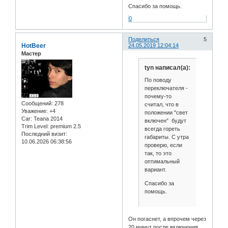
Спасибо за помощь.
0
Поделиться
5
HotBeer
24.05.2019 12:04:14
Мастер
tyn написал(а):
По поводу
переключателя -
почему-то
Сообщений:
278
считал, что в
Уважение:
+4
положении "свет
Car:
Teana 2014
включен" будут
Trim Level:
premium 2.5
всегда гореть
Последний визит:
габариты. С утра
10.06.2026 06:38:56
проверю, если
так, то это
оптимальный
вариант.
Спасибо за
помощь.
Он погаснет, а впрочем через
20 минут после включения