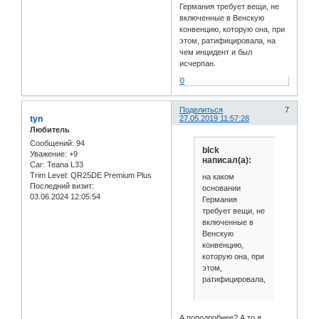
Германия требует вещи, не
включенные в Венскую
конвенцию, которую она, при
этом, ратифицировала, на
чем инцидент и был
исчерпан.
0
Поделиться
7
tyn
27.05.2019 11:57:28
Любитель
Сообщений:
94
blck
Уважение:
+9
написал(а):
Car:
Teana L33
Trim Level:
QR25DE Premium Plus
на каком
Последний визит:
основании
03.06.2024 12:05:54
Германия
требует вещи, не
включенные в
Венскую
конвенцию,
которую она, при
этом,
ратифицировала,
А поподробнее? А то я