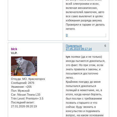
всей электроники и всех,
включая механических,
включателей лампочек, авто
все само выключит в целях
избежания разряда аккума.
Проверял в гараже от делать
нечего.
0
Поделиться
6
blck
27.05.2019 09:17:14
V.I.P.
tyn
поляки (да и не только)
иногда пытаются докопаться,
это факт. Но при этом, если
знать правила и законы, и
посылаются достаточно
легко.
Откуда:
МО. Красногорск
Крайнюю поездку до меня
Сообщений:
2876
попытался докопаться
Уважение:
+205
полицай в неметчине, но, в
Пол:
Мужской
итоге, когда начал борзеть,
Car:
Nissan Teana L33
Trim Level:
Premium+ 3.5
был послан с требованием
Последний визит:
позвать старшего и что
27.01.2026 09:20:19
сейчас буду звонить в
консульство и поднимать
вопрос, на каком основании