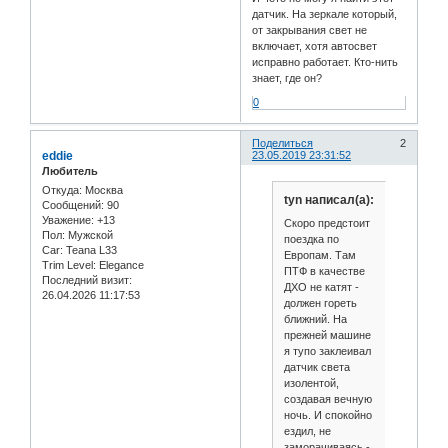
датчик. На зеркале который,
от закрывания свет не
включает, хотя автосвет
исправно работает. Кто-нить
знает, где он?
0
Поделиться
2
eddie
23.05.2019 23:31:52
Любитель
Откуда:
Москва
tyn написал(а):
Сообщений:
90
Уважение:
+13
Скоро предстоит
Пол:
Мужской
поездка по
Car:
Teana L33
Европам. Там
Trim Level:
Elegance
ПТФ в качестве
Последний визит:
ДХО не катят -
26.04.2026 11:17:53
должен гореть
ближний. На
прежней машине
я тупо заклеивал
датчик света
изолентой,
создавая вечную
ночь. И спокойно
ездил, не
заморачиваясь -