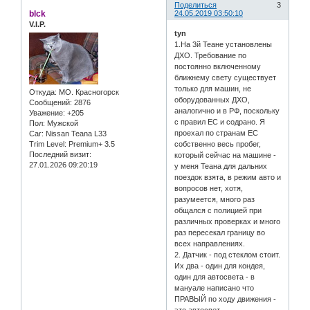
Поделиться
3
blck
24.05.2019 03:50:10
V.I.P.
tyn
1.На 3й Теане установлены
ДХО. Требование по
постоянно включенному
ближнему свету существует
только для машин, не
Откуда:
МО. Красногорск
оборудованных ДХО,
Сообщений:
2876
аналогично и в РФ, поскольку
Уважение:
+205
с правил ЕС и содрано. Я
Пол:
Мужской
проехал по странам EC
Car:
Nissan Teana L33
Trim Level:
Premium+ 3.5
собственно весь пробег,
Последний визит:
который сейчас на машине -
27.01.2026 09:20:19
у меня Теана для дальних
поездок взята, в режим авто и
вопросов нет, хотя,
разумеется, много раз
общался с полицией при
различных проверках и много
раз пересекал границу во
всех направлениях.
2. Датчик - под стеклом стоит.
Их два - один для кондея,
один для автосвета - в
мануале написано что
ПРАВЫЙ по ходу движения -