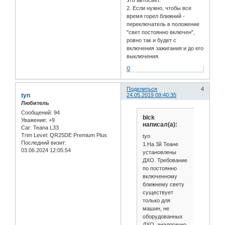
это автосвет.
2. Если нужно, чтобы все
время горел ближний -
переключатель в положение
"свет постоянно включен",
ровно так и будет с
включения зажигания и до его
выключения.
0
Поделиться
4
tyn
24.05.2019 09:40:35
Любитель
Сообщений:
94
blck
Уважение:
+9
написал(а):
Car:
Teana L33
Trim Level:
QR25DE Premium Plus
tyn
Последний визит:
1.На 3й Теане
03.06.2024 12:05:54
установлены
ДХО. Требование
по постоянно
включенному
ближнему свету
существует
только для
машин, не
оборудованных
ДХО, аналогично