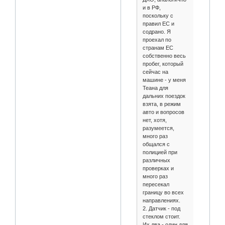
и в РФ,
поскольку с
правил ЕС и
содрано. Я
проехал по
странам EC
собственно весь
пробег, который
сейчас на
машине - у меня
Теана для
дальних поездок
взята, в режим
авто и вопросов
нет, хотя,
разумеется,
много раз
общался с
полицией при
различных
проверках и
много раз
пересекал
границу во всех
направлениях.
2. Датчик - под
стеклом стоит.
Их два - один для