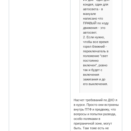
кондея, один для
автосвета - в
мануале
написано что
ПРАВЫЙ по ходу
движения - это
автосвет.
2. Если нужно,
чтобы все время
горел ближний -
переключатель в
положение "свет
постоянно
включен", ровно
так и будет с
включения
зажигания и до
его выключения.
Насчет требований по ДХО я
в курсе. Просто они встроены
внутрь ПТФ и предвижу, что
вопросы и попытки развода,
особо поляками в
приграничной зоне, могут
быть. Там тоже есть не