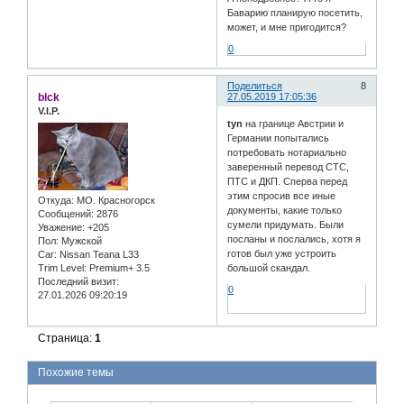
Баварию планирую посетить,
может, и мне пригодится?
0
Поделиться
8
blck
27.05.2019 17:05:36
V.I.P.
tyn
на границе Австрии и
Германии попытались
потребовать нотариально
заверенный перевод СТС,
ПТС и ДКП. Сперва перед
этим спросив все иные
Откуда:
МО. Красногорск
документы, какие только
Сообщений:
2876
сумели придумать. Были
Уважение:
+205
посланы и послались, хотя я
Пол:
Мужской
готов был уже устроить
Car:
Nissan Teana L33
Trim Level:
Premium+ 3.5
большой скандал.
Последний визит:
0
27.01.2026 09:20:19
Страница:
1
Похожие темы