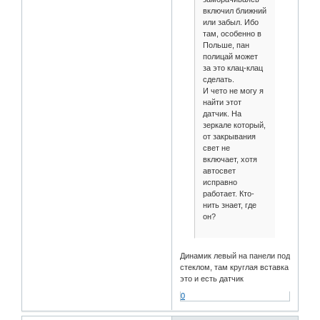
включил ближний
или забыл. Ибо
там, особенно в
Польше, пан
полицай может
за это клац-клац
сделать.
И чето не могу я
найти этот
датчик. На
зеркале который,
от закрывания
свет не
включает, хотя
автосвет
исправно
работает. Кто-
нить знает, где
он?
Динамик левый на панели под
стеклом, там круглая вставка
это и есть датчик
0