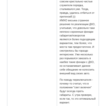
совсем кристально чистые
служители порядка,
сталкивался уже. Тогда,
правда, удалось отбиться от
претензий )))
ИМХО весьма странное
решение по реализации ДХО,
учитывая, что довольно таки
неплохо скроенные фонари
габаритов/поворотов
являются более подходящим
вариантом, тем более, что
места там предостаточно. И
смотрелось бы гораздо
интереснее. Уже несколько
раз порывался заказать в
наебее такие фонари с ДХО,
но останавливает данное
себе обещание не колхозить
внешний вид своих авто.
По поводу переключателя -
почему-то считал, что в
положении "свет включен"
будут всегда гореть
габариты. С утра проверю,
если так, то это оптимальный
вариант.