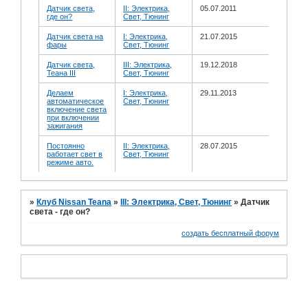
Датчик света,
II: Электрика,
05.07.2011
где он?
Свет, Тюнинг
Датчик света на
I: Электрика,
21.07.2015
фары
Свет, Тюнинг
Датчик света,
III: Электрика,
19.12.2018
Теана III
Свет, Тюнинг
Делаем
I: Электрика,
29.11.2013
автоматическое
Свет, Тюнинг
включение света
при включении
зажигания
Постоянно
II: Электрика,
28.07.2015
работает свет в
Свет, Тюнинг
режиме авто.
»
Клуб Nissan Teana
»
III: Электрика, Свет, Тюнинг
»
Датчик
света - где он?
создать бесплатный форум