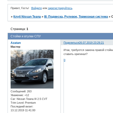
Привет, Гость!
Войдите
или
зарегистрируйтесь
.
»
Клуб Nissan Teana
»
III: Подвеска, Рулевое, Тормозная система
»
С
Страница:
1
Стойки и втулки СПУ
Azatan
Поделиться
26.07.2019 23:29:21
Мастер
Итак, требуется замена правой стойк
ставить оригинал?
0
Сообщений:
263
Уважение:
+12
Car:
Nissan Teana III 2.5 CVT
Trim Level:
Premium
Последний визит:
13.12.2019 11:41:00