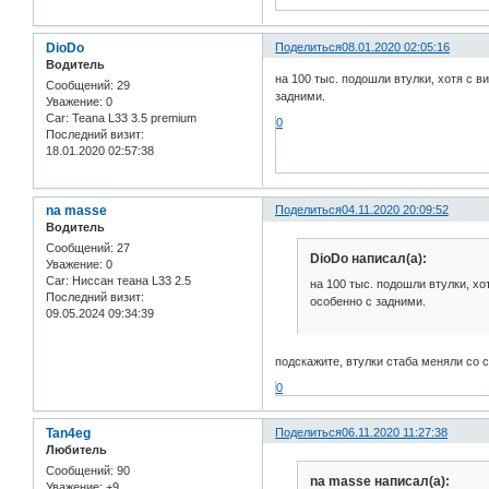
DioDo
Поделиться
08.01.2020 02:05:16
Водитель
на 100 тыс. подошли втулки, хотя с в
Сообщений:
29
задними.
Уважение:
0
Car:
Teana L33 3.5 premium
0
Последний визит:
18.01.2020 02:57:38
na masse
Поделиться
04.11.2020 20:09:52
Водитель
Сообщений:
27
DioDo написал(а):
Уважение:
0
Car:
Ниссан теана L33 2.5
на 100 тыс. подошли втулки, хо
Последний визит:
особенно с задними.
09.05.2024 09:34:39
подскажите, втулки стаба меняли со
0
Tan4eg
Поделиться
06.11.2020 11:27:38
Любитель
Сообщений:
90
na masse написал(а):
Уважение:
+9