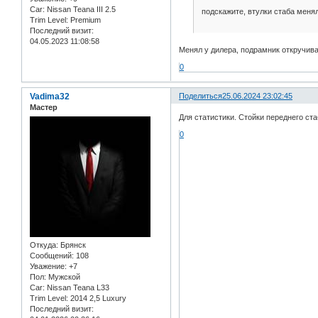
Car:
Nissan Teana III 2.5
подскажите, втулки стаба меня
Trim Level:
Premium
Последний визит:
04.05.2023 11:08:58
Менял у дилера, подрамник откручива
0
Vadima32
Поделиться
25.06.2024 23:02:45
Мастер
Для статистики. Стойки переднего ст
0
Откуда:
Брянск
Сообщений:
108
Уважение:
+7
Пол:
Мужской
Car:
Nissan Teana L33
Trim Level:
2014 2,5 Luxury
Последний визит: