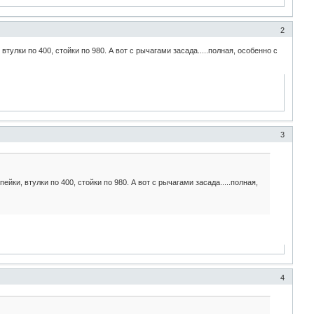
2
тулки по 400, стойки по 980. А вот с рычагами засада.....полная, особенно с
3
йки, втулки по 400, стойки по 980. А вот с рычагами засада.....полная,
4