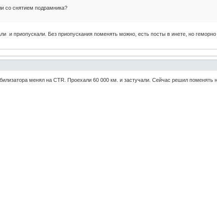
ли со снятием подрамника?
ли и приопускали. Без приопускания поменять можно, есть посты в инете, но геморно 
абилизатора менял на CTR. Проехали 60 000 км. и застучали. Сейчас решил поменять н