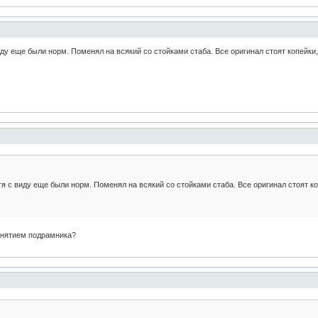
иду еще были норм. Поменял на всякий со стойками стаба. Все оригинал стоят копейки, в
тя с виду еще были норм. Поменял на всякий со стойками стаба. Все оригинал стоят копе
 снятием подрамника?