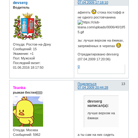
devserg
07.04.2009 17:18:10
Водитель
афигеть
стока постофф и
не одного ростовчанина
зы: лучше верхом на ёжиках,
Откуда:
Ростов-на-Дону
запряжённых в черепах
Сообщений:
15
Уважение:
+1
Отредактировано devserg
Пол:
Мужской
(07.04.2009 17:20:06)
Последний визит:
0
01.06.2016 18:17:50
Поделиться
13
Teanka
07.04.2009 20:44:28
рыжая бестия)))))
devserg
написал(а):
лучше верхом на
ёжиках
Откуда:
Москва
Сообщений:
5962
а ты сам на них сидеть