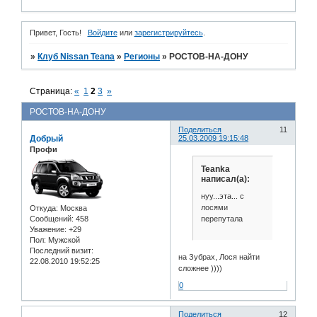
Привет, Гость!
Войдите
или
зарегистрируйтесь
.
»
Клуб Nissan Teana
»
Регионы
»
РОСТОВ-НА-ДОНУ
Страница:
«
1
2
3
»
РОСТОВ-НА-ДОНУ
Поделиться
11
Добрый
25.03.2009 19:15:48
Профи
Teanka
написал(а):
нуу...эта... с
лосями
Откуда:
Москва
перепутала
Сообщений:
458
Уважение:
+29
Пол:
Мужской
Последний визит:
на Зубрах, Лося найти
22.08.2010 19:52:25
сложнее ))))
0
Поделиться
12