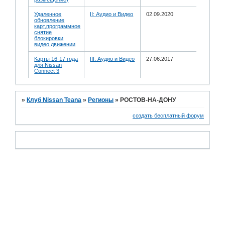
Удаленное
II: Аудио и Bидео
02.09.2020
обновление
карт,программное
снятие
блокировки
видео движении
Карты 16-17 года
III: Аудио и Bидео
27.06.2017
для Nissan
Connect 3
»
Клуб Nissan Teana
»
Регионы
»
РОСТОВ-НА-ДОНУ
создать бесплатный форум