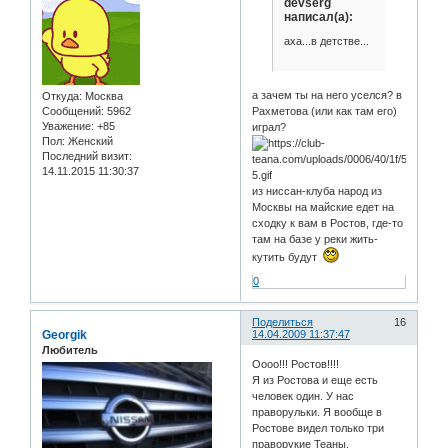
devserg
написал(а):
аха...в детстве...
а зачем ты на него уселся? в
Откуда:
Москва
Сообщений:
5962
Рахметова (или как там его)
Уважение:
+85
играл?
Пол:
Женский
Последний визит:
14.11.2015 11:30:37
из ниссан-клуба народ из
Москвы на майские едет на
сходку к вам в Ростов, где-то
там на базе у реки жить-
кутить будут
0
Поделиться
16
Georgik
14.04.2009 11:37:47
Любитель
Оооо!!! Ростов!!!!
Я из Ростова и еще есть
человек один. У нас
праворульки. Я вообще в
Ростове видел только три
праворукие Теаны.