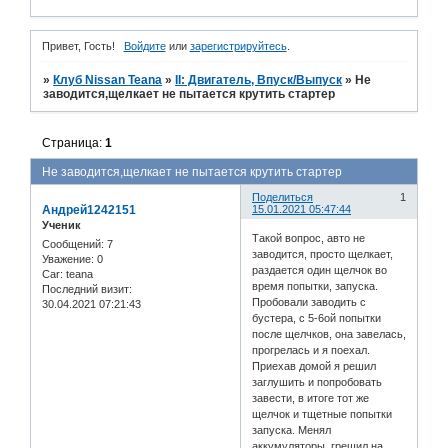
Привет, Гость!
Войдите
или
зарегистрируйтесь
.
»
Клуб Nissan Teana
»
II: Двигатель, Впуск/Выпуск
»
Не
заводится,щелкает не пытается крутить стартер
Страница:
1
Не заводится,щелкает не пытается крутить стартер
Поделиться
1
Андрей1242151
15.01.2021 05:47:44
Ученик
Такой вопрос, авто не
Сообщений:
7
заводится, просто щелкает,
Уважение:
0
раздается один щелчок во
Car:
teana
время попытки, запуска.
Последний визит:
Пробовали заводить с
30.04.2021 07:21:43
бустера, с 5-6ой попытки
после щелчков, она завелась,
прогрелась и я поехал.
Приехав домой я решил
заглушить и попробовать
завести, в итоге тот же
щелчок и тщетные попытки
запуска. Менял
аккумуляторы, грешил на