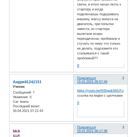
свечи, в итоге начал лезть к
стартеру и когда
подключаешь подкуривать
машину, массу минуса на
двигатель, при попытке
завести, из стартера
вылетали искры
переодически, пробовали и
стучать по нему что только
не делать, подскажите кто
сталкивался с такой
проблемой??
0
Поделиться
2
Андрей1242151
15.01.2021 05:57:49
Ученик
https://youtu.be/NShqok9AGFo
Сообщений:
7
ссылка на видео с щелчками
Уважение:
0
Car:
teana
0
Последний визит:
30.04.2021 07:21:43
Поделиться
3
blck
15.01.2021 06:17:38
V.I.P.