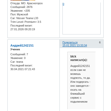
Откуда:
МО. Красногорск
0
Сообщений:
2876
Уважение:
+205
Пол:
Мужской
Car:
Nissan Teana L33
Trim Level:
Premium+ 3.5
Последний визит:
27.01.2026 09:20:19
Поделиться
6
Андрей1242151
15.01.2021 13:33:34
Ученик
Сообщений:
7
blck
Уважение:
0
написал(а):
Car:
teana
Последний визит:
Андрей1242151
30.04.2021 07:21:43
если сам не
можешь
подлезть, то да.
Или подергать -
оно заведется -
ехать на
ближайший
сервис с
подьемником