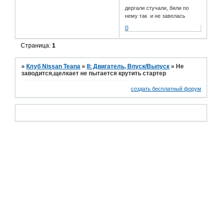
дергали стучали, били по
нему так и не завелась
0
Страница:
1
»
Клуб Nissan Teana
»
II: Двигатель, Впуск/Выпуск
»
Не
заводится,щелкает не пытается крутить стартер
создать бесплатный форум