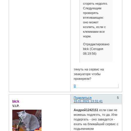
сгореть недолго.
Следующим
проверять
втягивающее:
оно может
козлить, если с
клеммами все
норм.
Отредактировано
blck (Сегодня
06:19:56)
тянуть на сервис на
эвакуаторе чтобы
проверяли?
0
Поделиться
5
blck
15.01.2021 13:31:41
V.I.P.
Андрей1242151
если сам не
можешь подлезть, то да. Или
подергать - оно заведется -
ехать на ближайший сервис с
подьемником