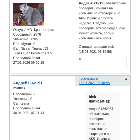
Андрей1242151
обязательно
проверить контакт на
клеммах на стартере и на
АКБ. Иначе и сгореть
недолго. Следующим
проверять втягивающее: оно
Откуда:
МО. Красногорск
может козлить, если с
Сообщений:
2876
клеммами все норм.
Уважение:
+205
Пол:
Мужской
Отредактировано blck
Car:
Nissan Teana L33
(15.01.2021 06:19:56)
Trim Level:
Premium+ 3.5
Последний визит:
0
27.01.2026 09:20:19
Поделиться
4
Андрей1242151
15.01.2021 06:36:45
Ученик
Сообщений:
7
blck
Уважение:
0
написал(а):
Car:
teana
Последний визит:
Андрей1242151
30.04.2021 07:21:43
обязательно
проверить
контакт на
клеммах на
стартере и на
АКБ. Иначе и