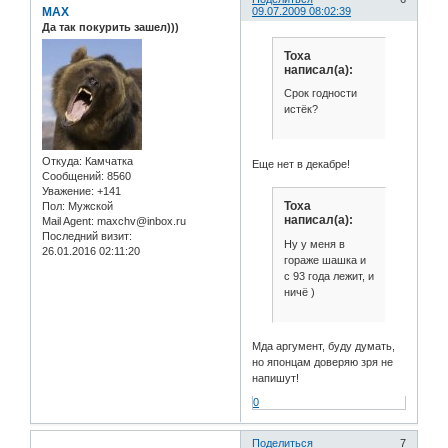
MAX
09.07.2009 08:02:39
Да так покурить зашел)))
Toxa
написал(а):
Срок годности
истёк?
Откуда:
Камчатка
Еще нет в декабре!
Сообщений:
8560
Уважение:
+141
Toxa
Пол:
Мужской
написал(а):
Mail Agent:
maxchv@inbox.ru
Последний визит:
Ну у меня в
26.01.2016 02:11:20
гораже шашка и
с 93 года лежит, и
ничё )
Мда аргумент, буду думать,
но японцам доверяю зря не
напишут!
0
Поделиться
7