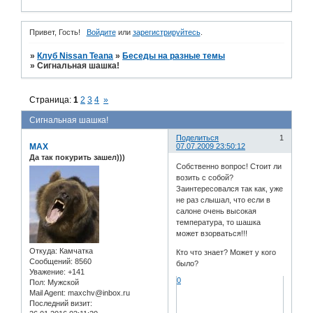
Привет, Гость!
Войдите
или
зарегистрируйтесь
.
»
Клуб Nissan Teana
»
Беседы на разные темы
»
Сигнальная шашка!
Страница:
1
2
3
4
»
Сигнальная шашка!
Поделиться
1
MAX
07.07.2009 23:50:12
Да так покурить зашел)))
Собственно вопрос! Стоит ли
возить с собой?
Заинтересовался так как, уже
не раз слышал, что если в
салоне очень высокая
температура, то шашка
может взорваться!!!
Откуда:
Камчатка
Кто что знает? Может у кого
Сообщений:
8560
было?
Уважение:
+141
0
Пол:
Мужской
Mail Agent:
maxchv@inbox.ru
Последний визит: