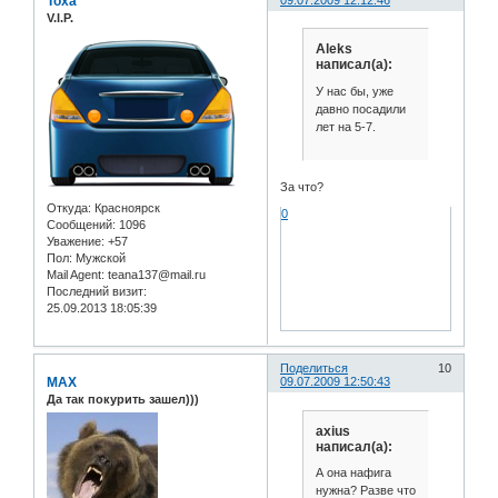
Toxa
V.I.P.
Aleks
написал(а):
У нас бы, уже
давно посадили
лет на 5-7.
За что?
Откуда:
Красноярск
0
Сообщений:
1096
Уважение:
+57
Пол:
Мужской
Mail Agent:
teana137@mail.ru
Последний визит:
25.09.2013 18:05:39
Поделиться
10
MAX
09.07.2009 12:50:43
Да так покурить зашел)))
axius
написал(а):
А она нафига
нужна? Разве что