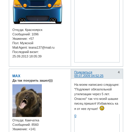
Откуда:
Красноярск
Сообщений:
1096
Уважение:
+57
Пол:
Мужской
Mail Agent:
teana137@mail.ru
Последний визит:
25.09.2013 18:05:39
Поделиться
4
MAX
09.07.2009 04:52:25
Да так покурить зашел)))
На моем написано следущее:
"Подлежит обязательной
утилизации через 5 лет.
Опасно" так что моей шашке
писец пришел! Избавлюсь ка
я от нее лучше!
0
Откуда:
Камчатка
Сообщений:
8560
Уважение:
+141