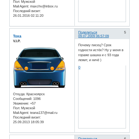
Пол:
Мужской
Mail Agent:
maxchv@inbox.ru
Последний визит:
26.01.2016 02:11:20
Поделиться
5
Toxa
09.07.2009 06:57:09
V.I.P.
Почему писец? Срок
годности истёк? Ну у меня в
гораже шашка и с 93 года
лежит, и ничё )
0
Откуда:
Красноярск
Сообщений:
1096
Уважение:
+57
Пол:
Мужской
Mail Agent:
teana137@mail.ru
Последний визит:
25.09.2013 18:05:39
Поделиться
6