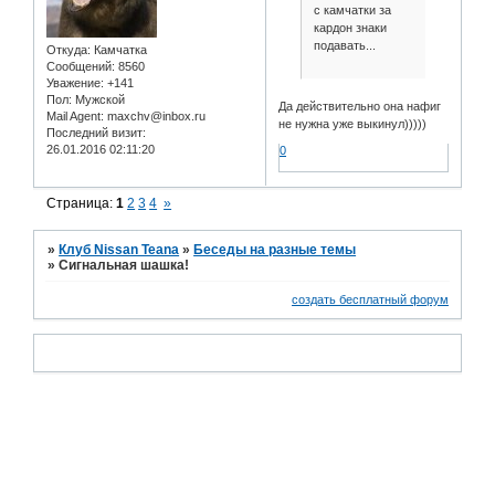
с камчатки за
кардон знаки
подавать...
Откуда:
Камчатка
Сообщений:
8560
Уважение:
+141
Пол:
Мужской
Да действительно она нафиг
Mail Agent:
maxchv@inbox.ru
не нужна уже выкинул)))))
Последний визит:
26.01.2016 02:11:20
0
Страница:
1
2
3
4
»
»
Клуб Nissan Teana
»
Беседы на разные темы
»
Сигнальная шашка!
создать бесплатный форум