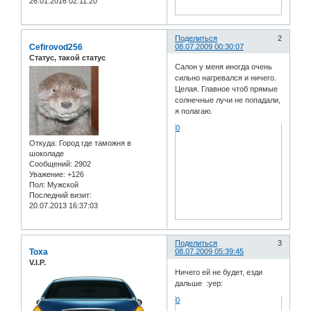
26.01.2016 02:11:20
Поделиться
2
Cefirovod256
08.07.2009 00:30:07
Статус, такой статус
Салон у меня иногда очень
сильно нагревался и ничего.
Целая. Главное чтоб прямые
солнечные лучи не попадали,
я полагаю.
0
Откуда:
Город где таможня в
шоколаде
Сообщений:
2902
Уважение:
+126
Пол:
Мужской
Последний визит:
20.07.2013 16:37:03
Поделиться
3
Toxa
08.07.2009 05:39:45
V.I.P.
Ничего ей не будет, езди
дальше :yep:
0